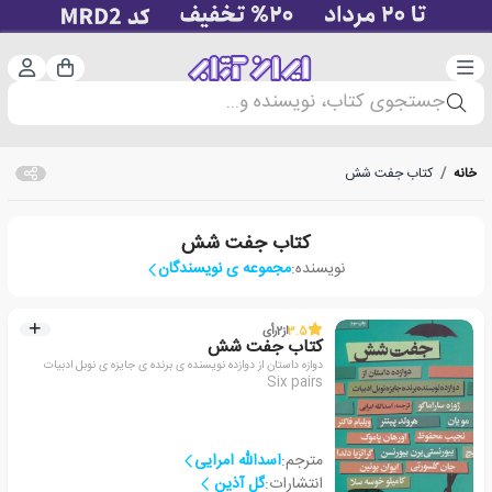
دسته‌بندی
ورود 
سبد خرید
جستجوی کتاب، نویسنده و...
خانه
/
کتاب جفت شش
کتاب جفت شش
نویسنده:
مجموعه ی نویسندگان
3.5
از
2
رأی
کتاب جفت شش
دوازه داستان از دوازده نویسنده ی برنده ی جایزه ی نوبل ادبیات
Six pairs
مترجم:
اسدالله امرایی
انتشارات:
گل آذین