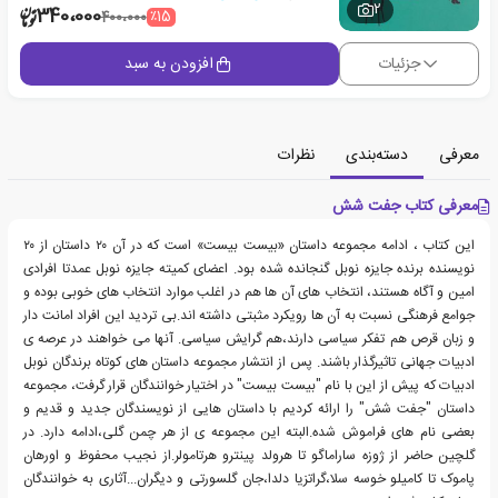
2
340،000
٪15
400،000
جزئیات
افزودن به سبد
معرفی
دسته‌بندی
نظرات
معرفی کتاب جفت شش
این کتاب ، ادامه مجموعه داستان «بیست بیست» است که در آن ۲۰ داستان از ۲۰
نویسنده برنده جایزه نوبل گنجانده شده بود. اعضای کمیته جایزه نوبل عمدتا افرادی
امین و آگاه هستند، انتخاب های آن ها هم در اغلب موارد انتخاب های خوبی بوده و
جوامع فرهنگی نسبت به آن ها رویکرد مثبتی داشته اند.بی تردید این افراد امانت دار
و زبان قرص هم تفکر سیاسی دارند،هم گرایش سیاسی. آنها می خواهند در عرصه ی
ادبیات جهانی تاثیرگذار باشند. پس از انتشار مجموعه داستان های کوتاه برندگان نوبل
ادبیات که پیش از این با نام "بیست بیست" در اختیار خوانندگان قرار گرفت، مجموعه
داستان "جفت شش" را ارائه کردیم با داستان هایی از نویسندگان جدید و قدیم و
بعضی نام های فراموش شده.البته این مجموعه ی از هر چمن گلی،ادامه دارد. در
گلچین حاضر از ژوزه ساراماگو تا هرولد پینترو هرتامولر.از نجیب محفوظ و اورهان
پاموک تا کامیلو خوسه سلا،گراتزیا دلدا،جان گلسورتی و دیگران...آثاری به خوانندگان