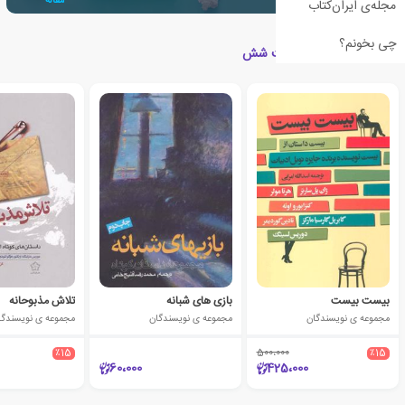
مقاله
مجله‌ی ایران‌کتاب
چی بخونم؟
کتاب های مرتبط با جفت شش
بیست بیست
بازی های شبانه
تلاش مذبوحانه
مجموعه ی نویسندگان
مجموعه ی نویسندگان
مجموعه ی نویسندگا
٪15
500،000
٪15
60،000
425،000