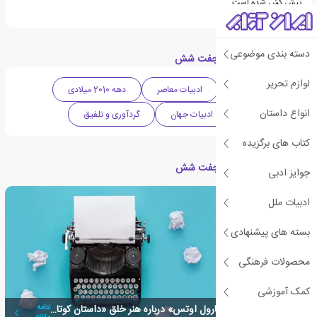
پیش کش شده است.
دسته بندی موضوعی
دسته بندی های کتاب جفت شش
لوازم تحریر
ادبیات داستانی
ادبیات معاصر
دهه 2010 میلادی
انواع داستان
داستان کوتاه
ادبیات جهان
گردآوری و تلفیق
کتاب های برگزیده
مقالات مرتبط با کتاب جفت شش
جوایز ادبی
ادبیات ملل
بسته های پیشنهادی
محصولات فرهنگی
کمک آموزشی
توصیه های «جویس کارول اوتس» درباره هنر خلق «داستان کوتاه»
ادامه