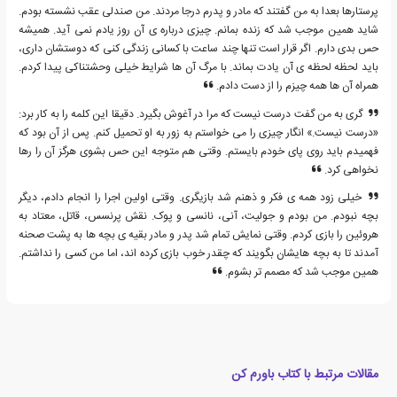
پرستارها بعدا به من گفتند که مادر و پدرم درجا مردند. من صندلی عقب نشسته بودم.
شاید همین موجب شد که زنده بمانم. چیزی درباره ی آن روز یادم نمی آید. همیشه
حس بدی دارم. اگر قرار است تنها چند ساعت با کسانی زندگی کنی که دوستشان داری،
باید لحظه لحظه ی آن یادت بماند. با مرگ آن ها شرایط خیلی وحشتناکی پیدا کردم.
همراه آن ها همه چیزم را از دست دادم.
گری به من گفت درست نیست که مرا در آغوش بگیرد. دقیقا این کلمه را به کار برد:
«درست نیست.» انگار چیزی را می خواستم به زور به او تحمیل کنم. پس از آن بود که
فهمیدم باید روی پای خودم بایستم. وقتی هم متوجه این حس بشوی هرگز آن را رها
نخواهی کرد.
خیلی زود همه ی فکر و ذهنم شد بازیگری. وقتی اولین اجرا را انجام دادم، دیگر
بچه نبودم. من بودم و جولیت، آنی، نانسی و پوک. نقش پرنسس، قاتل، معتاد به
هروئین را بازی کردم. وقتی نمایش تمام شد پدر و مادر بقیه ی بچه ها به پشت صحنه
آمدند تا به بچه هایشان بگویند که چقدر خوب بازی کرده اند، اما من کسی را نداشتم.
همین موجب شد که مصمم تر بشوم.
مقالات مرتبط با کتاب باورم کن