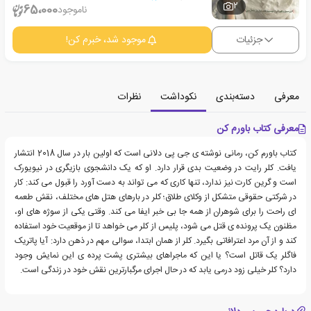
2
65،000
ناموجود
جزئیات
موجود شد، خبرم کن!
معرفی
دسته‌بندی
نکوداشت
نظرات
معرفی کتاب باورم کن
کتاب باورم کن، رمانی نوشته ی جی پی دلانی است که اولین بار در سال 2018 انتشار
یافت. کلر رایت در وضعیت بدی قرار دارد. او که یک دانشجوی بازیگری در نیویورک
است و گرین کارت نیز ندارد، تنها کاری که می تواند به دست آورد را قبول می کند: کار
در شرکتی حقوقی متشکل از وکلای طلاق؛ کلر در بارهای هتل های مختلف، نقش طعمه
ای راحت را برای شوهران از همه جا بی خبر ایفا می کند. وقتی یکی از سوژه های او،
مظنون یک پرونده ی قتل می شود، پلیس از کلر می خواهد تا از موقعیت خود استفاده
کند و از آن مرد اعترافاتی بگیرد. کلر از همان ابتدا، سوالی مهم در ذهن دارد: آیا پاتریک
فاگلر یک قاتل است؟ یا این که ماجراهای بیشتری پشت پرده ی این نمایش وجود
دارد؟ کلر خیلی زود درمی یابد که در حال اجرای مرگبارترین نقش خود در زندگی است.