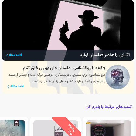
آشنایی با عناصر «داستان نوآر»
ادامه مقاله
چگونه با روانشناسی، داستان های بهتری خلق کنیم
«روانشناسی» برای بسیاری از نویسندگان، موهبتی بزرگ است و بینشی ارزشمند
را درباره ی چگونگی کارکرد ذهن انسان به آن ها می بخشد.
ادامه مقاله
کتاب های مرتبط با باورم کن
ی
ش
ن
ه
ا
د
و
ی
ژ
پ
ه