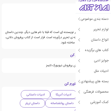
درباره جی پی دلانی
دسته بندی موضوعی
لوازم تحریر
جی پی دلانی، نام مستعار نویسنده ای است که قبلا با نام هایی دیگر، چندین داستان
پرفروش و موفق را به رشته ی تحریر درآورده است. قرار است از کتاب پرفروش دلانی،
انواع داستان
رمان «دختر قبلی»، فیلمی ساخته شود.
کتاب های برگزیده
ویژگی های کتاب باورم کن
جوایز ادبی
جی پی دلانی از نویسندگان پرفروش نیویورک تایمز
ادبیات ملل
بسته های پیشنهادی
دسته بندی های کتاب باورم کن
محصولات فرهنگی
داستان معمایی
ادبیات آمریکا
ادبیات داستانی
کمک آموزشی
ادبیات معاصر
داستان روانشناسانه
داستان تریلر