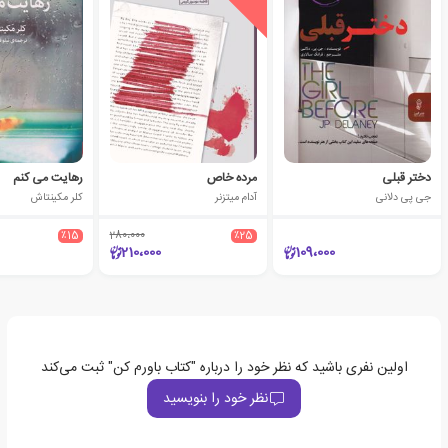
دختر قبلی
مرده خاص
رهایت می کنم
جی پی دلانی
آدام میتزنر
کلر مکینتاش
٪15
280،000
٪25
210،000
109،000
اولین نفری باشید که نظر خود را درباره "کتاب باورم کن" ثبت می‌کند
نظر خود را بنویسید