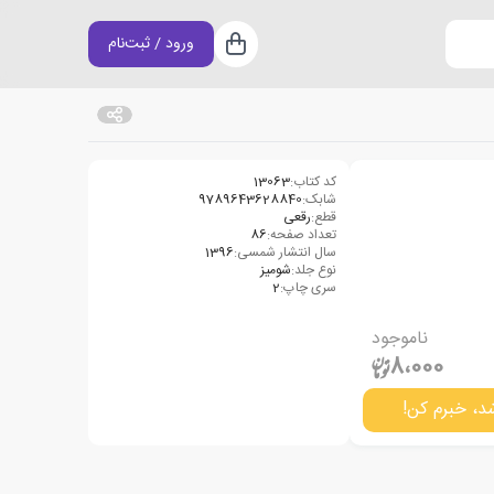
ورود / ثبت‌نام
سبد خرید
کد کتاب:
13063
شابک:
9789643628840
قطع:
رقعی
تعداد صفحه:
86
سال انتشار شمسی:
1396
نوع جلد:
شومیز
سری چاپ:
2
ناموجود
8،000
د، خبرم کن!