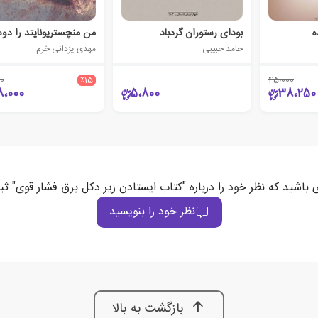
ه
بودای رستوران گردباد
حامد حبیبی
مهدی یزدانی خرم
0
٪15
45،000
8،000
5،800
38،250
 باشید که نظر خود را درباره "کتاب ایستادن زیر دکل برق فشار قوی" ث
نظر خود را بنویسید
بازگشت به بالا