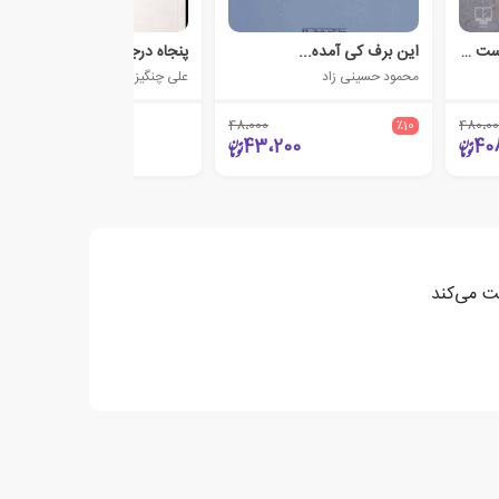
من منچستریونایتد را دوست دارم
این برف کی آمده...
پنجاه درجه بالای صفر
محمود حسینی زاد
علی چنگیزی
48،000
٪10
480،00
20،000
43،200
40
بت می‌کند