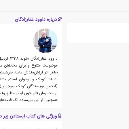
درباره داوود غفارزادگان
داوود غف
خاطر اثر ارزش‌مندش ماسه نفرهستیم
ادبیات کودک و نوجوان است. نشان 
(انجمن نویسندگان کودک ونوجوان)به
اوست.رمان فال خون او توسط پروفسور
همچنین از این نویسنده تک قصه‌هایی
ویژگی های کتاب ایستادن زیر د