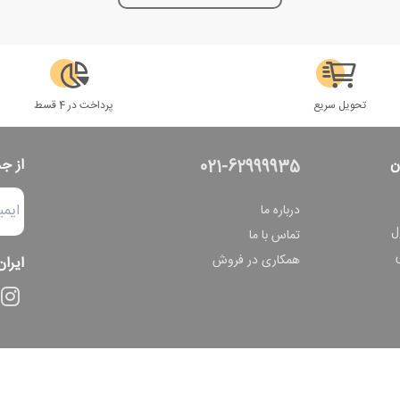
تحویل سریع
پرداخت در 4 قسط
ن
از ج
021-62999935
درباره ما
ل
تماس با ما
همکاری در فروش
ایران