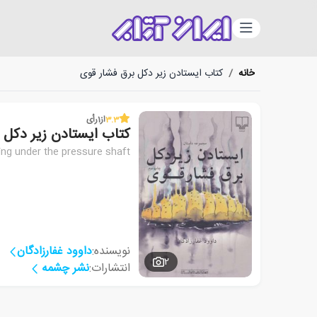
دسته‌بندی
خانه
/
کتاب ایستادن زیر دکل برق فشار قوی
3.3
از
1
رأی
کتاب ایستادن زیر دکل 
ing under the pressure shaft
نویسنده:
داوود غفارزادگان
2
انتشارات:
نشر چشمه