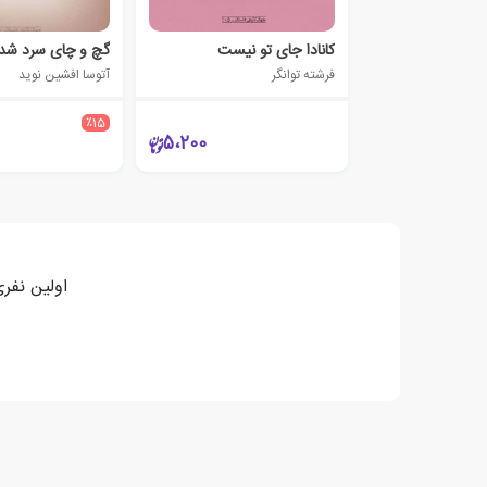
کانادا جای تو نیست
گچ و چای سرد شد
فرشته توانگر
آتوسا افشین نوید
٪15
5،200
اولین نفری