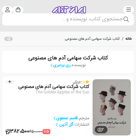
دسته‌بندی
ورود 
سبد خرید
جستجوی کتاب، نویسنده و...
خانه
/
کتاب شرکت سهامی آدم های مصنوعی
کتاب شرکت سهامی آدم های مصنوعی
نویسنده:
ری بردبری
3.8
از
1
رأی
کتاب شرکت سهامی آدم های مصنوعی
The Golden Apples of the Sun
مترجم:
قاسم صنعوی
انتشارات:
گل آذین
2
382،500
٪15
450،000