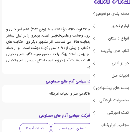
دسته بندی موضوعی
لوازم تحریر
ری داگلاس بردبری، زاده ی ۲۲ اوت ۱۹۲۰- درگذشته ی ۵ ژوئن ۲۰۱۲) شاعر آمریکایی و
نویسنده ی گونه های فانتزی، وحشت و علمی-تخیلی است. بردبری را در ایران بیشتر
انواع داستان
به خاطر اثر مشهورش، فارنهایت ۴۵۱، می شناسند. اثر مشهور دیگر وی، حکایت های
مریخ است.وی تا کنون ۳۰ کتاب و بیش از ۶۰۰ داستان کوتاه نوشته است. او از جمله
کتاب های برگزیده
نخستین کسانی است که جایزه-ی استاد بزرگ را که انجمن نویسندگان علمی تخیلی
آمریکا به پاس یک عمر فعالیت موفقیت آمیز در زمینه-ی داستان نویسی علمی-تخیلی
جوایز ادبی
اعطا می کرد، به دست آورد.
ادبیات ملل
ویژگی های کتاب شرکت سهامی آدم های مصنوعی
بسته های پیشنهادی
«ری بردبری» برنده جایزه «آکادمی هنر و ادبیات آمریکا»
محصولات فرهنگی
کمک آموزشی
دسته بندی های کتاب شرکت سهامی آدم های مصنوعی
مجله‌ی ایران‌کتاب
داستان فانتزی
داستان علمی تخیلی
ادبیات آمریکا