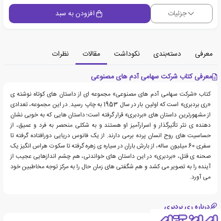
جزئیات
افزودن به سبد
معرفی
دسته‌بندی
نکوداشت
مقالات
نظرات
معرفی کتاب شرکت سهامی آدم های مصنوعی
کتاب «شرکت سهامی آدم های مصنوعی» مجموعه ای از داستان های کوتاه نوشته ی
«ری بردبری» است که اولین بار در سال 1953 به چاپ رسید. در این مجموعه، تعدادی
از مشهورترین داستان های «بردبری» قرار گرفته است؛ داستان هایی که به خوبی نشان
دهنده ی نثر تأثیرگذار و اسرارآمیز او هستند و به شکلی منحصر به فرد و عمیق، از
حساسیت های روح انسان پرده برمی دارند. از یک فانوس دریایی دورافتاده گرفته تا
سفری 60 میلیون ساله، از بارش باران در سیاره ی زهره گرفته تا سکوت هراس انگیز یک
صحنه ی قتل، «بردبری» در این داستان های خواندنی، هم چشم اندازهایی عجیب از
آینده را به تصویر می کشد و هم شگفتی های زمان حال را به مرکز توجه مخاطبین خود
می آورد.
درباره ری بردبری