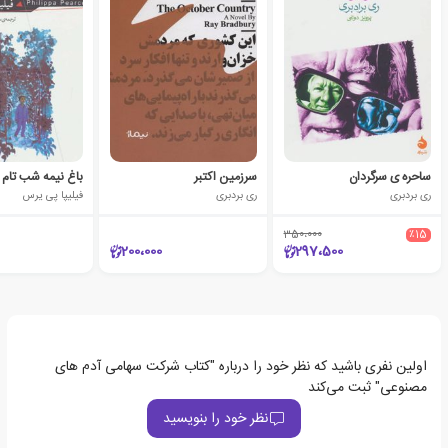
ساحره ی سرگردان
سرزمین اکتبر
باغ نیمه شب تام
ری بردبری
ری بردبری
فیلیپا پی یرس
350،000
٪15
200،000
297،500
اولین نفری باشید که نظر خود را درباره "کتاب شرکت سهامی آدم های
مصنوعی" ثبت می‌کند
نظر خود را بنویسید