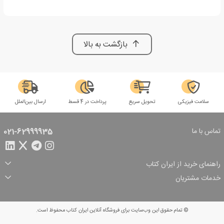
بازگشت به بالا
سلامت فیزیکی
تحویل سریع
پرداخت در 4 قسط
ارسال بین‌الملل
تماس با ما
021-62999935
راهنمای خرید از ایران کتاب
ثبت سفارش
شیوه پرداخت
خدمات مشتریان
تخفیف‌های خرید
شرایط ارسال سفارش
درباره ما
شرایط استفاده
حریم خصوصی
پیگیری سفارش
بازگرداندن سفارش
پرسش‌های متداول
© تمام حقوق این وب‌سایت برای فروشگاه آنلاین ایران کتاب محفوظ است.