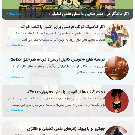
آثار ماندگار در «عصر طلایی داستان علمی تخیلی»
ادامه مقاله
آثار کلاسیک کوتاه، فرصتی برای آشتی با کتاب خواندن
در این مطلب قصد داریم به تعدادی از کتاب های کلاسیک کوتاه بپردازیم که
انتخاب هایی عالی برای ورود به جهان آثار کلاسیک به شمار می آیند.
ادامه مقاله
توصیه های «جویس کارول اوتس» درباره هنر خلق «داستان کوتاه»
در این مطلب، نکاتی ارزشمند را درباره ی چگونگی نوشتن داستان های کوتاه
خوب با هم می خوانیم
ادامه مقاله
نجات کتاب ها از نابودی با رمان «فارنهایت 451»
این کتاب به فروشی بیش از 10 میلیون نسخه ای دست یافته، تحسین منتقدان
را برانگیخته و نام خود را به عنوان یکی از برجسته ترین رمان های قرن بیستم
ادامه مقاله
مطرح کرده است.
جهانی نو با پیوند ژانرهای علمی تخیلی و فانتزی