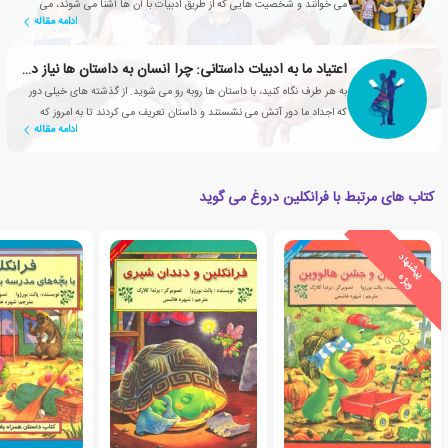
می خوانند و شخصیت هایی که از طریق ادبیات با آن ها آشنا می شوند، می
ادامه مقاله
توانند به دوستانشان تبدیل شوند.
اعتیاد ما به ادبیات داستانی: چرا انسان به داستان ها نیاز دارد؟
به هر طرف نگاه کنید، با داستان ها روبه رو می شوید. از گذشته های خیلی دور
که اجداد ما دور آتش می نشستند و داستان تعریف می کردند تا به امروز که
ادامه مقاله
شبکه های تلویزیونی، سریال های محبوبی تولید می کنند
کتاب های مرتبط با فرانکلین دروغ می گوید
ی
ش
ن
ه
ا
د
و
ی
ژ
پ
ه