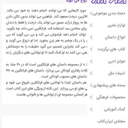
معرفی کتاب فرانکلین دروغ می گوید
دوستان فرانکلین همه در مورد کارهایی که می توانند انجام دهند به خود می بالند.
دسته بندی موضوعی
خرس می تواند به بالای بالاترین درخت صعود کند. شاهین می تواند بدون تکان دادن
حتی یک پر بر روی جنگل ها به پرواز درآید.سمور می تواند یک درخت را فقط با دندان
لوازم تحریر
های خود خرد کند و از آن برای ساختن سد استفاده کند. فرانکلین نمی داند چه بگوید.
او تمام کارهایی را که می تواند انجام دهد فراموش می کند و می می گوید که می
انواع داستان
تواند هفتاد و شش مگس را در یک چشم به هم زدن بخورد. اما او دروغ می گوید و
بعد از مدتی احساس گناه می کند بنابراین تصمیم می گیرد حقیقت را به دوستانش
کتاب های برگزیده
بگوید. پدر و مادرش نیز سعی می کنند به او کمک کنند تا او توانایی های دیگرش را به
آنها نشان دهد.
جوایز ادبی
« فرانکلین دروغ می گوید » از مجموعه داستان های فرانکلین است که در ۳۰ جلد به
ترس ها، نگرانی ها و مشکلات رفتاری کودکان می پردازد. داستان های فرانکلین به ۳۸
ادبیات ملل
زبان ترجمه شده است و از داستان های محبوب کودکان است .
در داستان های فرانکلین، هر داستان ابتدا با توانایی های فرانکلین شروع می شود و
بسته های پیشنهادی
سپس به مشکلات و ناتوانی های او می پردازد. این نکته از ویژگی های این کتاب است
و به کودکان می آموزد که هر انسانی مجموعه ای از توانایی ها و ناتوانی هاست.
محصولات فرهنگی
کمک آموزشی
درباره پولت بورژوا
مجله‌ی ایران‌کتاب