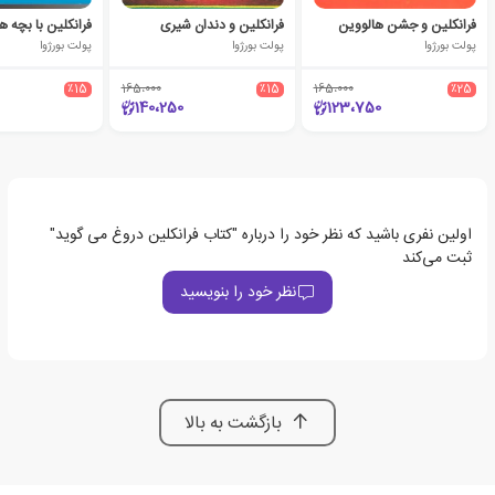
فرانکلین و جشن هالووین
فرانکلین و دندان شیری
پولت بورژوا
پولت بورژوا
پولت بورژوا
٪15
165،000
٪15
165،000
٪25
140،250
123،750
اولین نفری باشید که نظر خود را درباره "کتاب فرانکلین دروغ می گوید"
ثبت می‌کند
نظر خود را بنویسید
بازگشت به بالا