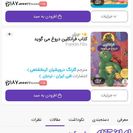
1
187،000
٪15
220،000
جزئیات
افزودن به سبد
3.9
از
1
رأی
کتاب فرانکلین دروغ می گوید
Franklin Fibs
مترجم:
گلرنگ درویشیان کرمانشاهی
انتشارات:
فنی ایران - نردبان
2
187،000
٪15
220،000
جزئیات
افزودن به سبد
معرفی
دسته‌بندی
نکوداشت
مقالات
نظرات