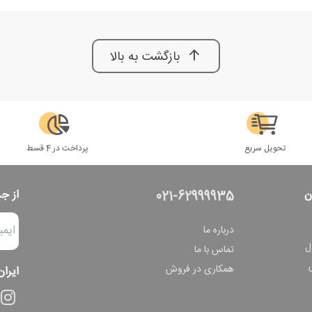
بازگشت به بالا
تحویل سریع
پرداخت در 4 قسط
ن
از ج
021-62999935
درباره ما
ل
تماس با ما
همکاری در فروش
ایران