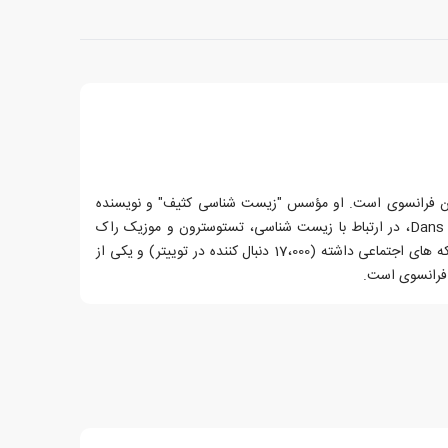
ان فرانسوی است. او مؤسس "زیست شناسی کثیف" و نویسنده
وبلاگ Dans les testicules de Darwin، در ارتباط با زیست شناسی، تستوسترون و موزیک راک
دارد! وی حضور بسیار پررنگی در شبکه های اجتماعی داشته (17،000 دنبال کننده در توییتر) و یکی از
فرانسوی است.