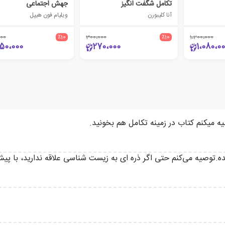
تکامل شگفت انگیز
جهش اجتماعی
آنا کلیبورن
ویلیام فون هیپل
000
٪10
300،000
٪10
1،200،000
50،000
270،000
1،080،0
یه میکنم کتاب در زمینه تکامل هم بخونید.
ده.توصیه می‌کنم حتی اگر ذره ای به زیست شناسی علاقه ندارید، با پی