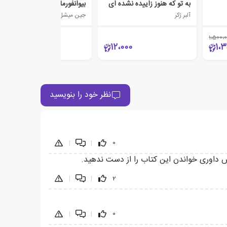
به تو که هنوز زاییده نشده ای
بیوانفورماتیک به زبان ساده
آلبر ژکر
جین میشل کلاوری
1،500،
25،000
12،000
1،3
نظر خود را بنویسید
|
|
0
ش داوری خواندن این کتاب را از دست ندهید.
|
|
2
|
|
0