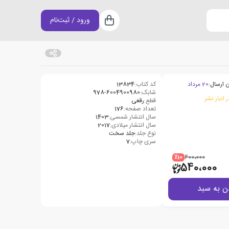
ورود / ثبت‌نام
سبد خرید
 ارسال:
20 مرداد
کد کتاب:
13834
شابک:
978-6004900980
 انبار نشر
قطع:
رقعی
تعداد صفحه:
176
سال انتشار شمسی:
1403
سال انتشار میلادی:
2017
نوع جلد:
جلد سخت
سری چاپ:
7
٪10
600،000
540،000
ن به سبد