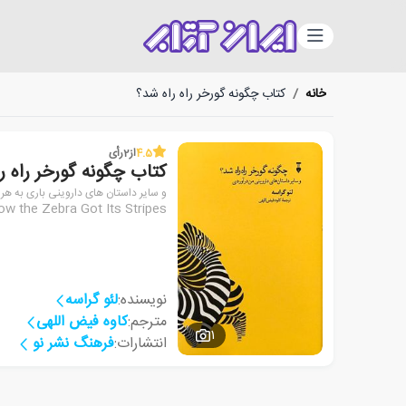
دسته‌بندی
خانه
/
کتاب چگونه گورخر راه راه شد؟
4.5
از
2
رأی
کتاب چگونه گورخر راه ر
و سایر داستان های داروینی باری به ه
w the Zebra Got Its Stripes
نویسنده:
لئو گراسه
مترجم:
کاوه فیض اللهی
1
انتشارات:
فرهنگ نشر نو