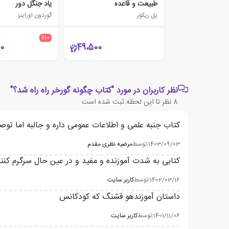
طبیعت و قاعده
یاد جنگل دور
پل ریکور
گوردون اوراینز
٪10
00
49،500
نظر کاربران در مورد "کتاب چگونه گورخر راه راه شد؟"
8
نظر تا این لحظه ثبت شده است
کتاب جنبه علمی و اطلاعات عمومی داره و جالبه اما توص
1403/09/03
|
توسط
مرضیه نظری مقدم
کتابی به شدت آموزنده و مفید و در عین حال سرگرم کنن
1402/03/16
|
توسط
کاربر سایت
داستان آموزندهو قشنگ که کودکانس
1401/11/06
|
توسط
کاربر سایت