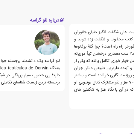
درباره لئو گراسه
عیت های شگفت انگیز دنیای جانوران
ین کتاب مجذوب و شگفت زده شوید و
ورخر راه راه است؟ چرا گلهٔ بوفالوها
؟ علت معماری درخشان تپهٔ موریانه
خوار طوری تکامل یافته که یکی از
لئو گراسه یک دانشمند برجسته جو
 و آینده دارترین طبیعی دانان جوان
سی تکاملی و روزنامه نگاری خوانده است و بیشتر
وقتش را صرف ترویج علم می کند. در پنج سال گذشته بیش از 700 هزار نفر مشترک کانال یوتیوبی او
برجسته ترین زیست شناسان تکاملی 
DirtyBio) شده اند؛ کانالی که در آن با نگاه طنز به شگفتی های