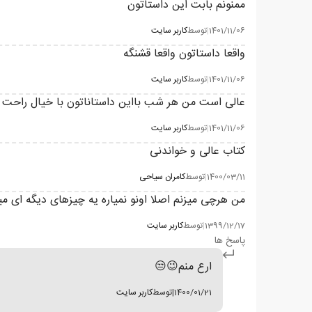
ممنونم بابت این داستاتون
1401/11/06
|
توسط
کاربر سایت
واقعا داستاتون واقعا قشنگه
1401/11/06
|
توسط
کاربر سایت
عالی است من هر شب بااین داستاناتون با خیال راحت 
1401/11/06
|
توسط
کاربر سایت
کتاب عالی و خواندنی
1400/03/11
|
توسط
کامران سیاحی
من هرچی میزنم اصلا اونو نمیاره یه چیزهای دیگه ای میا
1399/12/17
|
توسط
کاربر سایت
پاسخ ها
ارع منم😉😒
1400/01/21
|
توسط
کاربر سایت