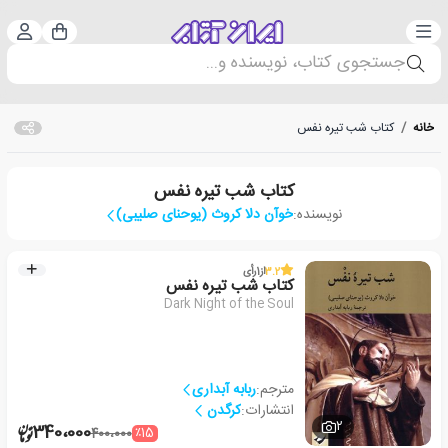
دسته‌بندی
ورود 
سبد خرید
جستجوی کتاب، نویسنده و...
خانه
/
کتاب شب تیره نفس
کتاب شب تیره نفس
نویسنده:
خوآن دلا کروث (یوحنای صلیبی)
3.2
از
1
رأی
کتاب شب تیره نفس
Dark Night of the Soul
مترجم:
ربابه آبداری
انتشارات:
کرگدن
2
340،000
٪15
400،000