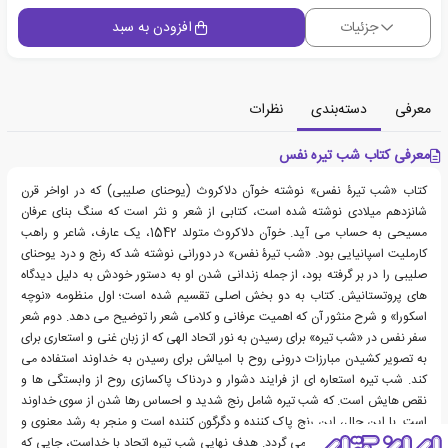
جزئیات
افزودن به سبد
معرفی
دسته‌بندی
نظرات
معرفی کتاب شب تیره نفس
کتاب «شب تیرۀ نفس» نوشته خوآن دلاکروث (یوحنای صلیبی) که در اواخر قرن
شانزدهم میلادی نوشته شده است، کتابی از شعر و نثر است که سنگ بنای عرفان
مسیحی به حساب می آید. خوآن دلاکروث متولد 1542، یک عارف، شاعر و راهب
کارملیت اسپانیایی بود. «شب تیرۀ نفس» در دورانی نوشته شد که رنج و درد یوحنای
صلیبی را در بر گرفته بود، از جمله زندانی شدن او به دستور خودش به دلیل دیدگاه
های پروتستانیش. کتاب به دو بخش اصلی تقسیم شده است؛ اول منظومه «نوچه
اسکورا» و شرح منثور آن که اهمیت عرفانی و کلامی شعر را توضیح می دهد. دوم شعر
سفر نفس در «شب تیره» برای رسیدن به نور اتحاد الهی که از زبان غنی و استعاری برای
به تصویر کشیدن مبارزات درونی روح با امیالش برای رسیدن به خداوند استفاده می
کند. شب تیره استعاره ای از فرایند دشوار و دردناک پاکسازی روح از وابستگی ها و
نقص هایش است. که شب تیره شامل رنج شدید و احساس رها شدن از سوی خداوند
است. با این حال، این رنج پاک کننده و دگرگون کننده است و منجر به رشد معنوی و
نزدیکی بیشتر با خداوند می گردد. هدف نهایی شب تیره اتحاد با خداست، جایی که