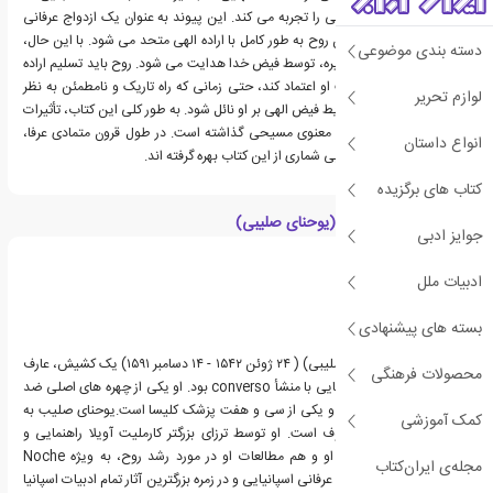
روح آرامش و شادی عمیقی را تجربه می کند. این پیوند به عنوان یک ازدواج عرفانی
توصیف می شود که در آن روح به طور کامل با اراده الهی متحد می شود. با این حال،
دسته بندی موضوعی
این سفر معنوی در شب تیره، توسط فیض خدا هدایت می شود. روح باید تسلیم اراده
خداوند شود و به هدایت او اعتماد کند، حتی زمانی که راه تاریک و نامطمئن به نظر
لوازم تحریر
می رسد، بلکه در این شرایط فیض الهی بر او نائل شود. به طور کلی این کتاب، تأثیرات
عمیقی بر عرفان و ادبیات معنوی مسیحی گذاشته است. در طول قرون متمادی عرفا،
انواع داستان
متکلمان و سالکان معنوی بی شماری از این کتاب بهره گرفته اند.
کتاب های برگزیده
درباره خوآن دلا کروث (یوحنای صلیبی)
جوایز ادبی
ادبیات ملل
بسته های پیشنهادی
خوآن دلا کروث(یوحنای صلیبی) ( ۲۴ ژوئن ۱۵۴۲ - ۱۴ دسامبر ۱۵۹۱) یک کشیش، عارف
محصولات فرهنگی
و کارملیت کاتولیک اسپانیایی با منشأ converso بود. او یکی از چهره های اصلی ضد
اصلاحات در اسپانیا است و یکی از سی و هفت پزشک کلیسا است.یوحنای صلیب به
کمک آموزشی
خاطر نوشته هایش معروف است. او توسط ترزای بزرگتر کارملیت آویلا راهنمایی و
مکاتبه می کرد. هم شعر او و هم مطالعات او در مورد رشد روح، به ویژه Noche
مجله‌ی ایران‌کتاب
Obscura او، اوج ادبیات عرفانی اسپانیایی و در زمره بزرگترین آثار تمام ادبیات اسپانیا