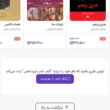
هنری پنجم
خیانت ها
نفحات الانس
ویلیام شکسپیر
نیکولو ماکیاولی
عبدالرحمن جامی
٪15
550،000
٪15
0
356،400
467،500
اولین نفری باشید که نظر خود را درباره "کتاب شب تیره نفس" ثبت می‌کند
نظر خود را بنویسید
بازگشت به بالا