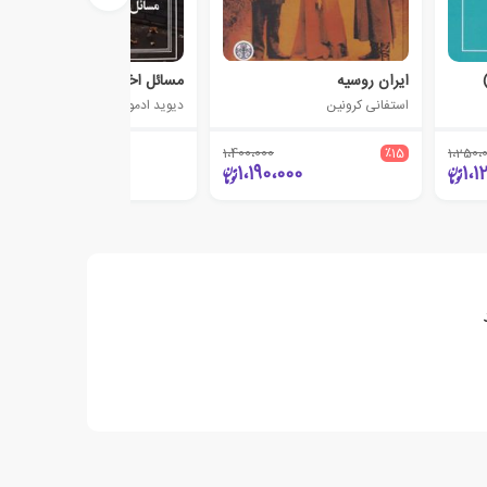
ایران روسیه
مسائل اخلاقی در جهان امروزی
استفانی کرونین
دیوید ادموندز
1،400،000
٪15
1،250،
410،000
1،190،000
1،1