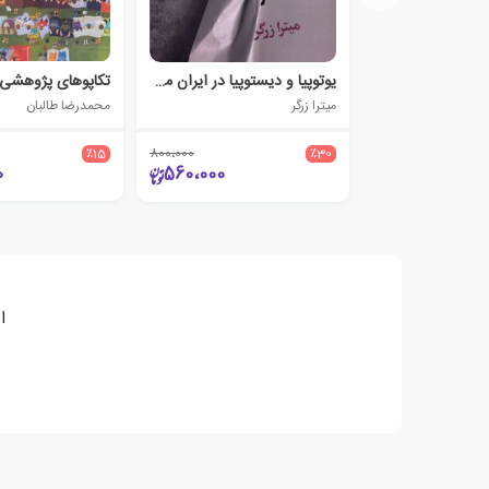
یوتوپیا و دیستوپیا در ایران معاصر
میترا زرگر
محمدرضا طالبان
٪15
800،000
٪30
0
560،000
ا