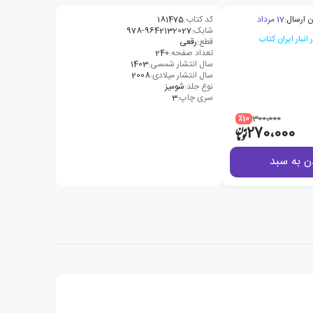
ن ارسال:
17 مرداد
کد کتاب:
181475
شابک:
978-9642132027
قطع:
رقعی
تعداد صفحه:
240
سال انتشار شمسی:
1403
سال انتشار میلادی:
2008
نوع جلد:
شومیز
سری چاپ:
3
٪10
300،000
270،000
ن به سبد