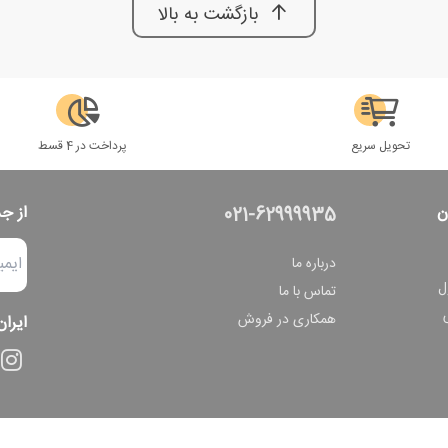
بازگشت به بالا
تحویل سریع
پرداخت در 4 قسط
ن
از ج
021-62999935
درباره ما
ل
تماس با ما
همکاری در فروش
ایران