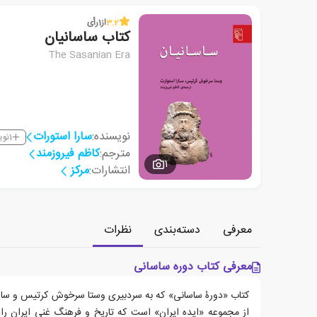
3.2
از
1
رأی
کتاب ساسانیان
The Sasanian Era
نویسنده:
سارا استورات
1
نوی
مترجم:
کاظم فیروزمند
1
انتشارات:
مرکز
معرفی
دسته‌بندی
نظرات
معرفی کتاب دوره ساسانی
کتاب «دورۀ ساسانی» که به سردبیری وستا سرخوش کرتیس و سا
از مجموعه «ایده ایران» است که تاریخ و فرهنگ غنی ایران را 