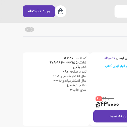
ورود / ثبت‌نام
سبد خرید
ن ارسال:
17 مرداد
کد کتاب:
143871
شابک:
قطع:
رقعی
تعداد صفحه:
282
سال انتشار شمسی:
1404
سال انتشار میلادی:
2008
نوع جلد:
شومیز
سری چاپ:
2
٪10
490،000
441،000
ن به سبد