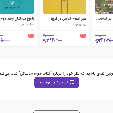
تکاپوهای پژوهشی در شناخت حیات اجتماعی دین در ایران
سیر اسلام شناسی در اروپا
تاریخ سامانیان (جلد دوم)
یوهان فوک
جواد هروی
000
٪10
438،000
٪10
285،000
25،000
394،200
242،25
ولین نفری باشید که نظر خود را درباره "کتاب دوره ساسانی" ثبت می‌کند
نظر خود را بنویسید