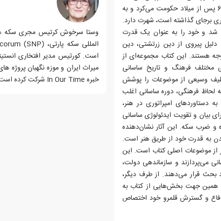
این جلد بر امپراتوری ساسانیان تمرکز دارد که از سال 224 تا 642 پس از میلاد حکومت می‌کرد و به
ری برجای گذاشته است، شهرت دارد.
ی شد و خود را به عنوان یک قدرت
وستا سرخوش کرتیس مجری سکه های خ
ه دلیل پیروی از دین زرتشتی، دین
وجه هستند. این کتاب مجموعه‌ای از
است. کورتیس مدیر افتخاری انستیتو
ی مختلف فرهنگ و تاریخ ساسانی
میراث ایران و موزه نگهبان پروژه های
و طیف وسیعی از موضوعات را پوشش
خبره In Our Time شرکت کرده است.
ه لحاظ فرهنگی، دوره ساسانی اغلب
ه دستاوردهای امپراتوری در هنر،
ای بیان و تقویت ایدئولوژی ساسانی
 و ضرب سکه. این آثار نشان‌دهنده
ن به قدرت خود از طریق هنر است.
ر از موضوعات اصلی کتاب است. این
نی می‌پردازند و سازماندهی دولت،
 بحث قرار می‌دهند. از طرف دیگر،
 به همین جهت بخش‌هایی از کتاب به
 دفاع و گسترش قلمرو خود اختصاص