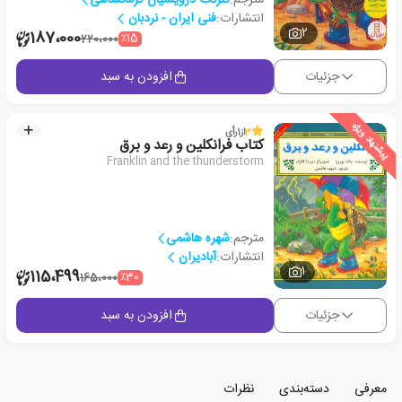
انتشارات:
فنی ایران - نردبان
2
187،000
٪15
220،000
جزئیات
افزودن به سبد
پیشنهاد ویژه
3
از
1
رأی
کتاب فرانکلین و رعد و برق
Franklin and the thunderstorm
مترجم:
شهره هاشمی
انتشارات:
آبادیران
1
115،499
٪30
165،000
جزئیات
افزودن به سبد
معرفی
دسته‌بندی
نظرات