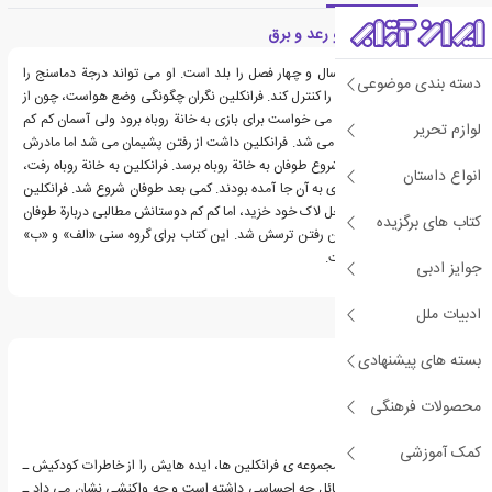
معرفی کتاب فرانکلین و رعد و برق
«فرانکلین» نام ماه های سال و چهار فصل را بلد است. او می تواند درجة دماسنج را
دسته بندی موضوعی
بخواند و هر روز فشارسنج را کنترل کند. فرانکلین نگران چگونگی وضع هواست، چون از
طوفان می ترسد. روزی او می خواست برای بازی به خانة روباه برود ولی آسمان کم کم
لوازم تحریر
تیره و تار و ابرها ضخیم تر می شد. فرانکلین داشت از رفتن پشیمان می شد اما مادرش
گفت که می تواند قبل از شروع طوفان به خانة روباه برسد. فرانکلین به خانة روباه رفت،
انواع داستان
بچه های دیگر نیز برای بازی به آن جا آمده بودند. کمی بعد طوفان شروع شد. فرانکلین
که بسیار می ترسید به داخل لاک خود خزید، اما کم کم دوستانش مطالبی دربارة طوفان
کتاب های برگزیده
به او گفتند که باعث از بین رفتن ترسش شد. این کتاب برای گروه سنی «الف» و «ب»
و «ج» به چاپ رسیده است.
جوایز ادبی
ادبیات ملل
درباره پولت بورژوا
بسته های پیشنهادی
محصولات فرهنگی
کمک آموزشی
پولت بورژوا نویسنده ی مجموعه ی فرانکلین ها، ایده هایش را از خاطرات کودکیش ـ
این که در رویارویی با مسائل چه احساسی داشته است و چه واکنشی نشان می داد ـ