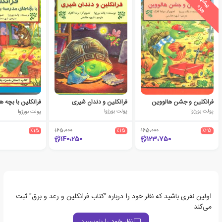
ی
ش
ن
ه
ا
د
و
ی
ژ
پ
ه
فرانکلین و جشن هالووین
فرانکلین و دندان شیری
پولت بورژوا
پولت بورژوا
پولت بورژوا
٪15
165،000
٪15
165،000
٪25
140،250
123،750
اولین نفری باشید که نظر خود را درباره "کتاب فرانکلین و رعد و برق" ثبت
می‌کند