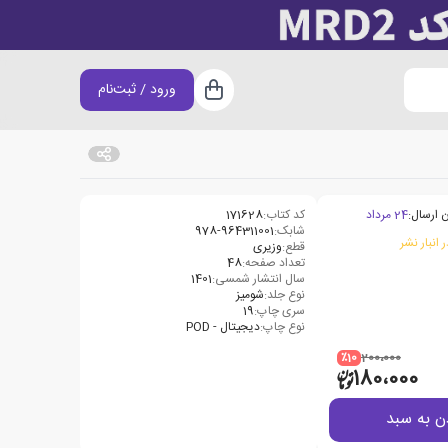
ورود / ثبت‌نام
سبد خرید
 ارسال:
24 مرداد
کد کتاب:
171628
شابک:
978-964311001
 انبار نشر
قطع:
وزیری
تعداد صفحه:
48
سال انتشار شمسی:
1401
نوع جلد:
شومیز
سری چاپ:
19
نوع چاپ:
دیجیتال - POD
٪10
200،000
180،000
ن به سبد