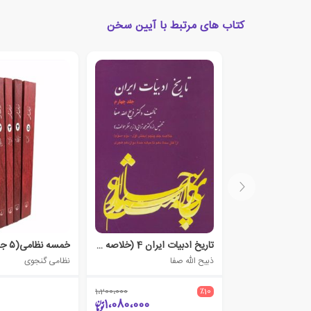
کتاب های مرتبط با آیین سخن
تاریخ ادبیات ایران 4 (خلاصه جلد پنجم)
خمسه نظامی(۵ جلدی)
ذبیح الله صفا
نظامی گنجوی
1،200،000
٪10
1،080،000