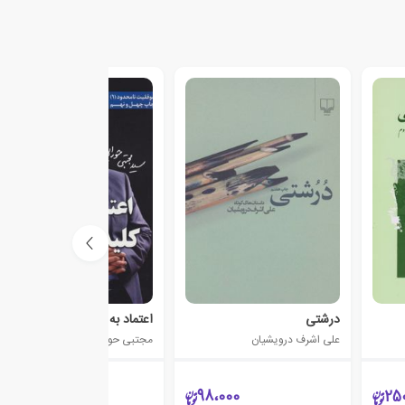
درشتی
اعتماد به نفس، کلید موفقیت
علی اشرف درویشیان
مجتبی حورایی
140،000
98،000
25