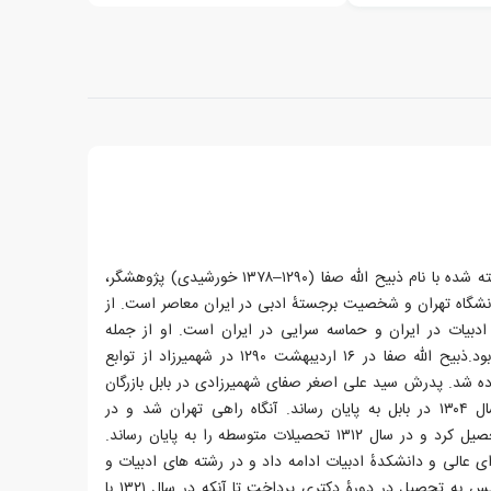
سید ذبیح الله صفا شهمیرزادی شناخته شده با نام ذبیح الله صفا (۱۲۹۰–۱۳۷۸ خورشیدی) پژوهشگر،
نشگاه تهران و شخصیت برجستهٔ ادبی در ایران معاصر است. از
ادبیات در ایران و حماسه سرایی در ایران است. او از جمله
نویسندگان اصلی دانشنامه ایرانیکا بود.ذبیح اللّه صفا در ۱۶ اردیبهشت ۱۲۹۰ در شهمیرزاد از توابع
ه شد. پدرش سید علی اصغر صفای شهمیرزادی در بابل بازرگان
بود. دوره آموزش ابتدایی را در سال ۱۳۰۴ در بابل به پایان رساند. آنگاه راهی تهران شد و در
دبیرستانهای سیروس و دارالفنون تحصیل کرد و در سال ۱۳۱۲ تحصیلات متوسطه را به پایان رساند.
الی و دانشکدهٔ ادبیات ادامه داد و در رشته های ادبیات و
تعلیم و تربیت لیسانس گرفت و سپس به تحصیل در دورهٔ دکتری پرداخت تا آنکه در سال ۱۳۲۱ با