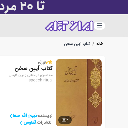
دسته‌بندی
خانه
/
کتاب آیین سخن
3
از
1
رأی
کتاب آیین سخن
مختصری در معانی و بیان فارسی
speech ritual
نویسنده:
ذبیح الله صفا
2
انتشارات:
ققنوس