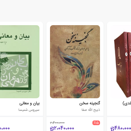
گنجینه سخن
بیان و معانی
ذبیح الله صفا
سیروس شمیسا
2،400،000
٪15
0،000
2،040،000
480،000