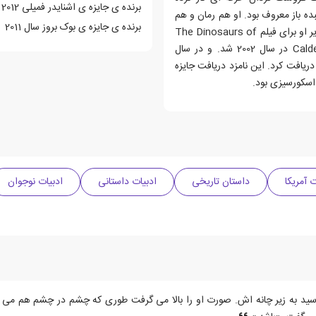
برنده ی جایزه ی اشنایدر فمیلی 2012
ده باز معروف بود. او هم رمان و هم
برنده ی جایزه ی بوک بروز سال 2011
کتاب مصور را برای نویسندگان دیگر تصویرگری کرده است . تصاویر او برای فیلم The Dinosaurs of
Waterhouse Hawkins باربارا کرلی برنده جایزه افتخار Caldecott در سال 2002 شد. و در سال
ا دریافت کرد. این نامزد دریافت جایزه
 اسکورسیزی بود.
ت آمریکا
داستان تاریخی
ادبیات داستانی
ادبیات نوجوان
سید به زیر چانه اش. صورت او را بالا می گرفت طوری که چشم در چشم هم می 