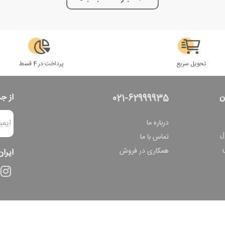
تحویل سریع
پرداخت در 4 قسط
ن
از ج
021-62999935
درباره ما
ل
تماس با ما
همکاری در فروش
ایران