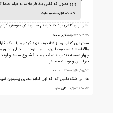
واوو ممنون که گفتی بخاطر علاقه به فیلم حتما ک
1405/02/19
|
توسط
کاربر سایت
عالی‌ترین کتابی بود که خواندم همین الان تمومش کردم
1402/09/19
|
توسط
کاربر سایت
سلام این کتاب رو از کتابخونه تهیه کردم و با اینکه 
واقعا،جالبه مخصوصا برای سنین نوجوان، خیلی عمیق و
چهار صفحه بعدش تازه اصل ماجرا شروع میشه و اونجاست
حرفه ای و نویسنده ماهر
1401/05/06
|
توسط
کاربر سایت
عاااالی شک نکنین که اگه این کتابو بخرین پشیمون نمی
1398/12/12
|
توسط
کاربر سایت