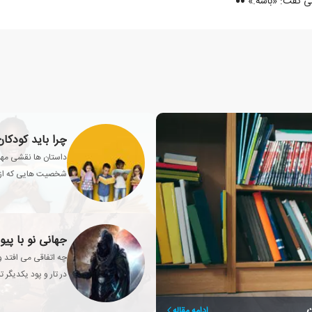
ی گفت: «باشه.»
چرا باید کودکان
داستان ها نقشی مهم 
شخصیت هایی که از طر
شوند.
جهانی نو با پیو
چه اتفاقی می افتد وق
در تار و پود یکدیگر 
ن
ادامه مقاله