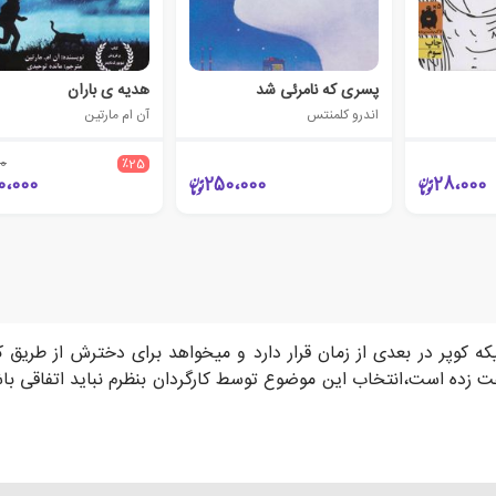
پسری که نامرئی شد
هدیه ی باران
اندرو کلمنتس
آن ام مارتین
0
٪25
0،000
250،000
28،000
ی از فیلم بین ستاره ای (interstellar) زمانیکه کوپر در بعدی از زمان قرار دارد و میخواهد ب
ده است،انتخاب این موضوع توسط کارگردان بنظرم نباید اتفاقی باشد.ش