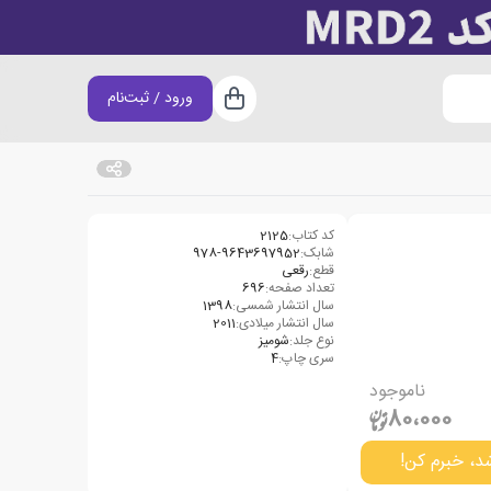
ورود / ثبت‌نام
سبد خرید
کد کتاب:
2125
شابک:
978-9643697952
قطع:
رقعی
تعداد صفحه:
696
سال انتشار شمسی:
1398
سال انتشار میلادی:
2011
نوع جلد:
شومیز
سری چاپ:
4
ناموجود
80،000
د، خبرم کن!