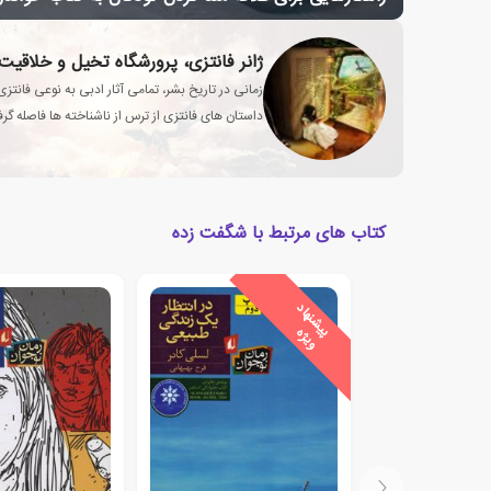
ژانر فانتزی، پرورشگاه تخیل و خلاقیت
زمانی در تاریخ بشر، تمامی آثار ادبی به نوعی فانت
داستان های فانتزی از ترس از ناشناخته ها فاصله گرفت
انسان تبدیل شد؟
کتاب های مرتبط با شگفت زده
ی
ش
ن
ه
ا
د
و
ی
ژ
پ
ه