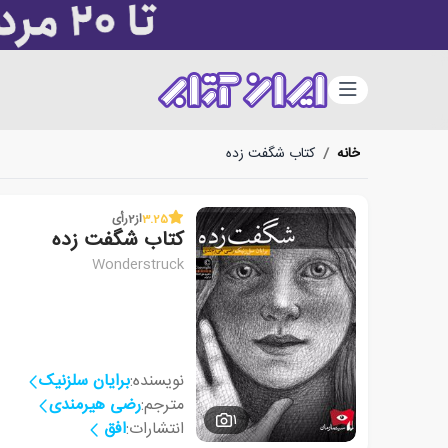
دسته‌بندی
خانه
/
کتاب شگفت زده
3.25
از
2
رأی
کتاب شگفت زده
Wonderstruck
نویسنده:
برایان سلزنیک
مترجم:
رضی هیرمندی
1
انتشارات:
افق