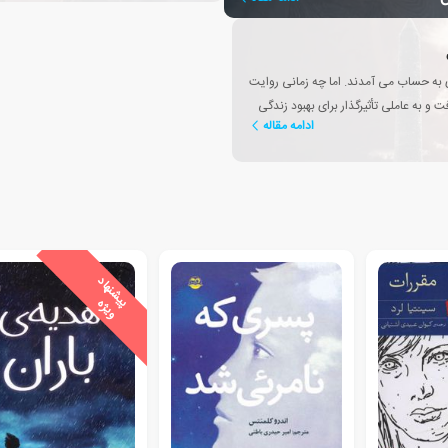
زی به حساب می آمدند. اما چه زمانی روایت
 و به عاملی تأثیرگذار برای بهبود زندگی
ادامه مقاله
ی
ش
ن
ه
ا
د
و
ی
ژ
پ
ه