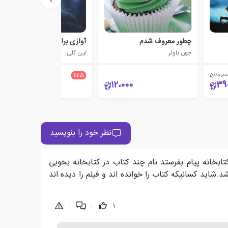
چطور معروف شدم
آوازی برای یک نهنگ
جون باوئر
لین کلی
830،000
٪25
520،00
622،500
12،000
39
نظر خود را بنویسید
رای دخترش از طریق کتابخانه پیام بفرستد نام چند کتاب در کتابخانه بخوبی
اید کسانیکه کتاب را خوانده اند و فیلم را دیده اند
|
|
1