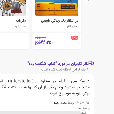
در انتظار یک زندگی طبیعی
مقررات
لسلی کانر
سینتیا لرد
755،000
٪25
566،250
نظر کاربران در مورد "کتاب شگفت زده"
4
نظر تا این لحظه ثبت شده است
در سکانس
مشخص میشود و نام یکی از آن کتابها همین کتاب شگفت ز
بهتر متوجه موضوع شوند
1405/01/12
|
توسط
محمد مهدی
پاسخ ها