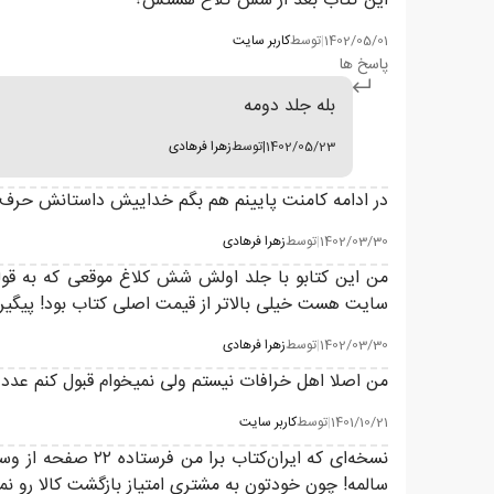
این کتاب بعد از شش کلاغ هستش؟
1402/05/01
|
توسط
کاربر سایت
پاسخ ها
بله جلد دومه
1402/05/23
|
توسط
زهرا فرهادی
در ادامه کامنت پایینم هم بگم خداییش داستانش حرف ن
1402/03/30
|
توسط
زهرا فرهادی
سایت هست خیلی بالاتر از قیمت اصلی کتاب بود! پیگیری کنید همین الانشم واقعا 220 واسه یه 
1402/03/30
|
توسط
زهرا فرهادی
من اصلا اهل خرافات نیستم ولی نمیخوام قبول کنم عدد 333 تومن اتفاقی بوده برا این کتاب ..😶
1401/10/21
|
توسط
کاربر سایت
سالمه! چون خودتون به مشتری امتیاز بازگشت کالا رو نم