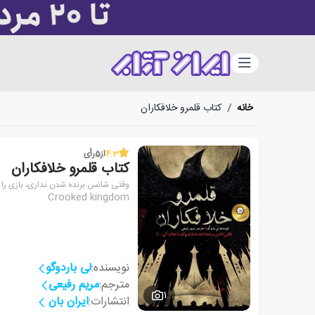
دسته‌بندی
خانه
/
کتاب قلمرو خلافکاران
4.3
از
5
رأی
کتاب قلمرو خلافکاران
وقتی شانس برنده شدن نداری، بازی ر
Crooked kingdom
نویسنده:
لی باردوگو
مترجم:
مریم رفیعی
1
انتشارات:
ایران بان