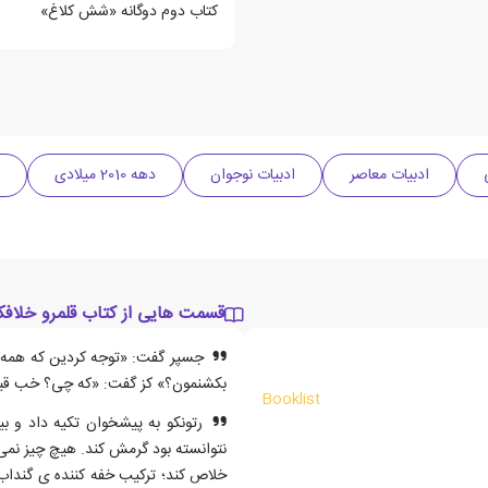
کتاب دوم دوگانه «شش کلاغ»
ادبیات معاصر
ادبیات نوجوان
دهه 2010 میلادی
قسمت هایی از کتاب قلمرو خلافکا
جسپر گفت: «توجه کردین که همه ی 
بکشنمون؟» کز گفت: «که چی؟ خب قبل
Booklist
رتونکو به پیشخوان تکیه داد و ب
نتوانسته بود گرمش کند. هیچ چیز نمی 
خلاص کند؛ ترکیب خفه کننده ی گندا