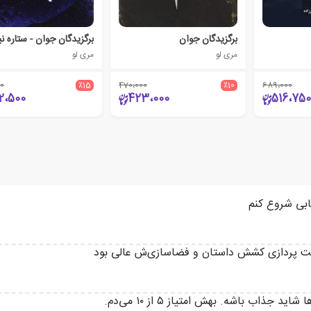
برگزیدگان جوان
مری لو
مری لو
0
٪15
470،000
٪10
689،000
2،500
423،000
516،750
تابی شروع کنم
 پردازی کشش داستان و فضاسازی‌ش عالی بود
ذاب باشه. بهش امتیاز ۵ از ۱۰ می‌دم.