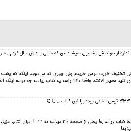
داره از خوندنش پشیمون نمیشید من که خیلی باهاش حال کردم . جز کت
کتاب زیادیه چه برسه اینکه الکی بیشترم بشه!
نسخه‌ای که ایران‌کتاب برا من فرستاده ۲۲ ص
یدید!