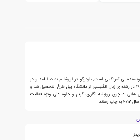
اردوگو، زاده ی 6 آپریل 1975، نویسنده ای آمریکایی است. باردوگو در اورشلیم به دنیا آمد و در
لس آنجلس بزرگ شد. او در سال 1997 در رشته ی زبان انگلیسی از دانشگاه ییل فارغ التحصیل شد و
ل هایی همچون روزنامه نگاری، گریم و جلوه های ویژه فعالیت
 رساند.
ن
یمز