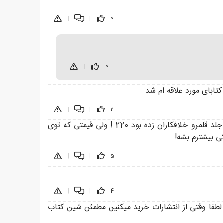
|
|
0
|
0
ابای مورد علاقه ام شد
|
|
2
من این کتابو با جلد اولش شش کلاغ موقعی که به قولی تخفیف خورده بودن خریدم ولی چیزی که در عجبم اینکه که پشت جلد قلمرو خلافکاران زده بود 220 ! ولی قیمتی که توی
|
|
5
|
|
4
فحه از وسط کتاب رو نداره! یعنی از صفحه ۲۱۰ میرسه به ۲۳۳! ایران کتاب عزیز، لطفا وقتی از انتشارات خرید میکنین مطمئن شین کتاب