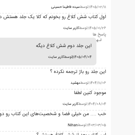
1405/02/11
|
توسط
سیده فاطیما حسینی
اول کتاب شش کلاغ رو بخونم که کلا یک جلد هستش درسته
1405/01/26
|
توسط
کاربر سایت
پاسخ ها
این جلد دوم شش کلاغ دیگه
1405/04/04
|
توسط
کاربر سایت
این جلد رو باژ ترجمه نکرده ؟
1404/11/06
|
توسط
مهشید
موجود کنین لطفا
1404/08/04
|
توسط
کاربر سایت
خب .... من خیلی فضا و شخصیت‌های این کتاب رو د
1403/03/05
|
توسط
Nihan