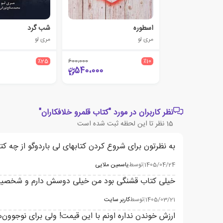
اسطوره
شب گرد
مری لو
مری لو
٪25
600،000
٪10
540،000
نظر کاربران در مورد "کتاب قلمرو خلافکاران"
15
نظر تا این لحظه ثبت شده است
به نظرتون برای شروع کردن کتابهای لی باردوگو از چه ک
1405/04/24
|
توسط
یاسمین ملایی
خیلی کتاب قشنگی بود من خیلی دوسش دارم و شخصیت
1405/03/21
|
توسط
کاربر سایت
ارزش خوندن نداره اونم با این قیمت! ولی برای نوجوون‌ها شاید ج