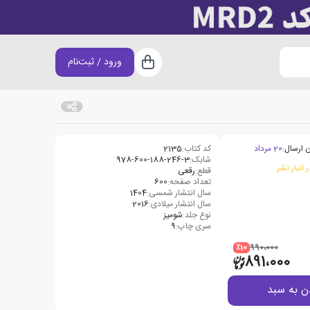
ورود / ثبت‌نام
سبد خرید
 ارسال:
20 مرداد
کد کتاب:
2135
شابک:
978-600-188-246-3
 انبار نشر
قطع:
رقعی
تعداد صفحه:
600
سال انتشار شمسی:
1404
سال انتشار میلادی:
2016
نوع جلد:
شومیز
سری چاپ:
9
٪10
990،000
891،000
ن به سبد