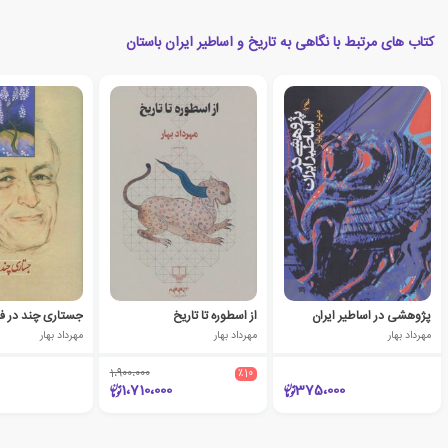
کتاب های مرتبط با نگاهی به تاریخ و اساطیر ایران باستان
پژوهشی در اساطیر ایران
از اسطوره تا تاریخ
جستاری چند در فر
مهرداد بهار
مهرداد بهار
مهرداد بهار
1،900،000
٪10
1،710،000
375،000