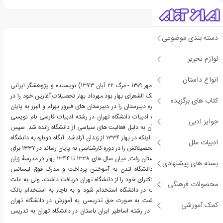
درباره مهرداد بهار
دسته بندی موضوعی
لوازم تحریر
انواع داستان
ملک مهرداد بهار (زاده ۱۰ مهر ۱۳۰۹ - مرگ ۲۲ آبان ۱۳۷۳) نویسنده و پژوهشگر ایرانی
بود. وی پنجمین فرزند ملک الشعرای بهار بود.مهرداد بهار تحصیلات آغازین خود را در
کتاب های برگزیده
دبستان جمشید جم و دوره دبیرستان را در دبیرستان های فیروز بهرام و البرز به پایان
رساند. سپس در دانشکده ادبیات دانشگاه تهران در رشته ادبیات فارسی نام نویسی
جوایز ادبی
کرد، ولی دو سال پس از آن به دلیل فعالیت های سیاسی از دانشگاه رانده شد. سپس
چهارسال به زندان افتاد تا اینکه در بهار ۱۳۳۴ از زندان آزادشد. آنگاه دوباره به دانشگاه
ادبیات ملل
رفت و سرانجام در ۱۳۳۶ تحصیلاتش را در دوره کارشناسی به پایان رساند.در ۱۳۳۷ برای
پی گیری تحصیل به انگلستان رفت. میان سال های ۱۳۳۸ تا ۱۳۴۴ بهار در مدرسهٔ زبان
بسته های پیشنهادی
های شرقی و آفریقایی دانشگاه لندن به آموختن پرداخت و مدرک فوق لیسانس
گرفت.سال ها پس از آن دکترای خود را از دانشگاه تهران دریافت داشت، ولی به علت
محصولات فرهنگی
جلوگیری ساواک نتوانست در دانشگاه استخدام شود و به ناچار به استخدام بانک
مرکزی درآمد. از آغاز بازگشت به صورت حق تدریسی به آموزش در دانشگاه تهران
کمک آموزشی
پرداخت و چندی بعد هم در رشته اساطیر ایران باستان در دانشگاه تهران به تدریس
پرداخت.