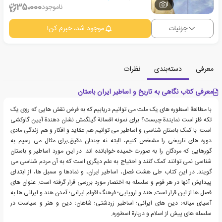
1
35،000
ناموجود
جزئیات
موجود شد، خبرم کن!
معرفی
دسته‌بندی
نظرات
معرفی کتاب نگاهی به تاریخ و اساطیر ایران باستان
با مطالعة اسطوره های یک ملت می توانیم دریابیم که به فرض نقش هایی که روی یک
تکه فلز است نمایندة چیست؟ برای نمونه افسانة گیلگمش نشان دهندة آیین گاوکشی
است. با کمک باستان شناسی و اساطیر می توانیم هم عقاید و افکار و هم زندگی مادی
دوره های تاریخی را مشخص کنیم، البته نه چندان دقیق.برای مثال می رسیم به
گورهایی که مردگان را به صورت خمیده خوابانده اند. در این مورد اساطیر و باستان
شناسی نمی توانند کمک کنند و احتیاج به علم دیگری است که به آن مردم شناسی می
گویند. در این کتاب طی هشت فصل، اساطیر ایران، و نمادها و سمبل ها، از ابتدای
پیدایش آنها در هر قوم و سلسله به اختصار مورد بررسی قرار گرفته است. عنوان های
فصل ها از این قرار است: هند و اروپایی؛ فرهنگ اقوام ایرانی؛ آمدن هند و ایرانی ها به
آسیای میانه؛ دین های ایرانی؛ اساطیر زردشتی؛ شاهان؛ دین و هنر و سیاست در
سلسله های پیش از اسلام و دربارة اسطوره.