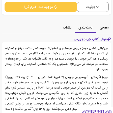
جزئیات
موجود شد، خبرم کن!
معرفی
دسته‌بندی
نظرات
معرفی کتاب جیمز جویس
بیوگرافی قطعی جیمز جویس توسط جان استوارت، نویسنده و منتقد موفق و گسترده
ای که در دانشگاه آکسفورد نیز مدرس و خواننده ادبیات انگلیسی بود. استوارت هم
زندگی و هم آثار جویس را پوشش می‌دهد و به قلب تأثیرات هر یک از «دوره‌های»
مختلف در نوشته‌اش می‌پردازد. همچنین یک کتابشناسی گسترده برای ارجاع بیشتر
وجود دارد.
جیمز آگوستین آلویسیوس جویس (۲ فوریه ۱۸۸۲ دوبلین – ۱۳ ژانویه ۱۹۴۱ زوریخ)
نویسنده ایرلندی که گروهی رمان اولیس وی را بزرگ‌ترین رمان سده بیستم خوانده‌اند.
(این کتاب که سومین اثر جیمز جویس است در سال ۱۹۲۲ در پاریس منتشر شد) تمام
آثارش را نه به زبان مادری که به زبان انگلیسی می‌نوشت. اولین اثرش دوبلینی‌ها
مجموعه داستان‌های کوتاهی است دربارهٔ دوبلین و مردمش که گاهی آن را داستانی
بلند و با درون‌مایه‌ای یگانه تلقی می‌کنند. او همراه ویرجینیا وولف از اولین کسانی
بودند که به شیوهٔ جریان سیال ذهن می‌نوشتند. وی به ۱۳ زبان آشنایی داشت و دست