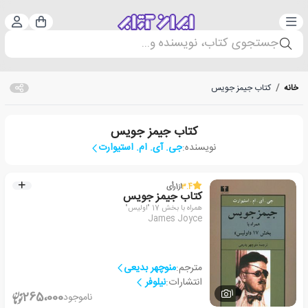
دسته‌بندی
ورود 
سبد خرید
جستجوی کتاب، نویسنده و...
خانه
/
کتاب جیمز جویس
کتاب جیمز جویس
نویسنده:
جی. آی. ام. استیوارت
3.4
از
1
رأی
کتاب جیمز جویس
همراه با بخش 17 "اولیس"
James Joyce
مترجم:
منوچهر بدیعی
انتشارات:
نیلوفر
1
265،000
ناموجود