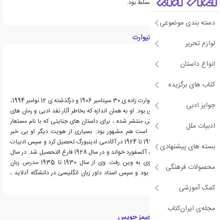
کم به ایتالیایی و فرانسه مسلط بود.
دسته بندی موضوعی
درباره جی. آی. ام. استیوارت
لوازم تحریر
انواع داستان
کتاب های برگزیده
جان اینس مکینتاش استیوارت زاده ی 30 سپتامبر 1906 و درگذشته ی 12 نوامبر 1994،
جوایز ادبی
یک رمان نویس اسکاتلندی بود. او به همان اندازه که بخاطر آثار نقد ادبی و رمان های
معاصر که به نام واقعی اش منتشر شده ، برای داستان های جنایتی که با نام مستعار
ادبیات ملل
مایکل اینس منتشر شده است هم مشهور بود. بسیاری از هویت دیگر او بی خبر
بودند. استوارت از سال 1913 تا 1924 در آکادمی ادینبورگ تحصیل کرد و سپس ادبیات
بسته های پیشنهادی
انگلیسی را در کالج اوریل ، آکسفورد خواند و در سال 1928 فارغ التحصیل شد. در سال
1929 برای مطالعه روانکاوی به وین رفت. وی از سال 1930 تا 1935 مدرس زبان
محصولات فرهنگی
انگلیسی در دانشگاه لیدز بود و سپس استاد داور زبان انگلیسی در دانشگاه آدلاید ،
استرالیا شد.
کمک آموزشی
مجله‌ی ایران‌کتاب
دسته بندی های کتاب جیمز جویس