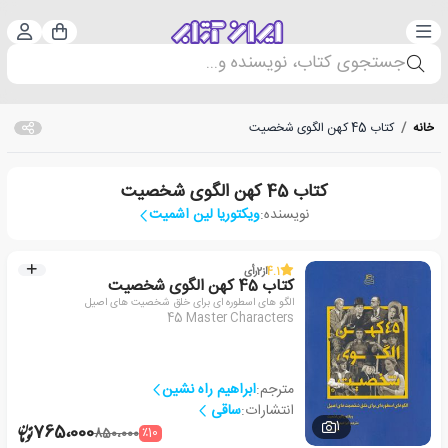
دسته‌بندی
ورود 
سبد خرید
جستجوی کتاب، نویسنده و...
خانه
/
کتاب 45 کهن الگوی شخصیت
کتاب 45 کهن الگوی شخصیت
نویسنده:
ویکتوریا لین اشمیت
4.1
از
2
رأی
کتاب 45 کهن الگوی شخصیت
الگو های اسطوره ای برای خلق شخصیت های اصیل
45 Master Characters
مترجم:
ابراهیم راه نشین
انتشارات:
ساقی
1
765،000
٪10
850،000