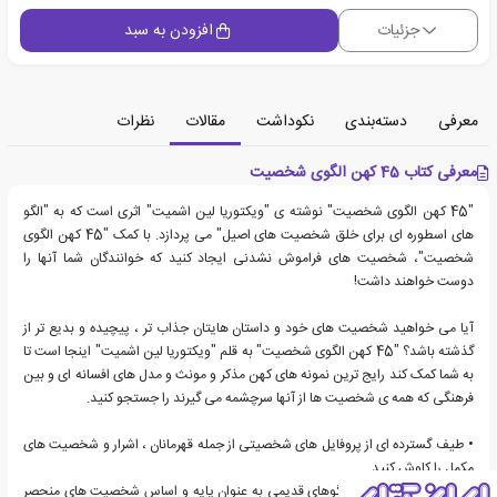
جزئیات
افزودن به سبد
معرفی
دسته‌بندی
نکوداشت
مقالات
نظرات
معرفی کتاب 45 کهن الگوی شخصیت
"45 کهن الگوی شخصیت" نوشته ی "ویکتوریا لین اشمیت" اثری است که به "الگو
های اسطوره ای برای خلق شخصیت های اصیل" می پردازد. با کمک "45 کهن الگوی
شخصیت"، شخصیت های فراموش نشدنی ایجاد کنید که خوانندگان شما آنها را
دوست خواهند داشت!
آیا می خواهید شخصیت های خود و داستان هایتان جذاب تر ، پیچیده و بدیع تر از
گذشته باشد؟ "45 کهن الگوی شخصیت" به قلم "ویکتوریا لین اشمیت" اینجا است تا
به شما کمک کند رایج ترین نمونه های کهن مذکر و مونث و مدل های افسانه ای و بین
فرهنگی که همه ی شخصیت ها از آنها سرچشمه می گیرند را جستجو کنید.
• طیف گسترده ای از پروفایل های شخصیتی از جمله قهرمانان ، اشرار و شخصیت های
مکمل را کاوش کنید.
• بیاموزید که چگونه از الگوهای قدیمی به عنوان پایه و اساس شخصیت های منحصر