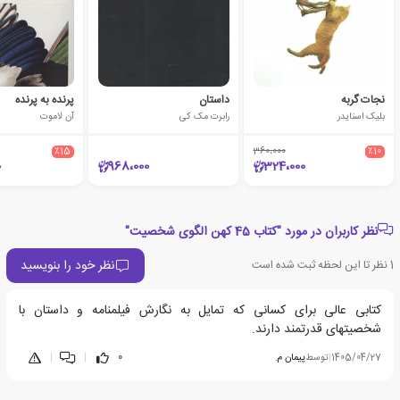
نجات گربه
داستان
پرنده به پرنده
بلیک اسنایدر
رابرت مک کی
آن لاموت
٪15
360،000
٪10
0
968،000
324،000
نظر کاربران در مورد "کتاب 45 کهن الگوی شخصیت"
نظر خود را بنویسید
1
نظر تا این لحظه ثبت شده است
کتابی عالی برای کسانی که تمایل به نگارش فیلمنامه و داستان با
شخصیتهای قدرتمند دارند.
1405/04/27
|
توسط
پیمان م.
0
|
|