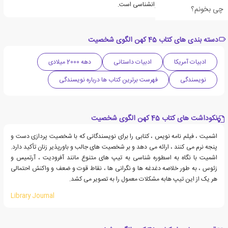
Marymount و دکترای روانشناسی است.
چی بخونم؟
دسته بندی های کتاب 45 کهن الگوی شخصیت
ادبیات آمریکا
ادبیات داستانی
دهه 2000 میلادی
نویسندگی
فهرست برترین کتاب ها درباره نویسندگی
نکوداشت های کتاب 45 کهن الگوی شخصیت
اشمیت ، فیلم نامه نویس ، کتابی را برای نویسندگانی که با شخصیت پردازی دست و
پنجه نرم می کنند ، ارائه می دهد و بر شخصیت های جالب و باورپذیر زنان تأکید دارد.
اشمیت با نگاه به اسطوره شناسی به تیپ های متنوع مانند آفرودیت ، آرتمیس و
زئوس ، به طور خلاصه دغدغه ها و نگرانی ها ، نقاط قوت و ضعف و واکنش احتمالی
هر یک از این تیپ هابه مشکلات معمول را به تصویر می کشد.
Library Journal