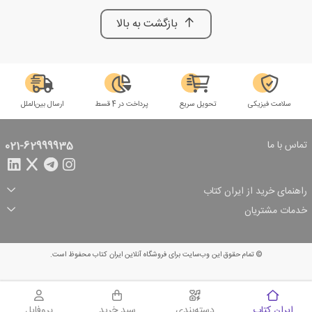
بازگشت به بالا
سلامت فیزیکی
تحویل سریع
پرداخت در 4 قسط
ارسال بین‌الملل
تماس با ما
021-62999935
راهنمای خرید از ایران کتاب
ثبت سفارش
شیوه پرداخت
خدمات مشتریان
تخفیف‌های خرید
شرایط ارسال سفارش
درباره ما
شرایط استفاده
حریم خصوصی
پیگیری سفارش
بازگرداندن سفارش
پرسش‌های متداول
© تمام حقوق این وب‌سایت برای فروشگاه آنلاین ایران کتاب محفوظ است.
سبد خرید
ایران کتاب
دسته‌بندی
سبد خرید
پروفایل