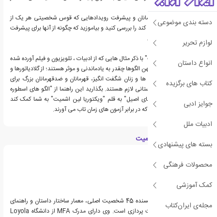
به فرد خود استفاده کنید.
• سفرهای افسانه ای قهرمانان و پیشرفت رویدادهایی که قوس شخصیتی هر یک از
دسته بندی موضوعی
کهن الگوها در آن رشد می کند را بررسی کنید و بیاموزید که چگونه از آنها برای پیشرفت
داستان خود استفاده کنید.
لوازم تحریر
"45 کهن الگوی شخصیت" با ذکر مثال هایی که از ادبیات ، تلویزیون و فیلم آورده شده
انواع داستان
، نشان می دهد که این کهن الگوها چقدر به یادماندنی و موثر هستند؛ از گلادیاتورها و
پادشاهان گرفته تا آمازون ها و زنان شگفت انگیز، قهرمانان و ضدقهرمانان بزرگ برای
کتاب های برگزیده
حیات بخشیدن به هر داستانی لازم هستند. بگذارید این راهنما از "الگو های اسطوره
ای برای خلق شخصیت های اصیل" به قلم "ویکتوریا لین اشمیت" به شما کمک کند
جوایز ادبی
شخصیت هایی را بسازید که در برابر آزمون های زمان تاب می آورند.
ادبیات ملل
درباره ویکتوریا لین اشمیت
بسته های پیشنهادی
محصولات فرهنگی
کمک آموزشی
ویکتوریا لین اشمیت نویسنده 45 شخصیت اصلی، معمار ساختار داستان و راهنمای
مجله‌ی ایران‌کتاب
نویسندگان برای شخصیت پردازی است. وی دارای مدرک MFA از دانشگاه Loyola