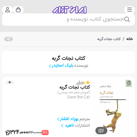
دسته‌بندی
ورود 
سبد خرید
جستجوی کتاب، نویسنده و...
خانه
/
کتاب نجات گربه
کتاب نجات گربه
نویسنده:
بلیک اسنایدر
5
از
1
رأی
کتاب نجات گربه
(آموزش فیلم نامه نویسی)
Save the Cat
مترجم:
بهزاد افشار
انتشارات:
ناهید
1
324،000
٪10
360،000