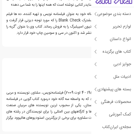
ها در اینجا است. بلیک اسنایدر کتابی نوشته است که همه اینها را به شما می دهد»
دسته بندی موضوعی
بلیک اسنایدر در کار 20 ساله خود به عنوان فیلمنامه نویس و تهیه کننده، ده ها فیلم
نامه از جمله نویسندگی مشترک Blank Check را که مورد توجه دیزنی قرار گرفت و
لوازم تحریر
خانواده هسته ای برای استیون اسپیلبرگ را به فروش رساند. کتاب وی با عنوان "گربه را
نجات بده! در مه 2005 منتشر شد و اکنون در سی و سومین چاپ خود قرار دارد.
انواع داستان
کتاب های برگزیده
درباره بلیک اسنایدر
جوایز ادبی
ادبیات ملل
بسته های پیشنهادی
بلیک اسنایدر (3 اکتبر 1957 - 4 اوت 2009) فیلمنامه‌نویس، مشاور، نویسنده و مربی
مستقر در لس آنجلس بود که به واسطه سه گانه خود درمورد کتاب گویی در فیلمنامه
محصولات فرهنگی
نویسی و ساختارهای داستان، یکی از محبوب ترین نویسنده های مربیان صنعت
فیلم شد. اسنایدر سمینارها و کارگاههای بین المللی را برای نویسندگان در رشته های
کمک آموزشی
مختلف و همچنین جلسات مشاوره برای برخی از بزرگترین استودیوهای هالیوود برگزار
کرد.
مجله‌ی ایران‌کتاب