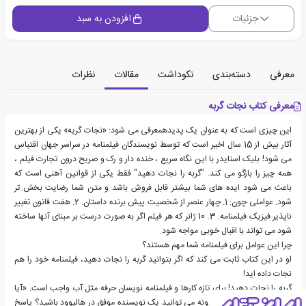
جزئیات
افزودن به سبد
معرفی
دسته‌بندی
نکوداشت
مقالات
نظرات
معرفی کتاب نجات گربه
این چیزی است که به عنوان یک پدیدهمعرفی می شود: «نجات گریه» یکی از بهترین
آثار بیش از 15 سال اخیر است که توسط نویسندگان فیلمنامه در سراسر جهان اقتباس
می شود! بلیک اسنایدر با این نگاه سریع ، خنده دار و رک و صریح درون تجارت فیلم ،
همه چیز را بازگو می کند. "گربه را نجات دهید" فقط یکی از قوانین آهنی است که
باعث می شود ایده های شما بیشتر قابل فروش باشد و متن شما رضایت بخش تر
شود. عواملی چون: 1. چهار عنصر از شخصیت پیش برنده داستان. 2. هفت قانون تغییر
ناپذیر فیزیک فیلمنامه. 3. 10 ژانر که هر فیلم اگر به صورت درست بر مبنای آنها ساخته
شود می تواند با اقبال خوبی مواجه شود.
چرا این عوامل برای فیلمنامه شما مهم هستند؟
او در این کتاب ثابت می کند که اگر بتوانید گربه را نجات دهید، فیلمنامه خود را هم
نجات داده اید!
گربه را نجات دهید! برای تازه کارها و فیلمنامه نویسان حرفه مثل آب واجب است. «آیا
می خواهید بدانید که چگونه می توانید یک نویسنده موفق در هالیوود باشید؟ پاسخ