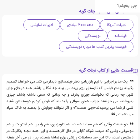
چی بخونم؟
دسته بندی های کتاب نجات گربه
ادبیات آمریکا
دهه 2000 میلادی
ادبیات نمایشی
فیلمنامه
نویسندگی
فهرست برترین کتاب ها درباره نویسندگی
قسمت هایی از کتاب نجات گربه
یک مدیر اجرایی با تیم بازاریابی دفتر فیلمسازی دیدار می کند. می خواهند تصمیم
بگیرند پوستر فیلمی که تابستان روی پرده می برند چه شکلی باشد. همه در جای جای
شهر، چه زمانی که بخواهند چیزی بخرند و چه زمانی که سعی داشته باشند چیزی
بفروشند، می خواهند جواب همان سوالی را بدانند که فرض کردیم دوستانتان شنبه
شبی از شما می پرسیدند:«چی هست؟» و اگر نتوانند جوابش را بدهند به خاک سیاه
می نشینند.
درحقیقت وقتی که هم سینما هست، هم تلویزیون، هم رادیو، هم اینترنت و هم
موسیقی، وقتی که سیصد شبکه کابلی در حال کار هستند و این همه مجله رنگارنگ در
دسترس است، با تا این حد مسابقات ورزشی برای تماشا هست، پس در طی آخر هفته