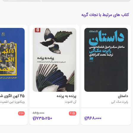
کتاب های مرتبط با نجات گربه
داستان
پرنده به پرنده
45 کهن الگوی شخصیت
رابرت مک کی
آن لاموت
ویکتوریا لین اشمیت
٪10
865،000
٪15
735،250
968،000