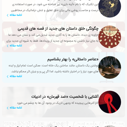
این تکنیک که با نام «آینه داری» نیز شناخته می شود، در صورت استفاده ی
درست و مناسب، روشی عالی برای خلق تعلیق و تنش دراماتیک در مخاطبین
ادامه مقاله
است.
چگونگی خلق داستان های جدید از قصه های قدیمی
«زاویه ی دید»، داستان ها را به آثاری جدید تبدیل می کند و نشان می دهد ما
به جای نیاز داشتن به مجموعه ای جدید از رویدادها، فقط به شیوه ای جدید برای
ادامه مقاله
نگاه کردن به آن ها نیاز داریم.
«عناصر داستانی» را بهتر بشناسیم
نوشتن یک داستان، مانند ساختن یک خانه است: ممکن است تمام ابزار و ایده
های مورد نیاز را در اختیار داشته باشید، اما اگر پِی و و بنیان اثر محکم نباشد،
ادامه مقاله
حتی زیباترین سازه ها نیز دوامی نخواهند داشت.
آشنایی با شخصیت «ضد قهرمان» در ادبیات
کاراکترهایی پیچیده که وجهی تاریک در وجود آن ها به چشم می خورد
ادامه مقاله