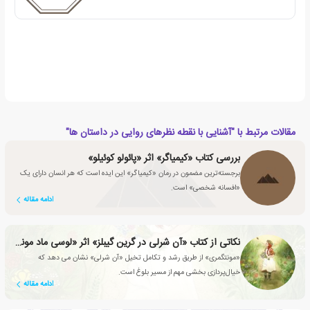
مقالات مرتبط با "آشنایی با نقطه نظرهای روایی در داستان ها"
بررسی کتاب «کیمیاگر» اثر «پائولو کوئیلو»
برجسته‌ترین مضمون در رمان «کیمیاگر» این ایده است که هر انسان دارای یک
«افسانه شخصی» است.
ادامه مقاله
نکاتی از کتاب «آن شرلی در گرین گیبلز» اثر «لوسی ماد مونتگمری»
«مونتگمری» از طریق رشد و تکامل تخیل «آن شرلی» نشان می دهد که
خیال‌پردازی بخشی مهم از مسیر بلوغ است.
ادامه مقاله