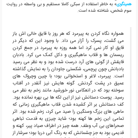
همینگوی
» به خاطر استفاده از سبکی کاملا مستقیم و بی واسطه در روایت
سوم شخص، شناخته شده است.
همواره نگاه کردن به پیرمرد که هر روز با قایق خالی اش باز
می گشت، پسرک را آزار می داد. با وجود این که دیگر در
قایق او کار نمی کرد اما همه روزه به پیرمرد در جمع کردن
ریسمان ها و قلاب ماهیگیری و دکل کمک می کرد. بادبان
قایقش از گونی های آرد درست شده بود و به نظر می رسید
بادبانش چون پرچمی، شکستی جاودان را به نمایش گذاشته
است. پیرمرد، لاغر و استخوانی بود؛ با چین وچروک های
عمیق در پشت گردنش. گونه هایش نیز آنقدر در آفتاب
سوخته بود که در انعکاس نور خورشید مانند زخم به نظر می
رسید. پوست دستانش نیز از این لکه ها بی بهره نمانده بود.
کف دستانش بر اثر کشیده شدن قلاب ماهیگیری زمانی که
ماهی های بزرگ وسنگین را صید می کرد، زخم شده بود. اثر
تمامی این زخم ها کهنه بود؛ شاید چیزی به قدمت تباهی
صحراهای بی آب وعلف. همه چیز در اطراف صیاد پیر، کهنه و
قدیمی بود به جز چشمانش که به رنگ آبی دریا بود؛ سرشار از