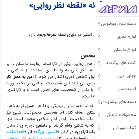
3 گونه «نقطه نظر روایی»
دسته بندی موضوعی
به شکل کلی، 3 گونه ی اصلی در دنیای نقطه نظرها وجود دارد:
لوازم تحریر
انواع داستان
نقطه نظر اول شخص
کتاب های برگزیده
در این گونه از دیدگاه های روایی، یکی از کاراکترها روایت داستان را بر
عهده دارد. این نکته به شکل کلی به واسطه ی استفاده از جملاتی با
جوایز ادبی
ساختارها و ضمیرهای اول شخص (من) آشکار می شود. («
من به محل کار
رفتم
.») مخاطبین احساس می کنند این شخصیت ارتباطی نزدیک با روند
ادبیات ملل
پیشروی داستان دارد، یا یکی از شخصیت های اصلی است و یا کاراکتری
نزدیک به پروتاگونیست است.
بسته های پیشنهادی
روایت اول شخص می تواند احساسی از نزدیکی و نگاهی عمیق تر به ذهن
شخصیت ها را به داستان اضافه کند، اما همچنین محدودیت هایی نیز
محصولات فرهنگی
دارد از جمله این که یک شخصیت راویِ اول شخص مجبور است تنها
اتفاقاتی را روایت کند که به شکلی واقع گرایانه و منطقی درباره ی داستان
کمک آموزشی
می داند. شخصیت «
نیک کاراوی
» در کتاب «
گتسبی بزرگ
» اثر «
اف اسکات
فیتزجرالد
»، و شخصیت «
اسماعیل
» در کتاب «
موبی دیک
» اثر «
هرمان