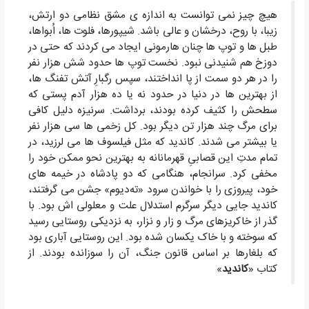
هیچ چیز نمى توانست به اندازه ى مشق نظامى دو ارتش،
زیبا، با روح، درخشان و عالى باشد. شیپورها، فلوت ها، اُبواها،
طبل ها و توپ ها چنان هارمونى ایجاد مى کردند که حتى در
دوزخ هم شنیدنى نبود. نخست توپ ها حدود شش هزار نفر
را در هر دو سمت از پا انداختند، سپس رگبارِ آتش تفنگ ها،
از بهترین ها در دنیا در حدود نه یا ده هزار آدم پستى که
سطحش را کثیف کرده بودند، برداشت. سرنیزه دلیل کافى
براى مرگ چند هزار تن دیگر بود. کل زخمى ها سى هزار نفر
یا بیشتر مى شدند. کاندید که مثل فیلسوف ها مى لرزید، در
تمام مدتِ این قصابىِ قهرمانانه به بهترین نحو ممکن خود را
مخفى کرد. سرانجام، هنگامى که دو پادشاه در خیمه هاى
خود، پیروزى را با خواندن سرود «ته‌دیوم» جشن مى گرفتند،
کاندید جایى دیگر سرگرم استدلال علت و معلولى اش بود. با
گذر از خاکریزهاى مرگ و زار و نزار، به نزدیکى روستایى رسید
که سوخته و با خاک یکسان شده بود. این روستایى آبارى بود
که بلغارها بر اساس قانون جنگ، آن را سوزانده بودند. از
کتاب «
کاندید
»