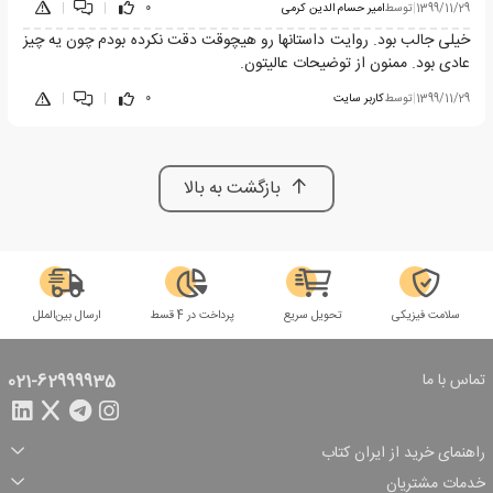
1399/11/29
|
توسط
امیر حسام الدین کرمی
0
|
|
خیلی جالب بود. روایت داستانها رو هیچوقت دقت نکرده بودم چون یه چیز
عادی بود. ممنون از توضیحات عالیتون.
1399/11/29
|
توسط
کاربر سایت
0
|
|
بازگشت به بالا
سلامت فیزیکی
تحویل سریع
پرداخت در 4 قسط
ارسال بین‌الملل
تماس با ما
021-62999935
راهنمای خرید از ایران کتاب
ثبت سفارش
شیوه پرداخت
خدمات مشتریان
تخفیف‌های خرید
شرایط ارسال سفارش