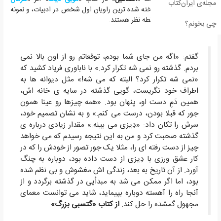
مجله‌ی ایران‌کتاب
ملویل
» دو مورد از شناخته شده ترین راویان اول شخص در ادبیات، و نمونه
هایی عالی برای این نقطه نظر هستند.
چی بخونم؟
گفتم: «اگه من جای شما بودم، توقعاتم رو از اون بالا نمی
بردم. گذشته رو نمی شه تکرار کرد.» با ناباوری فریاد کشید که
«نمی شه تکرار کرد؟ البته که می شه!» مثل دیوانه ها به
اطراف خود نگریست، گویی گذشته در سایه ی خانه اش،
همین دَمِ دست او، پنهان بود. «همه چیزها رو عینا همون
جور که قبلا بودن، درست می کنم.» و به نشان تصمیم خود،
سرش را تکان داد: «دِیزی می بینه.» مقدار زیادی درباره ی
گذشته صحبت کرد و من به این نتیجه رسیدم که می خواهد
چیز از دست رفته ای را، مثلا یک جور تصور از خودش را که در
کار عشق ورزی با دِیزی از دست داده بود، دوباره به چنگ
آورد. از آن تاریخ به بعد، زندگی اش مغشوش و بی نظم شده
بود، اما اگر ممکن می شد به مبدأیی در گذشته برگردد و از
آنجا راه را آهسته دوباره بپیماید، شاید می توانست معمای
مجهول گمشده را حل کند.
از کتاب «گتسبی بزرگ»