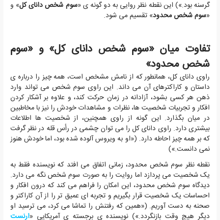
گرسنه بود.») این نقطه نظر روایی به دو گونه ی «
سوم شخص دانای کل
» و
«
سوم شخص محدود
» تقسیم می شود.
تفاوت میان «سوم شخص دانای کل» و «سوم
شخص محدود»
راوی دانای کل، همانطور که از نامش مشخص است، همه چیز را درباره ی
داستان و کاراکترهای آن می داند. این راوی سوم شخص می تواند وارد
ذهن هر کسی بشود، آزادانه در زمان حرکت کند، و علاوه بر آشکار کردن
افکار و تجربیات شخصیت ها، نظرات و مشاهدات خودش را نیز با مخاطبین
در میان بگذارد. این گونه از راوی همچنین، از شخصیت ها اطلاعات
بیشتری دارد. راوی دانای کل را می توان چشمی در رأس قله در نظر گرفت
که بر همه چیز احاطه دارد. («او به ویروس آلوده شده بود، اما خودش هنوز
نمی دانست.»)
نقطه نظر سوم شخص محدود، زمانی اتفاق می افتد که نویسنده فقط به
یک شخصیت می پردازد اما روایت را به صورت سوم شخص نگه می دارد.
دیدگاه سوم شخص محدود، این امکان را فراهم می کند که درون افکار و
احساسات یک شخصیت قرار بگیریم و تجربه ای عمیق تر را از آن کاراکتر و
صحنه به دست آوریم. («همین که رفتنش را تماشا می کرد، می ترسید او
دیگر هیچ وقت بازنگردد.») نویسنده ی برجسته ی آمریکایی «
ارنست