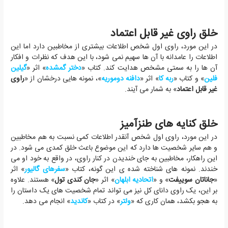
خلق راوی غیر قابل اعتماد
در این مورد، راوی اول شخص اطلاعات بیشتری از مخاطبین دارد اما این
اطلاعات را عامدانه با آن ها سهیم نمی شود، با این هدف که نظرات و افکار
آن ها را به سمتی مشخص هدایت کند. کتاب «
دختر گمشده
» اثر «
گیلین
فلین
» و کتاب «
ربه کا
» اثر «
دافنه دوموریه
»، نمونه هایی درخشان از «
راوی
غیر قابل اعتماد
» به شمار می آیند.
خلق کنایه های طنزآمیز
در این مورد، راوی اول شخص آنقدر اطلاعات کمی نسبت به هم مخاطبین
و هم سایر شخصیت ها دارد که این موضوع باعث خلق کمدی می شود. در
این راهکار، مخاطبین به جای خندیدن در کنار راوی، در واقع به خود او می
خندند. نمونه های شناخته شده ی این گونه، کتاب «
سفرهای گالیور
» اثر
«
جاناتان سوییفت
» و «
اتحادیه ابلهان
» اثر «
جان کندی تول
» هستند. علاوه
بر این، یک راوی دانای کل نیز می تواند تمام شخصیت های یک داستان را
به هجو بکشد، همان کاری که «
ولتر
» در کتاب «
کاندید
» انجام می دهد.