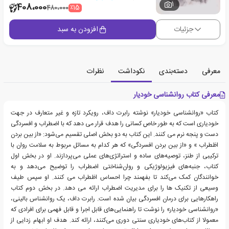
1
408،000
٪15
480،000
جزئیات
افزودن به سبد
معرفی
دسته‌بندی
نکوداشت
نظرات
معرفی کتاب روانشناسی خودیار
کتاب «روانشناسی خودیار» نوشته رابرت داف، رویکرد تازه و غیر متعارف در جهت
خودیاری است که به طور خاص کسانی را هدف قرار می دهد که با اضطراب و افسردگی
دست و پنجه نرم می کنند. این کتاب به دو بخش اصلی تقسیم می‌شود: «از بین بردن
اظطراب » و «از بین بردن افسردگی» که هر کدام به مسائل مربوط به سلامت روان با
ترکیبی از طنز، توصیه‌های ساده و استراتژی‌های عملی می‌پردازند. او در بخش اول
کتاب، جنبه‌های فیزیولوژیکی و روان‌شناختی اضطراب را توضیح می‌دهد و به
خوانندگان کمک می‌کند تا بفهمند چرا احساس اظطراب می کنند. او سپس طیف
وسیعی از تکنیک ها را برای مدیریت اضطراب ارائه می دهد. در بخش دوم کتاب
راهکارهایی برای درمان افسردگی بیان شده است. رابرت داف، یک روانشناس بالینی،
«روانشناسی خودیار» را نوشت تا راهنمایی‌های قابل اجرا و قابل فهمی برای افرادی که
معمولا از کتاب‌های خودیاری سنتی دوری می‌کنند، ارائه کند. هدف او ابهام زدایی از