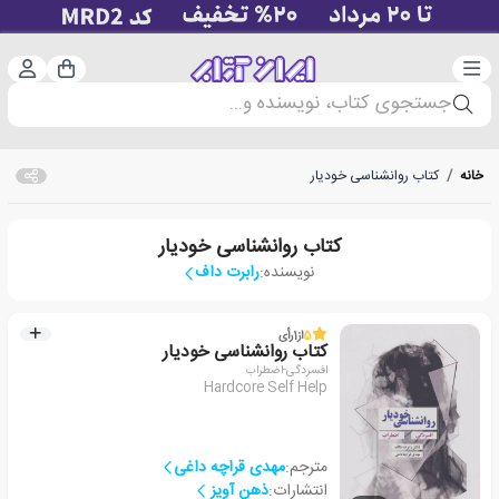
دسته‌بندی
ورود 
سبد خرید
جستجوی کتاب، نویسنده و...
خانه
/
کتاب روانشناسی خودیار
کتاب روانشناسی خودیار
نویسنده:
رابرت داف
5
از
1
رأی
کتاب روانشناسی خودیار
افسردگی-اضطراب
Hardcore Self Help
مترجم:
مهدی قراچه داغی
انتشارات:
ذهن آویز