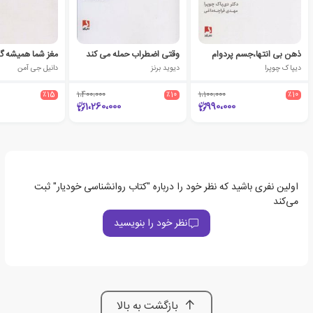
ذهن بی انتها،جسم پردوام
وقتی اضطراب حمله می کند
مغز شما همیشه 
دیپاک چوپرا
دیوید برنز
دانیل جی آمن
٪15
1،400،000
٪10
1،100،000
٪10
1،260،000
990،000
اولین نفری باشید که نظر خود را درباره "کتاب روانشناسی خودیار" ثبت
می‌کند
نظر خود را بنویسید
بازگشت به بالا