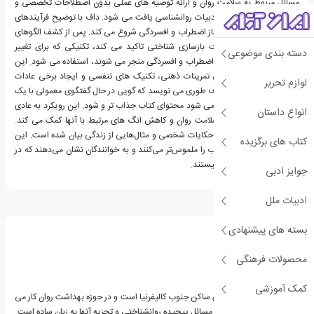
مسائل مربوط به سلامت روان و ارائه توصیه های عملی بدون اصطلاحات تخصصی و
رسمی است که اغلب در ادبیات روانشناسی یافت می شود. داف با توضیح فرآیندهای
شناختی و رفتاری زمینه ساز اضطراب و افسردگی شروع می کند. پس از کشف الگوهای
مخرب منفی او بر اهمیت بازسازی شناختی تاکید می کند، تکنیکی که برای تغییر
دسته بندی موضوعی
الگوهای تفکر منفی که به اضطراب و افسردگی منجر می شوند، استفاده می شود. این
بازسازی شناختی از طریق تمرینات ذهنی، تکنیک های تنفسی و ایجاد برخی عادات
لوازم تحریر
رفتاری انجام می شود. داف طوری می نویسد که گویی در حال گفتگوی معمولی با یک
دوست هستید، که باعث می شود محتوای کتاب جذاب تر و شود. این رویکرد به عادی
انواع داستان
سازی مسائل مربوط به سلامت روان و کاهش انگ های مرتبط با آنها کمک می کند.
همچنین در سرتاسر کتاب حکایات شخصی و مثال‌هایی از زندگی بیان شده است. این
کتاب های برگزیده
داستان‌ها تکنیک های کتاب را ملموس‌تر می‌کنند و به خوانندگان نشان می‌دهند که در
مبارزه با بیماری خود تنها نیستند.
جوایز ادبی
ادبیات ملل
درباره رابرت داف
بسته های پیشنهادی
محصولات فرهنگی
کمک آموزشی
دکتر رابرت داف روانشناس ساکن جنوب کالیفرنیا است و در حوزه بهداشت روان کار می
کند. تخصص او پیدا کردن مسائل پیچیده روانشناختی و تجزیه آنها به زبان ساده است.