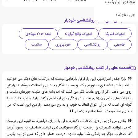
مجله‌ی ایران‌کتاب
چی بخونم؟
دسته بندی های کتاب روانشناسی خودیار
ادبیات آمریکا
ادبیات واقع گرایانه
دهه 2010 میلادی
فلسفی
روانشناسی
خودپروری
سلامت
قسمت هایی از کتاب روانشناسی خودیار
راز؟ چقدر اسرارآمیز، این راز از آن رازهایی نیست که در کتاب های دیگر می خوانید
و افکار شاد به ذهنتان خطور می کند و بعد به شکلی جادویی اتفاقات خوشایند برایتان
روی می دهد. اگر از روی عادت فکر می کنید که اندیشه های مثبت چیزهای مثبت و
اندیشه های منفی چیزهای منفی در زندگی تان ایجاد می کند، باید بدانید که دنیا به
گونه ای است که در آن انواع اتفاقات خوب و بد رخ می دهد. راز من این است که من
تاکنون صد درصد با شما صادق نبوده ام.
وقتی می گویم بر فرق اضطراب بکوبید و آن را از پای درآورید منظورم این نیست
که می توانید اضطراب را از صحنه روزگار محوکنید. نمی توانید شرایطی به وجود آورید
که اضطراب دیگر به زندگی شما وارد نشود. درست همان طور که نمی توانید رئیس