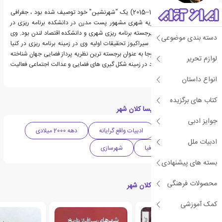
ادوارد ویلیام سوجا (1940–2015) یک "شهرنشین" خود توصیف شده بود ، جغرافی
دان سیاسی و مدرن نظریه شهری مشهور پست مدرن در دانشکده برنامه ریزی در
UCLA ، جایی که استاد برجسته برنامه ریزی شهری و دانشکده اقتصاد لندن بود. وی
دسته بندی موضوعی
دکترای خود را از دانشگاه سیراکیوز تحقیقات اولیه وی در زمینه برنامه ریزی در کنیا
متمرکز بود، داشت، اما سوجا به عنوان برجسته ترین نظریه پرداز فضایی جهان شناخته
لوازم تحریر
شد که در کارنامه کاری خود در زمینه شکل گیری های فضایی و عدالت اجتماعی فعالیت
می کرد.
انواع داستان
کتاب های برگزیده
دسته بندی های کتاب پسا کلان شهر
جوایز ادبی
ادبیات انگلیس
ادبیات واقع گرایانه
دهه 2000 میلادی
ادبیات ملل
فلسفی
جغرافیا
شهرسازی
بسته های پیشنهادی
محصولات فرهنگی
کتاب های مرتبط با پسا کلان شهر
کمک آموزشی