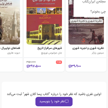
مجله‌ی ایران‌کتاب
چی بخونم؟
نظریه شهری و تجربه شهری
شهرهای سرافراز تاریخ
فضاهای نولیبرال 
سیمون پارکر
جان جولیوس نورویچ
دیوید هاروی
350،000
٪15
297،500
39،900
اولین نفری باشید که نظر خود را درباره "کتاب پسا کلان شهر" ثبت می‌کند
نظر خود را بنویسید