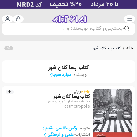
دسته‌بندی
ورود 
سبد خرید
جستجوی کتاب، نویسنده و...
خانه
/
کتاب پسا کلان شهر
کتاب پسا کلان شهر
نویسنده:
ادوارد سوجا
3.6
از
1
رأی
کتاب پسا کلان شهر
مطالعات منطقه ای شهرها و مناطق
Postmetropolis
مترجم:
نرگس خالصی مقدم
انتشارات:
علمی و فرهنگی