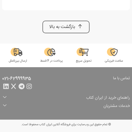
بازگشت به بالا
سلامت فیزیکی
تحویل سریع
پرداخت در 4 قسط
ارسال بین‌الملل
تماس با ما
021-62999935
راهنمای خرید از ایران کتاب
ثبت سفارش
شیوه پرداخت
خدمات مشتریان
تخفیف‌های خرید
شرایط ارسال سفارش
درباره ما
شرایط استفاده
حریم خصوصی
پیگیری سفارش
بازگرداندن سفارش
پرسش‌های متداول
© تمام حقوق این وب‌سایت برای فروشگاه آنلاین ایران کتاب محفوظ است.