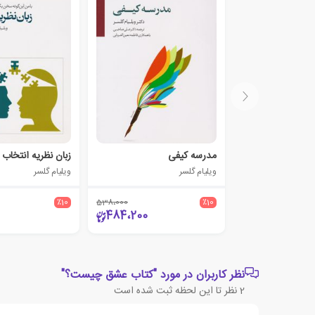
مدرسه کیفی
زبان نظریه انتخاب
ویلیام گلسر
ویلیام گلسر
٪10
538،000
٪10
484،200
نظر کاربران در مورد "کتاب عشق چیست؟"
2
نظر تا این لحظه ثبت شده است