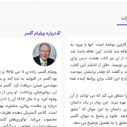
ات
درباره ویلیام گلسر
لین نوشته است. انها با ورود به
قه مند شدند. این علاقه باعث شد
 از ان نیز کتاب هشت درس برای
ی نویسد: «قبل از انتشار این کتاب،
ند و گفتند که چقدر برایشان سودمند
رم این کتاب برای روابط آینده شما
مهندسی شیمی دریافت کرد. گلسر سپ
آن، روانپزشکی پرداخت. او پس ا
 منتقل می کند که می توانند از آن
وجود آورد و تا
ره ببرند. این پیام در یک داستان
درباره ی سلامت روانی، مشاوره، ب
 این داستان به این سوال که "عشق
است. گلاسر گسترش دهنده نظریات دب
د. علاوه بر پاسخ به سوال، گلسر
محسوب می‌شد. نوآوری‌های گلس
 عشق را به تفصیل توضیح می دهد.
مسئولیت‌پذیری شخصی و دگرگونی 