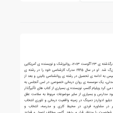
ویلیام گلسر، زاده ی 11 می 1925 و درگذشته ی 23 آگوست 2013، روانپزشک و نویسنده ی آمریکایی
بود.گلسر در کلیولند به دنیا آمد و بزرگ شد. او در سال 1945 مدرک کارشناسی خود را در رشته ی
س به ادامه ی تحصیل در رشته ی روانشناسی بالینی و بعد از
ز مدتی، یک موسسه ی روان درمانی خصوصی در لس آنجلس به
 سال 1986 آن را اداره می کرد.ویلیام گلسر، نویسنده ی بسیاری از کتاب های تأثیرگذار
هبود مدارس و بسیاری از سایر موضوعات مربوط به سلامت عقل
لیو ادواردز دمینگ در زمینه واقعیت درمانی و تئوری انتخاب
ر در مشاوره فردی در محیط کاری و مدرسه، انتخاب و
شخصیت را مدنظر قرار می‌دهد. گلسر مخالف اصول و قواعد