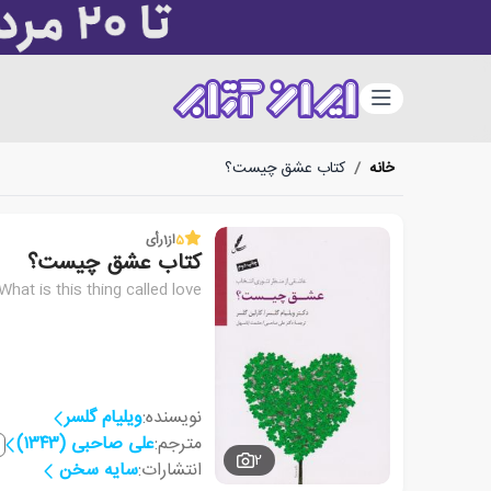
دسته‌بندی
خانه
/
کتاب عشق چیست؟
5
از
1
رأی
کتاب عشق چیست؟
What is this thing called love
نویسنده:
ویلیام گلسر
مترجم:
علی صاحبی (۱۳۴۳)
2
انتشارات:
سایه سخن