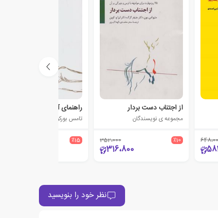
از اجتناب دست بردار
راهنمای آموزش آرام سازی رو
مجموعه ی نویسندگان
تامس بورکووک
394،000
٪15
352،000
٪10
648،0
334،900
316،800
58
نظر خود را بنویسید