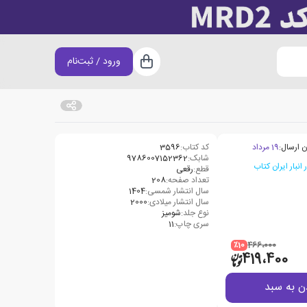
ورود / ثبت‌نام
سبد خرید
ن ارسال:
19 مرداد
کد کتاب:
3596
شابک:
9786007152362
قطع:
رقعی
تعداد صفحه:
208
سال انتشار شمسی:
1404
سال انتشار میلادی:
2000
نوع جلد:
شومیز
سری چاپ:
11
٪10
466،000
419،400
ن به سبد