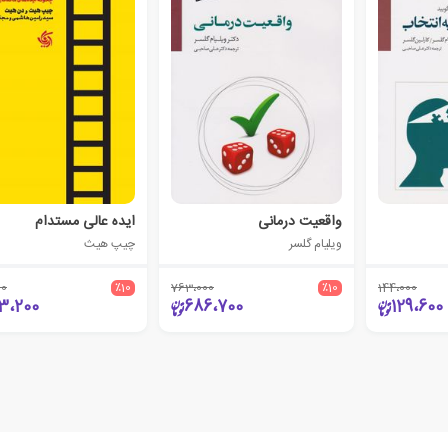
واقعیت درمانی
ایده عالی مستدام
ویلیام گلسر
چیپ هیث
00
٪10
763،000
٪10
144،000
3،200
686،700
129،600