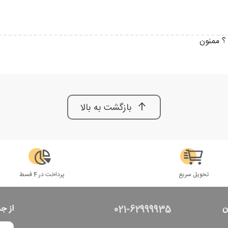
؟ ممنون
بازگشت به بالا
تحویل سریع
پرداخت در 4 قسط
ن
از ج
021-62999935