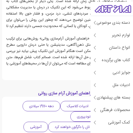
پیشرفت مراجعان در طول زمان ارائه شده است. یکی دیگر از بخش‌های کتاب به
کاربردهای بالینی PRT مربوط می‌شود که این تکنیک در درمان یا مدیریت مشکلاتی
مثل اضطراب، بی‌خوابی، سردردهای تنشی، درد مزمن، و فشار خون بالا استفاده
می‌شود. نویسندگان همچنین توضیح می‌دهند که چطور این روش را می‌توان برای
دسته بندی موضوعی
افراد مختلف مثلا سالمندان، کودکان یا کسانی که محدودیت جسمی دارند تنظیم کرد تا
قابل استفاده باشد.
لوازم تحریر
در پایان نویسندگان کتاب «راهنمای آموزش آرام‎‌سازی روانی» روش‌هایی برای ترکیب
PRT با شیوه‌های دیگر مثل ذهن‌آگاهی، مدیتیشن یا حتی درمان دارویی مطرح
انواع داستان
می‌کنند. چالش‌هایی که ممکن است هنگام آموزش این تکنیک پیش بیاید نیز بررسی
شده و پیشنهادهایی برای حل آن‌ها ارائه شده است. ضمائم کتاب شامل فرم‌ها، متن
کتاب های برگزیده
تمرین‌ها، و منابع بیشتر برای مطالعه است که می‌توان از آن‌ها در محیط‌های آموزشی یا
درمانی استفاده کرد.
جوایز ادبی
ادبیات ملل
دسته بندی های کتاب راهنمای آموزش آرام سازی روانی
بسته های پیشنهادی
ادبیات آمریکا
ادبیات کلاسیک
دهه 1970 میلادی
محصولات فرهنگی
روانشناسی
خودپروری
کمک آموزشی
کتاب هایی که زندگی تان را دگرگون خواهند کرد
آموزشی