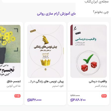
مجله‌ی ایران‌کتاب
چی بخونم؟
کتاب های مرتبط با راهنمای آموزش آرام سازی روانی
واقعیت درمانی
پیش نویس های زندگی در تحلیل رفتار متقابل
تجسم خلاق
ویلیام گلسر
کلود استینر
شاکتی گواین
٪15
763،000
٪10
542،000
686،700