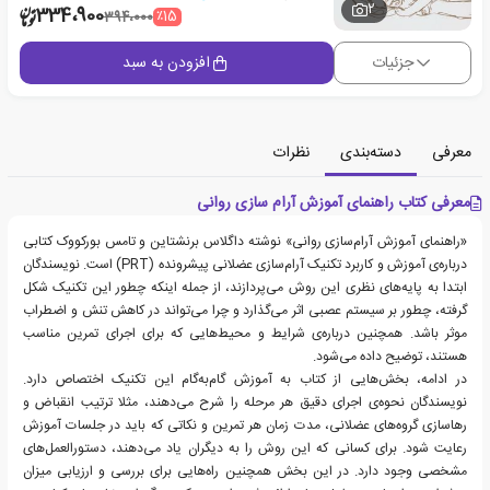
2
334،900
٪15
394،000
جزئیات
افزودن به سبد
معرفی
دسته‌بندی
نظرات
معرفی کتاب راهنمای آموزش آرام سازی روانی
«راهنمای آموزش آرام‎‌سازی روانی» نوشته داگلاس برنشتاین و تامس بورکووک کتابی
درباره‌ی آموزش و کاربرد تکنیک آرام‌سازی عضلانی پیشرونده (PRT) است. نویسندگان
ابتدا به پایه‌های نظری این روش می‌پردازند، از جمله اینکه چطور این تکنیک شکل
گرفته، چطور بر سیستم عصبی اثر می‌گذارد و چرا می‌تواند در کاهش تنش و اضطراب
موثر باشد. همچنین درباره‌ی شرایط و محیط‌هایی که برای اجرای تمرین مناسب
هستند، توضیح داده می‌شود.
در ادامه، بخش‌هایی از کتاب به آموزش گام‌به‌گام این تکنیک اختصاص دارد.
نویسندگان نحوه‌ی اجرای دقیق هر مرحله را شرح می‌دهند، مثلا ترتیب انقباض و
رهاسازی گروه‌های عضلانی، مدت زمان هر تمرین و نکاتی که باید در جلسات آموزش
رعایت شود. برای کسانی که این روش را به دیگران یاد می‌دهند، دستورالعمل‌های
مشخصی وجود دارد. در این بخش همچنین راه‌هایی برای بررسی و ارزیابی میزان