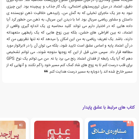
متریک» سطح وفاداری را در میان مظنونین متنوع تروریست محاسبه کند. اندازه گیری
دقیق، اعتماد در میان تروریستهای احتمالی، یک کار جذاب و پیچیده بود. این چیزی
نبود به جز یک ماجرای تخیلی که به گمان من، زاییدهی خلاقیت ذهن نویسنده ی
داستان و مشاور ریاضی سریال بود. اما با دیدن این سریال، به ذهن من خطور کرد آیا
داده هایی که در اختیار دارم می تواند کلید محاسبه ی یک اندازه گیری واقعی از
اعتماد، نه بین افراطی های خشن، بلکه بین زوج هایی که یک رابطهی متعهدانه
دارند، باشد. یک تعریف ریاضی به من این امکان را میدهد که نه تنها نظریهی من که
در آن اعتماد پایه و اساس عشق است تایید شود، بلکه می توان آن را در لابراتوار مورد
مطالعه قرار داد. سپس حتی قبل از این که زوجها متوجه شوند، می توانم تشخیص
دهم که آیا یک رابطه از فقدان اعتماد رنج می برد یا نه. من می توانم یک نوع GPS
برای قلب درست کنم تا به زوج های شاد کمک کنم مسیر خود را گم نکنند و آنهایی که از
مسیر خارج شده اند را دوباره به مسیر درست هدایت کنم.
کتاب های مرتبط با عشق پایدار