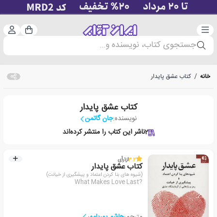
دسته‌بندی
ورود 
سبد خرید
جستجوی کتاب، نویسنده و...
خانه
/
کتاب عشق پایدار
کتاب عشق پایدار
نویسنده:
جان گاتمن
2
ناشر این کتاب را منتشر کرده‌اند
3.2
از
1
رأی
کتاب عشق پایدار
(شیوه های بنا کردن اعتماد و پیشگیری از خیانت)
What Makes Love Last?
مترجم:
هاشم پوریامهر