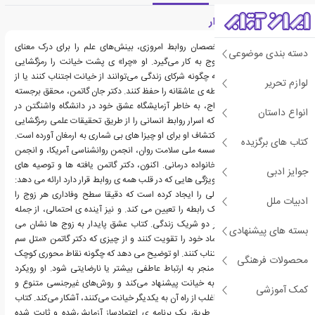
معرفی کتاب عشق پایدار
یکی از برجسته‌ترین متخصصان روابط امروزی، بینش‌های علم را برای درک معنای
دسته بندی موضوعی
واقعی اعتماد بین یک زوج به کار می‌گیرد. او «چرا» ی پشت خیانت را رمزگشایی
می‌کند و نشان می‌دهد که چگونه شرکای زندگی می‌توانند از خیانت اجتناب کنند یا از
لوازم تحریر
آن خلاص شوند و یک رابطه ی عاشقانه را حفظ کنند. دکتر جان گاتمن، محقق برجسته
ی کشور در زمینه ی ازدواج، به خاطر آزمایشگاه عشق خود در دانشگاه واشنگتن در
انواع داستان
سیاتل شهرت دارد، جایی که اسرار روابط انسانی را از طریق تحقیقات علمی رمزگشایی
می کند. سی و پنج سال اکتشاف او برای او چیزا های بی شماری به ارمغان آورده است.
کتاب های برگزیده
جوایز عمده، از جمله از موسسه ملی سلامت روان، انجمن روانشناسی آمریکا، و انجمن
آمریکایی برای ازدواج و خانواده درمانی. اکنون، دکتر گاتمن یافته ها و توصیه های
جوایز ادبی
شگفت انگیزی را در مورد ویژگی هایی که در قلب همه ی روابط قرار دارد ارائه می دهد:
اعتماد . دکتر گاتمن فرمولی را ایجاد کرده است که دقیقا سطح وفاداری هر زوج را
ادبیات ملل
محاسبه می کند. نتایج یک رابطه را تعیین می کند. و نیز آینده ی احتمالی، از جمله
احتمال گمراهی یک یا هر دو شریک زندگی. کتاب عشق پایدار به زوج ها نشان می
بسته های پیشنهادی
دهد که چگونه سطح اعتماد خود را تقویت کنند و از چیزی که دکتر گاتمن «متل سم
برای عاشقان» می نامد اجتناب کنند. او توضیح می دهد که چگونه نقاط محوری کوچک
محصولات فرهنگی
بین یک زوج، می تواند منجر به ارتباط عاطفی بیشتر یا نارضایتی شود. او رویکرد
جدیدی را برای رسیدگی به خیانت پیشنهاد می‌کند و روش‌های غیرجنسی متنوع و
کمک آموزشی
غیرمنتظره‌ای را که زوج‌ها اغلب از راه آن به یکدیگر خیانت می‌کنند، آشکار می‌کند. کتاب
عشق پایدار، زوج‌ها را از طریق یک برنامه ی اعتمادساز آزمایش‌شده و ثابت شده