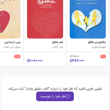
مشاوره ی طلاق
علم عشق
پس از جدایی
شهربانو قهاری
جان گاتمن
سوزان جی الیوت
٪15
730،000
٪10
1،080،000
657،000
اولین نفری باشید که نظر خود را درباره "کتاب عشق پایدار" ثبت می‌کند
نظر خود را بنویسید