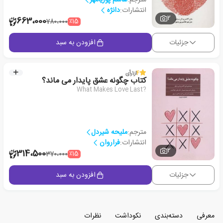
انتشارات:
دانژه
2
663،000
٪15
780،000
جزئیات
افزودن به سبد
4
از
1
رأی
کتاب چگونه عشق پایدار می ماند؟
What Makes Love Last?
مترجم:
ملیحه شیردل
انتشارات:
فراروان
2
314،500
٪15
370،000
جزئیات
افزودن به سبد
معرفی
دسته‌بندی
نکوداشت
نظرات