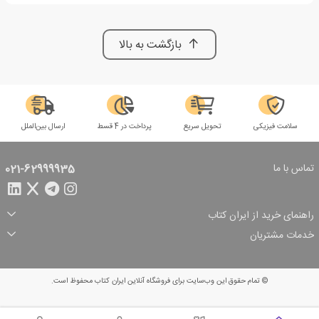
بازگشت به بالا
سلامت فیزیکی
تحویل سریع
پرداخت در 4 قسط
ارسال بین‌الملل
تماس با ما
021-62999935
راهنمای خرید از ایران کتاب
ثبت سفارش
شیوه پرداخت
خدمات مشتریان
تخفیف‌های خرید
شرایط ارسال سفارش
درباره ما
شرایط استفاده
حریم خصوصی
پیگیری سفارش
بازگرداندن سفارش
پرسش‌های متداول
© تمام حقوق این وب‌سایت برای فروشگاه آنلاین ایران کتاب محفوظ است.
سبد خرید