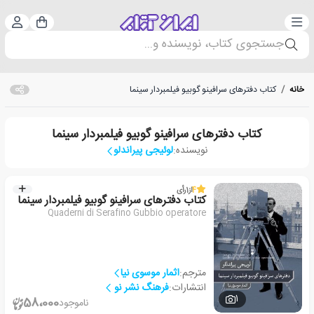
دسته‌بندی
ورود 
سبد خرید
جستجوی کتاب، نویسنده و...
خانه
/
کتاب دفترهای سرافینو گوبیو فیلمبردار سینما
کتاب دفترهای سرافینو گوبیو فیلمبردار سینما
نویسنده:
لوئیجی پیراندلو
4
از
1
رأی
کتاب دفترهای سرافینو گوبیو فیلمبردار سینما
Quaderni di Serafino Gubbio operatore
مترجم:
اثمار موسوی نیا
انتشارات:
فرهنگ نشر نو
1
58،000
ناموجود