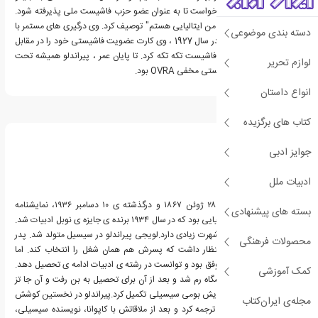
موسولینی نوشت و از او خواست تا به عنوان عضو حزب فاشیست ملی پذیرفته شود.
او خود را "فاشیست چون من ایتالیایی هستم" توصیف کرد. وی درگیری های مستمر با
دسته بندی موضوعی
رهبران فاشیست داشت. در سال 1927 ، وی کارت عضویت فاشیستی خود را در مقابل
دبیرکل وحشت زده حزب فاشیست تکه تکه کرد. تا پایان عمر ، پیراندلو همیشه تحت
لوازم تحریر
نظارت شدید پلیس فاشیستی مخفی OVRA بود.
انواع داستان
درباره لوئیجی پیراندلو
کتاب های برگزیده
جوایز ادبی
ادبیات ملل
لویجی پیراندلو، زاده ی ۲۸ ژوئن ۱۸۶۷ و درگذشته ی ۱۰ دسامبر ۱۹۳۶، نمایشنامه
بسته های پیشنهادی
نویس و رمان نویس ایتالیایی بود که در سال ۱۹۳۴ برنده ی جایزه ی نوبل ادبیات شد.
داستان های کوتاه او نیز شهرت زیادی دارد.لویجی پیراندلو در سیسیل متولد شد. پدر
محصولات فرهنگی
او بازرگان گوگرد بود و انتظار داشت که پسرش هم همان شغل را انتخاب کند. اما
لوییجی در تحصیلاتش موفق بود و توانست در رشته ی ادبیات ادامه ی تحصیل دهد.
کمک آموزشی
او در سال ۱۸۸۷ وارد دانشگاه رم شد و بعد از آن برای تحصیل به بن رفت و آن جا تز
دکترای خود را درباره ی گویش بومی سیسیلی تکمیل کرد.پیراندلو در نخستین کوشش
مجله‌ی ایران‌کتاب
خلاقش مراثی رم گوته را ترجمه کرد و بعد از ملاقاتش با کاپوانا، نویسنده سیسیلی،