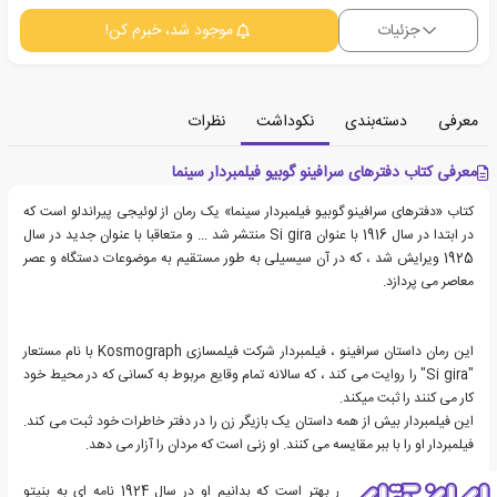
جزئیات
موجود شد، خبرم کن!
معرفی
دسته‌بندی
نکوداشت
نظرات
معرفی کتاب دفترهای سرافینو گوبیو فیلمبردار سینما
کتاب «دفترهای سرافینو گوبیو فیلمبردار سینما» یک رمان از لوئیجی پیراندلو است که
در ابتدا در سال 1916 با عنوان Si gira منتشر شد ... و متعاقبا با عنوان جدید در سال
1925 ویرایش شد ، که در آن سیسیلی به طور مستقیم به موضوعات دستگاه و عصر
معاصر می پردازد.
این رمان داستان سرافینو ، فیلمبردار شرکت فیلمسازی Kosmograph با نام مستعار
"Si gira" را روایت می کند ، که سالانه تمام وقایع مربوط به کسانی که در محیط خود
کار می کنند را ثبت میکند.
این فیلمبردار بیش از همه داستان یک بازیگر زن را در دفتر خاطرات خود ثبت می کند.
فیلمبردار او را با ببر مقایسه می کنند. او زنی است که مردان را آزار می دهد.
راجع به نویسنده این اثر بهتر است که بدانیم او در سال 1924 نامه ای به بنیتو