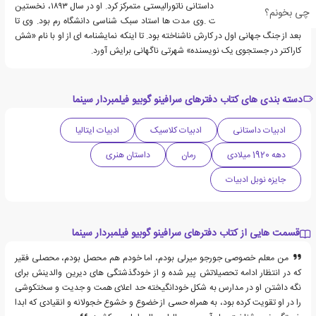
همه توجهش را بر ادبیات داستانی ناتورالیستی متمرکز کرد. او در سال ۱۸۹۳، نخستین
چی بخونم؟
رمان خود، مطرود را نوشت .وی مدت ها استاد سبک شناسی دانشگاه رم بود. وی تا
بعد از جنگ جهانی اول در کارش ناشناخته بود. تا اینکه نمایشنامه ای از او با نام «شش
کاراکتر در جستجوی یک نویسنده» شهرتی ناگهانی برایش آورد.
دسته بندی های کتاب دفترهای سرافینو گوبیو فیلمبردار سینما
ادبیات داستانی
ادبیات کلاسیک
ادبیات ایتالیا
دهه 1920 میلادی
رمان
داستان هنری
جایزه نوبل ادبیات
قسمت هایی از کتاب دفترهای سرافینو گوبیو فیلمبردار سینما
من معلم خصوصی جورجو میرلی بودم، اما خودم هم محصل بودم، محصلی فقیر
که در انتظار ادامه تحصیلاتش پیر شده و از خودگذشتگی های دیرین والدینش برای
نگه داشتن او در مدارس به شکل خودانگیخته حد اعلای همت و جدیت و سختکوشی
را در او تقویت کرده بود، به همراه حسی از خضوع و خشوع خجولانه و انقیادی که ابدا