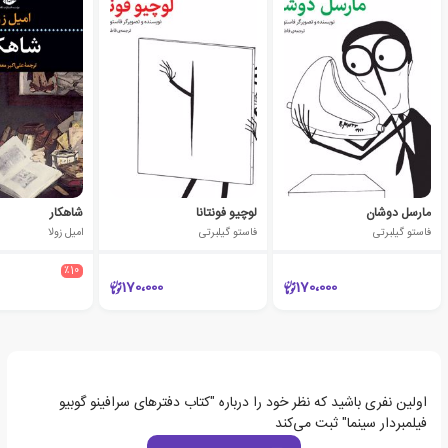
مارسل دوشان
لوچیو فونتانا
شاهکار
فاستو گیلبرتی
فاستو گیلبرتی
امیل زولا
٪10
170،000
170،000
اولین نفری باشید که نظر خود را درباره "کتاب دفترهای سرافینو گوبیو
فیلمبردار سینما" ثبت می‌کند