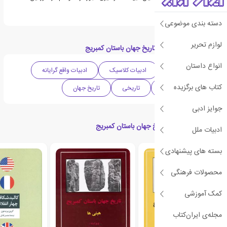
انگیز فراعنه گذاشتند.
دسته بندی موضوعی
لوازم تحریر
دسته بندی های کتاب تاریخ جهان باستان کمبریج
انواع داستان
ادبیات انگلیس
ادبیات کلاسیک
ادبیات واقع گرایانه
کتاب های برگزیده
دهه 1930 میلادی
تاریخی
تاریخ جهان
جوایز ادبی
کتاب های مرتبط با تاریخ جهان باستان کمبریج
ادبیات ملل
بسته های پیشنهادی
محصولات فرهنگی
کمک آموزشی
مجله‌ی ایران‌کتاب