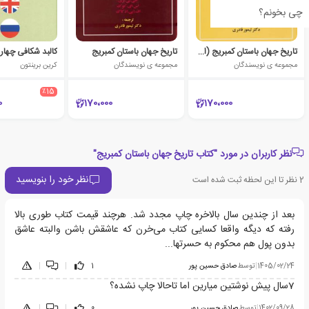
چی بخونم؟
تاریخ جهان باستان کمبریج (امپراتوری آشور)
تاریخ جهان باستان کمبریج
کالبد شکافی چهار 
مجموعه ی نویسندگان
مجموعه ی نویسندگان
کرین برینتون
٪15
0
170،000
170،000
نظر کاربران در مورد "کتاب تاریخ جهان باستان کمبریج"
نظر خود را بنویسید
2
نظر تا این لحظه ثبت شده است
بعد از چندین سال بالاخره چاپ مجدد شد. هرچند قیمت کتاب طوری بالا
رفته که دیگه واقعا کسایی کتاب می‌خرن که عاشقش باشن والبته عاشق
بدون پول هم محکوم به حسرتها...
1405/02/24
|
توسط
صادق حسین پور
1
|
|
7سال پیش نوشتین میارین اما تاحالا چاپ نشده؟
1402/09/28
|
توسط
صادق حسین پور
0
|
|