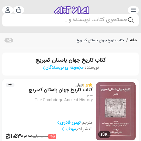
دسته‌بندی
ورود 
سبد خرید
جستجوی کتاب، نویسنده و...
خانه
/
کتاب تاریخ جهان باستان کمبریج
کتاب تاریخ جهان باستان کمبریج
نویسنده:
مجموعه ی نویسندگان
4.5
از
2
رأی
کتاب تاریخ جهان باستان کمبریج
مصر
The Cambridge Ancient History
مترجم:
تیمور قادری
انتشارات:
مهتاب
1
1،530،000
٪15
1،800،000