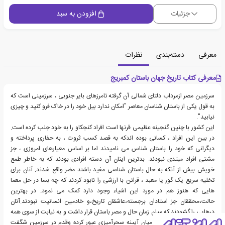
جزئیات
افزودن به سبد
معرفی
دسته‌بندی
نظرات
معرفی کتاب تاریخ جهان باستان کمبریج
سرزمین مصر ازمرداب دلتای شمالی آن گرفته تامرزهای بایر جنوبی ، سرزمینی است که
به قول یکی از باستان شناسان معاصر "امکان ندارد بیل خود را در خاک فرو کنید و چیزی
نیابید".
این کشور با چنین گنجینه عظیمی قرنها است افراد کنجکاو را به خود جلب کرده است.
در بین این افراد ، کسانی بوده اندکه به قصد کسب ثروت ، به حفاری پرداخته و
دیگرانی که خود را باستان شناس می نامیدند اما بر اساس معیارهای امروزی ، جز
مشتی افراد مبتدی نبودند. بدترین اینان آن دسته افرادی بودند که به خاطر طمع
خویش بیش از آنکه به حال باستان شناسی مفید باشند مضر واقع شدند. آنان برای
تخلیه سریع یک گور یا معبد ، قرائن با ارزشی را نابود کردند که چه بسا در حل معما
هایی که هنوز هم در مورد این اشیاء وجود دارد کمک می نمود. در بهترین
حالت،محققان جز استادان برجسته،عاشقان تاریخ،و خادمین انسانیت نبودند.آنان
درهایی را گشودند که میان زمان حال و مصر باستان قرار داشت و به نیابت از سوی همه
فریفتگان روزگار باستان،از میان آیینه سحرآمیزی عبور کرده وقدم در سرزمین شگفت