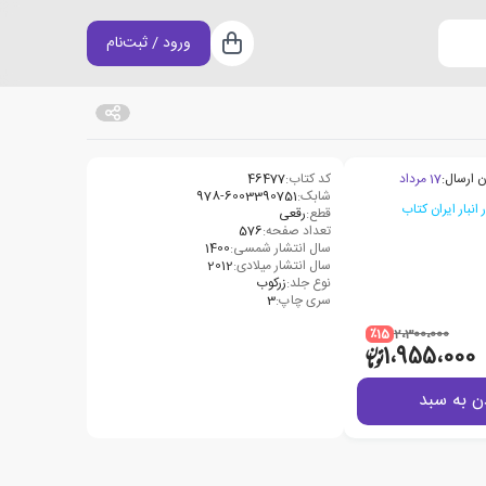
ورود / ثبت‌نام
سبد خرید
ن ارسال:
17 مرداد
کد کتاب:
46477
شابک:
978-6003390751
قطع:
رقعی
تعداد صفحه:
576
سال انتشار شمسی:
1400
سال انتشار میلادی:
2012
نوع جلد:
زرکوب
سری چاپ:
3
٪15
2،300،000
1،955،000
ن به سبد