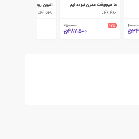
ما هیچوقت مدرن نبوده ایم
افیون روشنفکران
برونو لاتور
رمون آرون
650،000
٪25
400،00
499،000
487،500
34