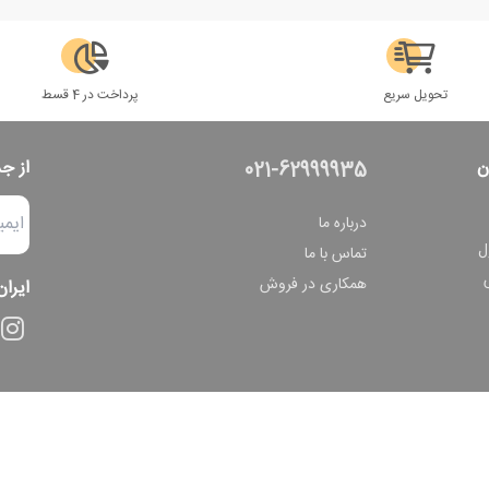
تحویل سریع
پرداخت در 4 قسط
ن
از ج
021-62999935
درباره ما
ل
تماس با ما
همکاری در فروش
ایران