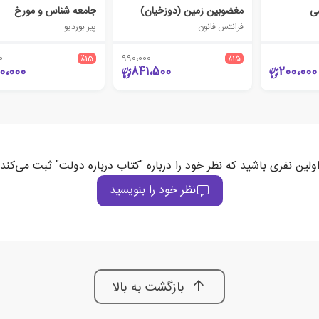
ی
مغضوبین‏ زمین (دوزخیان)
جامعه شناس و مورخ
فرانتس فانون
پیر بوردیو
0
٪15
990،000
٪15
0،000
841،500
200،000
ولین نفری باشید که نظر خود را درباره "کتاب درباره دولت" ثبت می‌کند
نظر خود را بنویسید
بازگشت به بالا