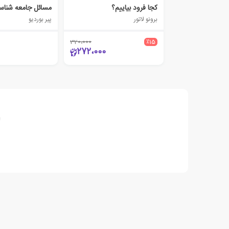
کجا فرود بیاییم؟
مسائل جامعه شناس
برونو لاتور
پیر بوردیو
320،000
٪15
272،000
ا