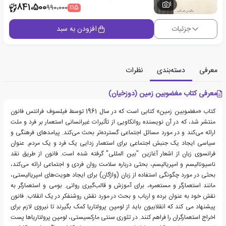
1
841،500
٪15
990،000
جزئیات
افزودن به سبد
معرفی
دسته‌بندی
نظرات
معرفی کتاب مغضوبین‏ زمین (دوزخیان)
کتاب «مغضوبین زمین» کتابی است که در سال 1961 توسط فیلسوف فرانتس فانون
منتشر شد، که در آن نویسنده روانکاویی از تأثیرات غیرانسانی استعمار بر فرد و ملت
ارائه می‌کند و در مورد مسائل اجتماعی گسترده‌تر بحث می‌کند. پیامدهای فرهنگی و
سیاسی ایجاد یک جنبش اجتماعی برای استعمار زدایی یک فرد و یک مردم. عنوان
فرانسوی زبان از اشعار آغازین "بین المللی" گرفته شده است. فانون از طریق نقد
ناسیونالیسم و امپریالیسم، بحثی درباره سلامت روان فردی و اجتماعی ارائه می‌کند،
بحثی در مورد چگونگی استفاده از زبان (واژگان) برای ایجاد هویت‌های امپریالیستی،
مانند استعمارگر و مستعمره، برای آموزش و قالب‌گیری روانی. بومی و استعمارگر به
نقش خود به عنوان برده و ارباب و بحث در مورد نقش روشنفکر در یک انقلاب. فانون
پیشنهاد می کند که انقلابیون باید از لومپن پرولتاریا کمک بگیرند تا نیروی لازم برای
اخراج استعمارگران را فراهم کنند. در تئوری سنتی مارکسیستی، لومپن پرولتاریاها پست