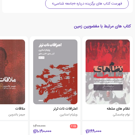
فهرست کتاب های برگزیده درباره «جامعه شناسی»
کتاب های مرتبط با مغضوبین‏ زمین
نظام های سلطه
اعترافات نات ترنر
ملاقات
نوام چامسکی
ویلیام استایرن
جیمز بالدوین
1،400،000
٪15
1،190،000
199،000