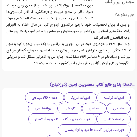
مجله‌ی ایران‌کتاب
در جنگ جهانی دوم، در لیون به تحصیل روانپزشکی پرداخت و از همان زمان بود که
دریافت یک سیاه‌پوست صرف نظر از سطح تربیت و فرهنگش، از نظر فرانسوی‌ها
چی بخونم؟
همیشه در اصل سیاه‌پوست و در سطحی پایین‌تر از یک سفیدپوست قلمداد می‌شود.
او پس از پایان تحصیلات خود با زنی فرانسوی ازدواج کرد. در سال ۱۹۵۳ به الجزایر
رفت. جنگ‌های انقلابی این کشور و تجربه‌هایش در تماس با مردم فقیر، باعث پیوستن
او به انقلابیون الجزایر شد.
او در سال ۱۹۶۱ با خودروی خود در مرز الجزایر و مراکش با یک مین برخورد کرد و دچار
۱۲ شکستگی در ستون فقراتش شد. پس از رفتن به ایتالیا جهت درمان، گرفتار سرطان
نیز شد و سرانجام در ۶ دسامبر ۱۹۶۱ درگذشت. جنازه‌اش به الجزایر منتقل شد و در یکی
از گورستان‌های ارتش آزادی‌بخش ملی این کشور به خاک سپرده شد.
دسته بندی های کتاب مغضوبین‏ زمین (دوزخیان)
ادبیات فرانسه
ادبیات آمریکا
دهه 1960 میلادی
فلسفی
سیاسی
تاریخی
روانشناسی
جامعه شناسی
فهرست برترین کتاب ها درباره استعمار
فهرست برترین کتاب ها درباره نژادپرستی