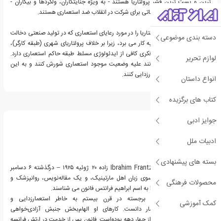
ترین و پست ترین قشر پرولتاریا هستند - به ویژه جنایتکاران، ولگردها و بیکاران -
افرادی که فاقد آگاهی طبقاتی برای شرکت در انقلاب ضد استعماری هستند.
فانون اصطلاح لومپن پرولتاریا را در مورد رعایای استعماری که در تولید صنعتی دخالت
دسته بندی موضوعی
ندارند، به ویژه دهقانان به کار می برد، زیرا بر خلاف پرولتاریای شهری (طبقه کارگر)،
لومپن پرولتاریا استقلال فکری کافی از ایدئولوژی مسلط طبقه حاکم استعماری دارد.
لوازم تحریر
درک کنند که آنها می توانند علیه وضعیت موجود استعماری شورش کنند و به این
ترتیب ملت خود را استعمارزدایی کنند.
انواع داستان
کتاب های برگزیده
درباره فرانتس فانون
جوایز ادبی
ادبیات ملل
بسته های پیشنهادی
فرانتس فانون (Ibrahim Frantz Fanon‎ زاده ۲۰ ژوئیه ۱۹۲۵ – درگذشته ۶ دسامبر
۱۹۶۱) یک نویسندهٔ فرانسوی زبان اهل مارتینیک، و یک مقاله‌نویس، روانپزشک و
محصولات فرهنگی
انقلابی بود. همچنین او را به اسم ابراهیم فرانتس فانون می شناسند.
می‌توان او را متفکری برجسته در قرن بیستم به خاطر استعمارزدایی و
کمک آموزشی
روان‌آسیب‌شناسی استعمار دانست. کارهای او الهام‌بخش جنبش آزادی‌خواهی
ضداستعماری برای بیشتر از چهار دهه بوده‌است. فانون پس از خدمت در ارتش فرانسه