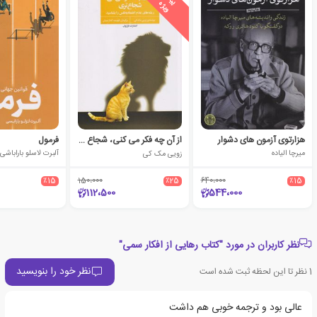
پ
ه
هزارتوی آزمون های دشوار
از آن چه فکر می کنی، شجاع تری
فرمول
میرچا الیاده
زویی مک کی
آلبرت لاسلو باراباشی
٪15
150،000
٪25
640،000
٪15
112،500
544،000
نظر کاربران در مورد "کتاب رهایی از افکار سمی"
نظر خود را بنویسید
1
نظر تا این لحظه ثبت شده است
عالی بود و ترجمه خوبی هم داشت