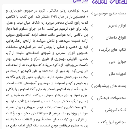
معرفی کتاب رهایی از افکار سمی
کتاب «رهایی از افکار سمی» نوشته‌ی زوئی مک‌کی، اثری در حوزه‌ی خودیاری و
دسته بندی موضوعی
توسعه‌ی شخصی است که نخستین‌بار در سال ۲۰۱۹ منتشر شد. این کتاب با نگاهی
عمل‌گرایانه به یکی از مشکلات رایج انسان معاصر می‌پردازد: شکاف میان نیت و عمل.
لوازم تحریر
بسیاری از افراد اهدافی بزرگ برای خود ترسیم می‌کنند، اما در اجرای مداوم آنها دچار
مشکل می‌شوند. مک‌کی این ناکامی را به عواملی مانند ضعف اراده، گفت‌وگوی درونی
انواع داستان
منفی، تعلل و عادات ناکارآمد نسبت می‌دهد و تلاش می‌کند با ارائه‌ی راهکارهایی
عملی، مسیر رسیدن به پایداری ذهنی و عملی را روشن کند. در فصل‌های مختلف،
کتاب های برگزیده
نویسنده به مقوله‌هایی همچون انواع استرس و شیوه‌ی استفاده‌ی مثبت از آن،
پرورش صبر و انضباط شخصی، افزایش بهره‌وری از طریق تمرکز و سازمان‌دهی بهتر
جوایز ادبی
کارها، و مقابله با ترس از شکست می‌پردازد. او تأکید می‌کند که موفقیت نه از استعداد،
بلکه از عمل منظم و پایدار برمی‌آید. به باور او، عادت‌ها و طرز فکرهای درست در
ادبیات ملل
بلندمدت تأثیر بیشتری نسبت به مهارت‌های منفرد دارند. بنابراین، تغییر زاویه‌ی نگاه به
شکست، پذیرش ناراحتی و درونی کردن انضباط از مهم‌ترین آموزه‌های کتاب است.
بسته های پیشنهادی
نکته‌ی جالب در رویکرد مک‌کی، نگاه او به استرس است: به جای آنکه استرس را به‌کلی
منفی بداند، آن را ابزاری برای تمرکز و عزم بیشتر معرفی می‌کند، البته به شرطی که
محصولات فرهنگی
به‌درستی مدیریت شود. از سوی دیگر، مک‌کی بر بعد انسانی انضباط نیز تأکید دارد. او
معتقد است انضباط واقعی تنها سخت‌گیری نیست، بلکه با نوعی مهربانی درونی همراه
کمک آموزشی
است: توانایی بخشیدن خود در روزهای بد، پرهیز از خودانتقادی مخرب و بازگشت
دوباره به مسیر حتی پس از لغزش. این ترکیب میان سخت‌گیری و شفقت، به خواننده
مجله‌ی ایران‌کتاب
یادآوری می‌کند که تاب‌آوری به معنای بی‌نقص بودن نیست، بلکه توان ادامه دادن در