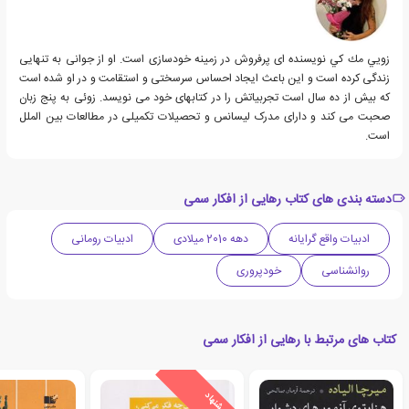
زويي مك كي نویسنده ای پرفروش در زمینه خودسازی است. او از جوانی به تنهایی
زندگی کرده است و این باعث ایجاد احساس سرسختی و استقامت و در او شده است
که بیش از ده سال است تجربیاتش را در کتابهای خود می نویسد. زوئی به پنج زبان
صحبت می کند و دارای مدرک لیسانس و تحصیلات تکمیلی در مطالعات بین الملل
است.
دسته بندی های کتاب رهایی از افکار سمی
ادبیات واقع گرایانه
دهه 2010 میلادی
ادبیات رومانی
روانشناسی
خودپروری
کتاب های مرتبط با رهایی از افکار سمی
ی
ش
ن
ه
ا
د
و
ی
ژ