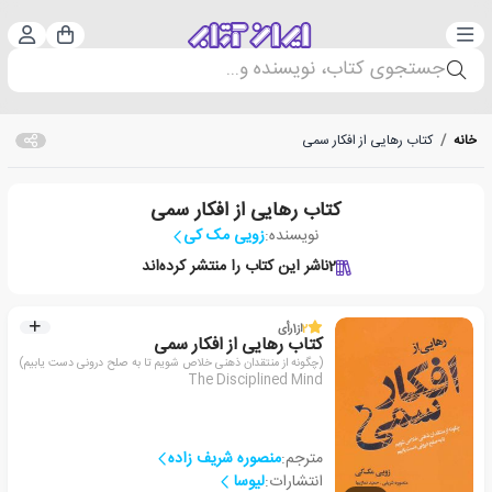
دسته‌بندی
ورود 
سبد خرید
جستجوی کتاب، نویسنده و...
خانه
/
کتاب رهایی از افکار سمی
کتاب رهایی از افکار سمی
نویسنده:
زویی مک کی
2
ناشر این کتاب را منتشر کرده‌اند
2
از
1
رأی
کتاب رهایی از افکار سمی
(چگونه از منتقدان ذهنی خلاص شویم تا به صلح درونی دست یابیم)
The Disciplined Mind
مترجم:
منصوره شریف زاده
انتشارات:
لیوسا