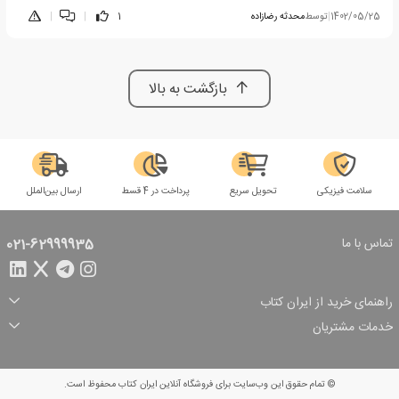
1402/05/25
|
توسط
محدثه رضازاده
1
|
|
بازگشت به بالا
سلامت فیزیکی
تحویل سریع
پرداخت در 4 قسط
ارسال بین‌الملل
تماس با ما
021-62999935
راهنمای خرید از ایران کتاب
ثبت سفارش
شیوه پرداخت
خدمات مشتریان
تخفیف‌های خرید
شرایط ارسال سفارش
درباره ما
شرایط استفاده
حریم خصوصی
پیگیری سفارش
بازگرداندن سفارش
پرسش‌های متداول
© تمام حقوق این وب‌سایت برای فروشگاه آنلاین ایران کتاب محفوظ است.