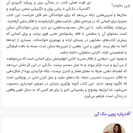
شرایط دشوار است. نقطه‌ی قوت اصلی کتاب در سادگی بیان و رویکرد کاربردی آن
چی بخونم؟
است. برخلاف آثار سنگین آکادمیک، مک‌کی با زبانی روان و انگیزشی سخن می‌گوید و
مثال‌ها و تمرین‌هایی ارائه می‌دهد که برای خوانندگان عام قابل اجراست. این کتاب
به‌ویژه برای کسانی که در چرخه‌ی تعلل، شکست‌های تکرارشونده یا افکار منفی گرفتارند،
می‌تواند راهگشا باشد. با این حال، محدودیت‌هایی نیز دارد: برخی خوانندگان ممکن
است محتوای آن را سطحی یا فاقد پشتوانه‌ی علمی قوی بیابند و برای کسانی که
پیش‌تر کتاب‌های مشابهی در زمینه‌ی اراده و بهره‌وری خوانده‌اند، بسیاری از ایده‌ها
آشنا به نظر برسد. افزون بر این، بعضی از تمرین‌ها ممکن است بسته به بافت فرهنگی
یا شخصیتی افراد، کارایی متفاوتی داشته باشند.
با وجود این، «رهایی از افکار سمی» کتابی الهام‌بخش برای کسانی است که می‌خواهند
از مرز آرزو و نیت فراتر بروند و به عمل مستمر برسند. مک‌کی در این اثر نشان می‌دهد
که انضباط ذهنی صرفا به معنای فشار و کنترل نیست، بلکه فرآیندی پویا از شکل‌دهی
به افکار، مدیریت استرس، ایجاد عادت‌های مفید و عمل کردن حتی در روزهایی است
که انگیزه وجود ندارد. این کتاب گرچه نوآوری بنیادی در حوزه‌ی خودیاری محسوب
نمی‌شود، اما ابزارها، وضوح و پشتیبانی لازم را برای هر کسی که به دنبال تغییر واقعی
در زندگی است، فراهم می‌آورد.
درباره زویی مک کی