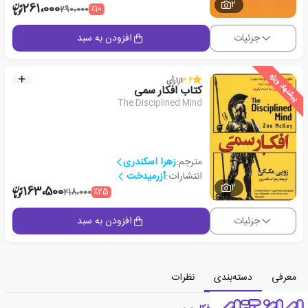
2
261،000
٪10
290،000
جزئیات
افزودن به سبد
پیشنهاد ویژه
3.6
از
1
رأی
کتاب افکار سمی
The Disciplined Mind
مترجم:
زهرا اسکندری
انتشارات:
آزرمیدخت
2
163،500
٪25
218،000
جزئیات
افزودن به سبد
معرفی
دسته‌بندی
نظرات