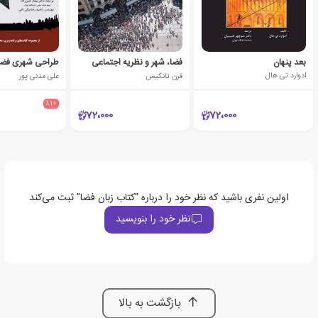
بعد پنهان
فضا، شهر و نظریه اجتماعی
طراحی شهری فضا 
ادوارد تی هال
فرن تانکیس
علی مدنی پور
٪10
72،000
72،000
اولین نفری باشید که نظر خود را درباره "کتاب زبان فضا" ثبت می‌کند
نظر خود را بنویسید
بازگشت به بالا