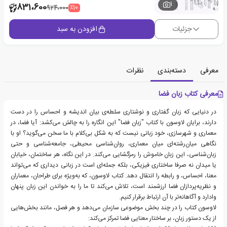
1
831،600
٪10
924،000
جزئیات
افزودن به سبد
معرفی
دسته‌بندی
نظرات
معرفی کتاب زبان فضا
در دنیایی که زبان گفتاری و نوشتاری سلطه‌ی بیان اندیشه و احساس را در دست
دارند، برایان لاوسون با کتاب "زبان فضا" این انگاره را به چالش می‌کشد: آیا فضا، در
معماری و شهرسازی، خود زبانی نیست که به شکل بی‌کلام با ما سخن می‌گوید؟ او با
نگاهی میان‌رشته‌ای میان معماری، روان‌شناسی محیطی، جامعه‌شناسی و حتی
زبان‌شناسی، این زبان خاموش را رمزگشایی می‌کند. در این نگاه، هر ساختمان، خیابان
یا میدان نه صرفا ساختاری فیزیکی، بلکه جمله‌ای است در زبانی دیداری که می‌تواند
معنا، احساس، و رابطه را انتقال دهد. کتاب لاوسون، که به‌ویژه برای طراحان، معماران
و نظریه‌پردازان فضا ارزشمند است، تلاش می‌کند تا ما را به خواندن این زبان پنهان
وادارد و آگاهانه‌تر با آن ارتباط برقرار کنیم.
لاوسون کتاب را در چند بخش موضوعی سازمان می‌دهد و هر فصل، مانند بخش‌هایی
از یک دستور زبان، بر ساختار معنایی فضا تمرکز می‌کند: