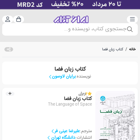
دسته‌بندی
ورود 
سبد خرید
جستجوی کتاب، نویسنده و...
خانه
/
کتاب زبان فضا
کتاب زبان فضا
نویسنده:
برایان لاوسون
4
از
2
رأی
کتاب زبان فضا
The Language of Space
مترجم:
علیرضا عینی فر
انتشارات:
دانشگاه تهران