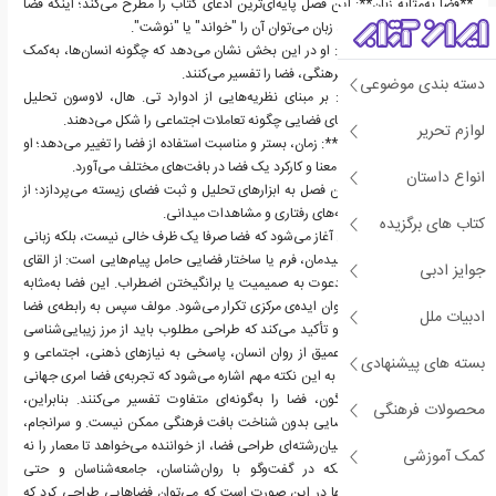
**فضا به‌مثابه زبان**: این فصل پایه‌ای‌ترین ادعای کتاب را مطرح می‌کند؛ اینکه فضا
دارای "گرامر" است و مانند زبان می‌توان آن را "خواند" یا "نوشت".
**ادراک انسانی از فضا**: او در این بخش نشان می‌دهد که چگونه انسان‌ها، به‌کمک
حواس و پیش‌فرض‌های فرهنگی، فضا را تفسیر می‌کنند.
دسته بندی موضوعی
**پراکسمیس و قلمرو**: بر مبنای نظریه‌هایی از ادوارد تی. هال، لاوسون تحلیل
می‌کند که فاصله‌ها و مرزهای فضایی چگونه تعاملات اجتماعی را شکل می‌دهند.
لوازم تحریر
**تنظیمات رفتاری و زمان**: زمان، بستر و مناسبت استفاده از فضا را تغییر می‌دهد؛ او
مثال‌هایی از نحوه‌ی تغییر معنا و کارکرد یک فضا در بافت‌های مختلف می‌آورد.
انواع داستان
**مستندسازی فضا**: این فصل به ابزارهای تحلیل و ثبت فضای زیسته می‌پردازد؛ از
پلان معماری گرفته تا نقشه‌های رفتاری و مشاهدات میدانی.
کتاب های برگزیده
کتاب با این فرض بنیادین آغاز می‌شود که فضا صرفا یک ظرف خالی نیست، بلکه زبانی
زنده و معنادار است. هر چیدمان، فرم یا ساختار فضایی حامل پیام‌هایی است: از القای
جوایز ادبی
قدرت و انضباط گرفته تا دعوت به صمیمیت یا برانگیختن اضطراب. این فضا به‌مثابه
زبان، در سراسر کتاب به‌عنوان ایده‌ی مرکزی تکرار می‌شود. مولف سپس به رابطه‌ی فضا
ادبیات ملل
و رفتار انسانی می‌پردازد و تأکید می‌کند که طراحی مطلوب باید از مرز زیبایی‌شناسی
صرف فراتر رود و با درک عمیق از روان انسان، پاسخی به نیازهای ذهنی، اجتماعی و
بسته های پیشنهادی
عاطفی او باشد. در ادامه، به این نکته مهم اشاره می‌شود که تجربه‌ی فضا امری جهانی
نیست. فرهنگ‌های گوناگون، فضا را به‌گونه‌ای متفاوت تفسیر می‌کنند. بنابراین،
محصولات فرهنگی
رمزگشایی از نشانه‌های فضایی بدون شناخت بافت فرهنگی ممکن نیست. و سرانجام،
کتاب با تأکید بر ماهیت میان‌رشته‌ای طراحی فضا، از خواننده می‌خواهد تا معمار را نه
کمک آموزشی
در تنهایی تخصصی، بلکه در گفت‌وگو با روان‌شناسان، جامعه‌شناسان و حتی
زبان‌شناسان تصور کند. تنها در این صورت است که می‌توان فضاهایی طراحی کرد که