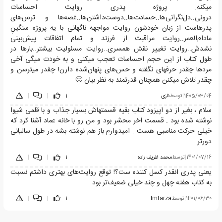
میکنه‌. پروژه پدری روایت احساسات
درونی..دل‌نگرانی‌ها..حسادت‌ها..دوست‌داشتن‌ها..غصه‌ها و ترس‌های
پدرهاست از زبان خودشون..روایت مواجهه ناگهانی با یه پروژه سنگینِ
مادام‌العمر..روایت مراقبت از فرزند و تمام اتفاقات پیش‌بینی
نشدش..روایت تغییر نقش همسری..روایت مسئولیت بیشتر..بارها در
طول کتاب از این حجم احساسات تعجب میکنی و به خودت میگی آخی
مردها چقدر حرفهای نگفته و حس‌های پنهان‌شده دارن! چقدر میترسن و
چقدر تلاش میکنن همچنان قدرتمند به نظر بیان.🙂
1405/03/04
|
توسط
نازی
1
|
|
سلام ، بغیر از دو اپیزود کتاب بقیه قسمتهاش بسیار جذاب و با قلمی شیوا
نوشته شده بود . قسمت اخر محشر بود و من رو با خانه عماد آشنا کرد که
خیلی حرکت مناسبی هست . امیدوارم باز هم نوشته بشه در طول سالیانی
دورتر
1401/07/16
|
توسط
محمد ظریف زاده
1
|
|
یعنی پدری انقدر کسل کننده ست؟! توقع روایت‌های بهتری داشتم نسبت
به کتاب هفته چهل و چند خیلی ضعیف‌تر بود
1401/06/30
|
توسط
Imfarza
1
|
|