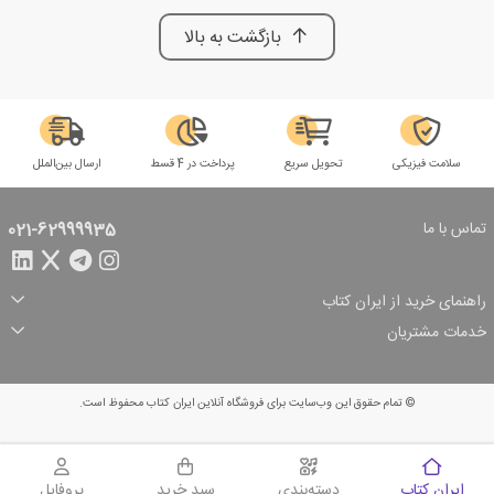
بازگشت به بالا
سلامت فیزیکی
تحویل سریع
پرداخت در 4 قسط
ارسال بین‌الملل
تماس با ما
021-62999935
راهنمای خرید از ایران کتاب
ثبت سفارش
شیوه پرداخت
خدمات مشتریان
تخفیف‌های خرید
شرایط ارسال سفارش
درباره ما
شرایط استفاده
حریم خصوصی
پیگیری سفارش
بازگرداندن سفارش
پرسش‌های متداول
© تمام حقوق این وب‌سایت برای فروشگاه آنلاین ایران کتاب محفوظ است.
سبد خرید
ایران کتاب
دسته‌بندی
سبد خرید
پروفایل