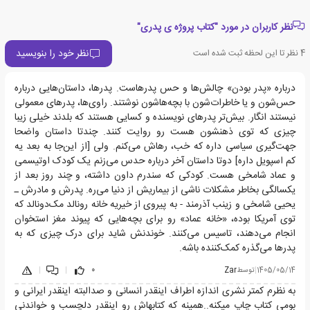
نظر کاربران در مورد "کتاب پروژه ی پدری"
نظر خود را بنویسید
4
نظر تا این لحظه ثبت شده است
درباره «پدر بودن» چالش‌ها و حس پدرهاست. پدرها، داستان‌هایی درباره
حس‌شون و یا خاطرات‌شون با بچه‌هاشون نوشتند. راوی‌ها، پدرهای معمولی
نیستند انگار. بیش‌تر پدرهای نویسنده و کسایی هستند که بلدند خیلی زیبا
چیزی که توی ذهنشون هست رو روایت کنند. چندتا داستان واضحا
جهت‌گیری سیاسی داره که خب، رهاش می‌کنم. ولی [از این‌جا به بعد یه
کم اسپویل داره] دوتا داستان آخر درباره حدس می‌زنم یک کودک اوتیسمی
و عماد شامخی هست. کودکی که سندرم داون داشته، و چند روز بعد از
یکسالگی بخاطر مشکلات ناشی از بیماریش از دنیا می‌ره. پدرش و مادرش ـ
یحیی شامخی و زینب آذرمند - به پیروی از خیریه خانه رونالد مک‌دونالد که
توی آمریکا بوده، «خانه عماد» رو برای بچه‌هایی که پیوند مغز استخوان
انجام می‌دهند، تاسیس می‌کنند. خوندنش شاید برای درک چیزی که به
پدرها می‌گذره کمک‌کننده باشه.
1405/05/14
|
توسط
Zar
0
|
|
به نظرم کمتر نشری اندازه اطراف اینقدر انسانی و صدالبته اینقدر ایرانی و
بومی کتاب چاپ میکنه..همینه که کتابهاش رو اینقدر دلچسب و خواندنی