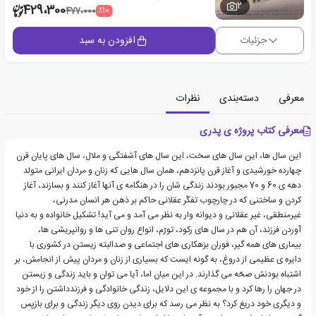
2
429،300
٪10
477،000
جزئیات
افزودن به سبد
معرفی
دسته‌بندی
نظرات
معرفی کتاب پروژه ی پدری
این سال ها، این سال های سخت، این سال های آشفتگی و ملال، سال های پایان قرن
چهارده خورشیدی و آغاز قرن پانزدهم، همان سال هایی که زنان و مردان ایرانی متولد
دهه ی 60 و 70 مجبور بودند زندگی شان را در هنگامه ی آنها آغاز کنند و بسازند، آغاز
کردن و ساختنی که در چارچوب تفکّر عقلانی حاکم بر ذهن هر انسان مدرنی،
غیرمنطقی، غیر عقلانی و دیوانه وار به نظر می آمد و می آید! تشکیل خانواده و به دنیا
آوردن فرزند، آن هم در سال های رکود، تورّم، انواع روان تنی ها و روانپریشی ها،
بیماری های همه گیر، فوران بزهکاری های اجتماعی و صدالبته زیستن در کشوری با
دایره ی عظیمی از دروغ، به گونه ایست که بسیاری از زنان و مردان پیش از انجامش، بر
اشتباه بودنش صحّه می گذارند. در این میان اما، آیا می توان و باید زندگی و زیستن
در جهان را رها کرد و با مجموعه ی این دلایل، زندگی خانوادگی و فرزندداشتن را از خود
و دیگری خود دریغ کرد؟ به نظر می رسد که برای دیدن روی دیگر زندگی و برای بازپس