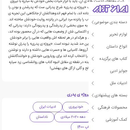
گیری معناهای ازدست رفته ی آن، باید با ابزار حیات بخش خودش به مبارزه با نیروی
کذّاب جهان برخاست. کتاب «پروژه ی پدری» شرح پدرانی ست که پدرشدن و بودن را
برگزیده اند و بر سر آن ایستاده اند، با تمام فهم اندوهناکشان از جانکاهی این تجربه ی
بکر، شیرین و تلخ! این کتاب را پانزده مرد ایرانی در پانزده روایت خودشان ساخته اند.
دسته بندی موضوعی
روایت هایی که هرکدام رو به سوی بخشی از پدرشدگی و پدربودگی دارند؛ پدرانی که
به تجربه و به درک غریزی و اکتسابی شان از وضعیت هایی که در آن محصور بوده اند،
لوازم تحریر
وارد ماجرای پدری شده اند و هرکدام در هر لحظه اش واقعیت هایی را برابر خودشان
دیده اند که پیش از آن بدین حد شدید نبوده است. «پروژه ی پدری» را پدران نوشته
انواع داستان
اند، پدران نویسنده ای که آرزوها، کامیابی ها و حسرت هایی داشته و دارند و نوشتن
از واقعه ی پدری و فرزندی را انتخاب کرده اند برای رویارویی خودشان و خوانندگانشان
کتاب های برگزیده
با ماجرا، اصیل و یگانه و البته در نقطه ی مقابل انبوه کتاب های روانشناسی زرد سیاره
ای – ستاره ای و کودک صالح و گلی از گل های بهشتی!
جوایز ادبی
ادبیات ملل
دسته بندی های کتاب پروژه ی پدری
بسته های پیشنهادی
خود زندگی نامه
خودپروری
ادبیات ایران
محصولات فرهنگی
جامعه شناسی
دهه 2020 میلادی
ناداستان
کمک آموزشی
پرفروش ترین های چاپ 1400