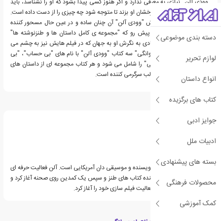
"وودی آلن" نیازی به معرفی ندارد و اگر هنوز کسی پیدا بشود که او را نشناسد، باید
ابتدا سری به فیلم های درخشان او بزند تا متوجه شود چه چیزی را از دست داده است.
با این حال نحوه ی نگارش "وودی آلن" آن چنان ساده و در عین حال مسحور کننده
است که با مطالعه ی اثر پیش رو که "مجموعه ی کامل داستان ها و طنزنوشته ها"
دسته بندی موضوعی
اوست، می توان تا حد زیادی به نگرش او به جهان که در فیلم هایش نیز به چشم می
خورد پی برد. "دفاع از دیوانگی" سه کتاب "وودی آلن" با نام های "بی حساب"، "بی
لوازم تحریر
بال و پر" و "عوارض جانبی" را شامل می شود و هر کتاب مجموعه ای از داستان های
کوتاه، طنزنوشته ها و مطالب سرگرمی کننده است.
انواع داستان
کتاب های برگزیده
درباره وودی آلن
جوایز ادبی
ادبیات ملل
بسته های پیشنهادی
کمدین، بازیگر، کارگردان، نویسنده و موسیقی دان آمریکایی است. آلن فعالیت حرفه ای
خود را به عنوان یک نویسنده کتاب های طنز و سپس یک کمدین روی صحنه آغاز کرد و
محصولات فرهنگی
سپس در دههٔ ۶۰ میلادی فعالیت فیلم سازی خود را آغاز کرد.
کمک آموزشی