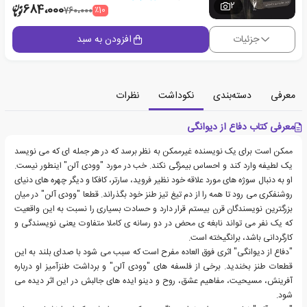
2
684،000
٪10
760،000
جزئیات
افزودن به سبد
معرفی
دسته‌بندی
نکوداشت
نظرات
معرفی کتاب دفاع از دیوانگی
ممکن است برای یک نویسنده غیرممکن به نظر برسد که در هر جمله ای که می نویسد
یک لطیفه وارد کند و احساس بیمزگی نکند. خب در مورد "وودی آلن" اینطور نیست.
او به دنبال سوژه های مورد علاقه خود نظیر فروید، سارتر، کافکا و دیگر چهره های دنیای
روشنفکری می رود تا همه را از دم تیغ تیز طنز خود بگذراند. قطعا "وودی آلن" در میان
بزرگترین نویسندگان قرن بیستم قرار دارد و حسادت بسیاری را نسبت به این واقعیت
که یک نفر می تواند نابغه ی محض در دو رسانه ی کاملا متفاوت یعنی نویسندگی و
کارگردانی باشد، برانگیخته است.
"دفاع از دیوانگی" اثری فوق العاده مفرح است که سبب می شود با صدای بلند به این
قطعات طنز بخندید. برخی از فلسفه های "وودی آلن" و برداشت طنزآمیز او درباره
آفرینش، مسیحیت، مفاهیم عشق، روح و دینو ایده های جالبش در این اثر دیده می
شود.