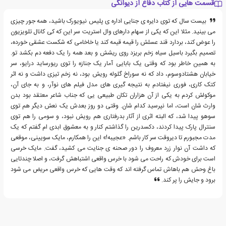
قسمت هایی از کتاب دفاع از دیوانگی
بیست سال که توی دایره ی جنایی اداره ی پلیس نیویورک باشید، همه جور چیزی
می بینید. مثلا این که یکی از سهام دارهای وال استریت سر این که کی کانال تلویزیون
را عوض کند، بردارد قند عسلش را قیمه قیمه کند یا خاخامی که شکست عشقی خورده،
تصمیم بگیرد باسیل سیاه زخم بریزد روی ریشش و بعد همه را یک دفعه دم بکشد تو.
به همین خاطر بود که وقتی یک بابایی آمار یک جنازه را توی ریورساید درایو، سر
خیابان هشتادوسوم، داد که نه سوراخ گلوله رویش بود، نه زخم تیزی داشت و نه اثر
کتک کاری، فوری نیفتادم به نتیجه گیری های مدل فیلم های نوآر، و به جای آن،
موکولش کردم به یکی از آن هزاران تکان طبیعی یی که جناب شاعر معتقد بود بدن
وارث شان است، اما نپرسید کدام شان. وقتی دو روز بعدش یک نعش دیگر هم توی
سوهو پیدا شد، که البته اثری از آثار بدرفتاری هم رویش نبود، و سومی را هم توی
سنترال پارک پیدا کردند، دکسدرین را گذاشتم کنار و به معشوق ابدی ام گفتم که یک
مدت مجبورم تا دیروقت سر کار باشم. «عجیبه!» این را همکارم، مایک سویینی، موقعی
که داشت آن نوار زرد معروف را دور صحنه ی جنایت می کشید، گفت. مایک خرسی
است برای خودش که راحت می شود با خرس واقعی اشتباهش گرفت، و اصلا چندتایی
باغ وحش هم باهاش تماس گرفته اند که وقت هایی که خرس واقعی مریض می شود
برود و جایش را پر کند.