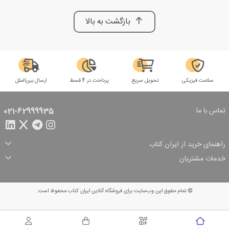
بازگشت به بالا
سلامت فیزیکی
تحویل سریع
پرداخت در 4 قسط
ارسال بین‌الملل
تماس با ما
021-62999935
راهنمای خرید از ایران کتاب
ثبت سفارش
شیوه پرداخت
خدمات مشتریان
تخفیف‌های خرید
شرایط ارسال سفارش
درباره ما
شرایط استفاده
حریم خصوصی
پیگیری سفارش
بازگرداندن سفارش
پرسش‌های متداول
© تمام حقوق این وب‌سایت برای فروشگاه آنلاین ایران کتاب محفوظ است.
سبد خرید