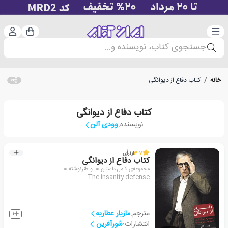
دسته‌بندی
ورود 
سبد خرید
جستجوی کتاب، نویسنده و...
خانه
/
کتاب دفاع از دیوانگی
کتاب دفاع از دیوانگی
نویسنده:
وودی آلن
3.7
از
1
رأی
کتاب دفاع از دیوانگی
مجموعه‌ی کامل داستان ها و طنزنوشته ها
The insanity defense
مترجم:
مازیار عطاریه
1
انتشارات:
شورآفرین