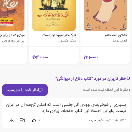
کشتن عمه خانم
تارک دنیا مورد نیاز است
مردی که دو پای
آندری بورسا
میک جکسون
پی جی وودهاوس
140،000
110،000
نظر کاربران در مورد "کتاب دفاع از دیوانگی"
نظر خود را بنویسید
1
نظر تا این لحظه ثبت شده است
بسیاری از شوخی‌های وودی آلن جنسی است که امکان ترجمه آن در ایران
نیست بنابراین احتمالا این کتاب حذفیات زیادی داره
1401/11/23
|
توسط
کاربر سایت
2
|
|