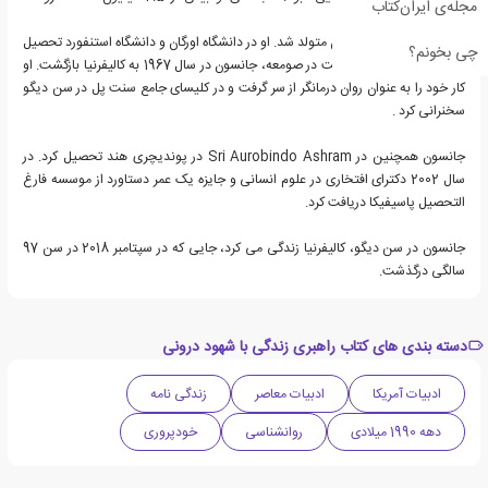
مجله‌ی ایران‌کتاب
است
جانسون در پورتلند، اورگان متولد شد. او در دانشگاه اورگان و دانشگاه استنفورد تحصیل
چی بخونم؟
کرد. پس از چهار سال اقامت در صومعه، جانسون در سال 1967 به کالیفرنیا بازگشت. او
کار خود را به عنوان روان درمانگر از سر گرفت و در کلیسای جامع سنت پل در سن دیگو
سخنرانی کرد .
جانسون همچنین در Sri Aurobindo Ashram در پوندیچری هند تحصیل کرد. در
سال 2002 دکترای افتخاری در علوم انسانی و جایزه یک عمر دستاورد از موسسه فارغ
التحصیل پاسیفیکا دریافت کرد.
جانسون در سن دیگو، کالیفرنیا زندگی می کرد، جایی که در سپتامبر 2018 در سن 97
سالگی درگذشت.
دسته بندی های کتاب راهبری زندگی با شهود درونی
ادبیات آمریکا
ادبیات معاصر
زندگی نامه
دهه 1990 میلادی
روانشناسی
خودپروری