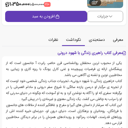
2
1،350،000
٪10
1،500،000
جزئیات
افزودن به سبد
معرفی
دسته‌بندی
نکوداشت
نظرات
معرفی کتاب راهبری زندگی با شهود درونی
یکی از محبوب ترین محققان روانشناسی قرن حاضر، رابرت آ جانسون است که از
پیشگامان ارائه ی فرضیات پیپچیده و غنی کارل یونگ با ریزه کاری و زیبایی به
مخاطبین نوین و تشنه ی آگاهی می باشد.
کتاب «راهبری زندگی با شهود درونی»، تجربیات جذاب زندگی شخصی خود اوست که
از تجربه ی مرگبار او درسن یازده سالگی تا شروع سفر درونی و مادام العمرش را در
برگرفته؛ سفری که او را آگاه به نوشتن کرد و به او آموخت که چگونه در دنیای مدرنی که
او را مرتب به چالش می کشد، یک زندگی معنوی و غیرمادی را در پیش گیرد .
این کتاب که سرشار از داستان های گیرا و مفرح و غافلگیر کننده از ملاقات های جانسون
با فرزانگان، روحانیان و بزهکاران است، دنیای درون او، دورنمای خیره کننده اش از
رویاهای قدرتمند، الهامات رمزآلود و رویدادهای همزمان را در برابر دیدگان مخاطبین
قرار می دهد.