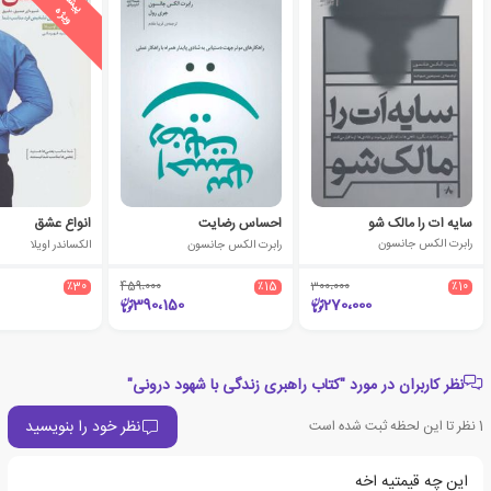
پ
ه
سایه ات را مالک شو
احساس رضایت
انواع عشق
رابرت الکس جانسون
رابرت الکس جانسون
الکساندر اویلا
٪30
459،000
٪15
300،000
٪10
390،150
270،000
نظر کاربران در مورد "کتاب راهبری زندگی با شهود درونی"
نظر خود را بنویسید
1
نظر تا این لحظه ثبت شده است
این چه قیمتیه اخه