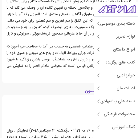
کتاب با یک بازگویی زنده از حادثه ی زمان کودکی اش که قسمت تحتانی پای راستش را
درگیر کرد، شروع می شود و جانسون لحظه ی تعیین کننده ای را وصف می کند که با
الهامی رمزآلود به قلمرویی ماورای آگاهی معمولی منتقل شد؛ قلمرویی که آن را جهان
طلایی می نامد. نویسنده که این اتفاق را هم نفرین و هم نعمتی برای خود می داند،
دسته بندی موضوعی
آن را نقطه ی پرتابی به یک ماموریت معنوی توصیف کرده که وی را به جستجو در
معرفت شرقی رهبری کرد و در آن جا با عارفانی همچون کریشنامورتی، سوزوکی و کارل
لوازم تحریر
یونگ آشنا شد.
این کتاب که شرح حال و راهنمایی شخصی به حساب می آید به مخاطب می آموزد که
انواع داستان
چگونه همچون جانسون، اثرات جزئی رویاها، الهامات و رنج های درونی و عمیق خود را
دنبال کند تا با خود معنوی و درونی اش به هماهنگی برسد. راهبری زندگی با شهود
کتاب های برگزیده
درونی اثری با زیبایی غیرقابل قیاس است که معرفتی مادام العمر را به نمایش می
گذارد.
جوایز ادبی
ادبیات ملل
درباره رابرت الکس جانسون
بسته های پیشنهادی
محصولات فرهنگی
کمک آموزشی
رابرت الکس جانسون (زاده 26 مه 1921 - درگذشته 12 سپتامبر 2018) تحلیلگر ، روان
درمانگر و نویسنده آمریکایی بود.کتاب های او بیش از 2.5 میلیون نسخه فروخته