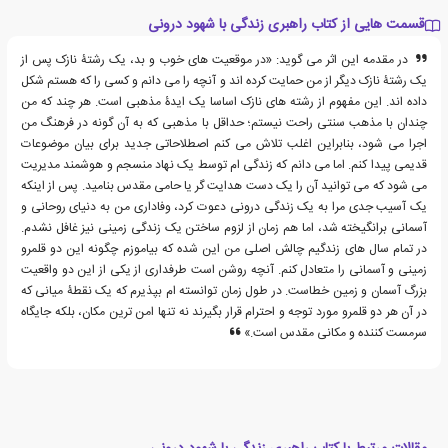
قسمت هایی از کتاب راهبری زندگی با شهود درونی
در مقدمه این اثر می گوید: «در موقعیت های خوب و بد، یک رشتۀ نازک پس از
یک رشتۀ نازک دیگر از من حمایت کرده اند و آنچه را می دانم و کسی را که هستم شکل
داده اند. این مفهوم از رشته های نازک اساسا یک ایدۀ مذهبی است. هر چند که من
چندان با مذهب سنتی راحت نیستم؛ حداقل با مذهبی که به آن گونه در فرهنگ من
اجرا می شود، بنابراین اغلب تلاش می کنم اصطلاحاتی جدید برای بیان موضوعات
قدیمی پیدا کنم. اما می دانم که زندگی ام توسط یک نهاد منسجم و هوشمند مدیریت
می شود که می توانید آن را یک دست هدایت گر یا حامی مقدس بنامید. پس از اینکه
یک آسیب جدی مرا به یک زندگی درونی دعوت کرد، وفاداری من به دنیای روحانی و
آسمانی برانگیخته شد، اما هم زمان از لزوم ساختن یک زندگی زمینی نیز غافل نشدم.
در تمام سال های زندگیم چالش اصلی من این شده که بیاموزم چگونه این دو قلمرو
زمینی و آسمانی را متعادل کنم. آنچه روشن است طرفداری از یکی از این دو واقعیت
بزرگ آسمان و زمین خطاست. در طول زمان توانسته ام بپذیرم که یک نقطۀ میانی که
در آن هر دو قلمرو مورد توجه و احترام قرار بگیرند نه تنها امن ترین مکان، بلکه جایگاه
سرمست کننده و مکانی مقدس است.»