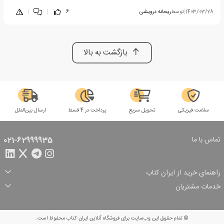
1403/03/28
|
توسط
ریحانه درویشی
6
|
|
بازگشت به بالا
سلامت فیزیکی
تحویل سریع
پرداخت در 4 قسط
ارسال بین‌الملل
تماس با ما
021-62999935
راهنمای خرید از ایران کتاب
ثبت سفارش
شیوه پرداخت
خدمات مشتریان
تخفیف‌های خرید
شرایط ارسال سفارش
درباره ما
شرایط استفاده
حریم خصوصی
پیگیری سفارش
بازگرداندن سفارش
پرسش‌های متداول
© تمام حقوق این وب‌سایت برای فروشگاه آنلاین ایران کتاب محفوظ است.