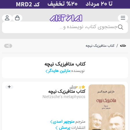
دسته‌بندی
ورود 
سبد خرید
جستجوی کتاب، نویسنده و...
خانه
/
کتاب متافیزیک نیچه
کتاب متافیزیک نیچه
نویسنده:
مارتین هایدگر
3.5
از
1
رأی
کتاب متافیزیک نیچه
Nietzsche's metaphysics
مترجم:
منوچهر اسدی
انتشارات:
پرسش