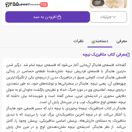
2
255،000
٪15
300،000
جزئیات
افزودن به سبد
معرفی
دسته‌بندی
نظرات
معرفی کتاب متافیزیک نیچه
گفته‌اند فلسفه‌ی هایدگر آن‌جایی آغاز می‌شود که فلسفه‌ی نیچه تمام شد. درگیر شدن
مارتین هایدگر با فلسفه‌ی فردریش نیچه نشان‌دهندۀ نقطه‌ی حساسی در زندگی
فلسفی هایدگر است، کاوشی عمیق در متافیزیک مدرن از دریچه‌ی یکی از تأثیرگذارترین
چهره‌های آن، یعنی نیچه. هایدگر در سخنرانی‌ها و نوشته‌های خود، به طور متعددی،
درباره‌ی نیچه، اعلامیه‌ی وی در مورد «مرگ خدا» و نظریه‌ی بازگشت جاودان او به عنوان
دقایقی محوری در اندیشه‌ی غربی، سخن گفته است و شورمندانه بیان داشته که
نیچه، نقطه‌ی اوج متافیزیک غرب و در عین‌حال پایان آن است.
هایدگر در کتاب «متافیزیک نیچه» برخوردی با نیچه دارد که مسیر فلسفی خود هایدگر
را آشکار می‌کند. او در نیچه آخرین متافیزیک‌دان بزرگ غرب را می‌بیند که با تبدیل
متافیزیک به مسئله‌ی «ارزش‌ها»، پرسش اساسی متافیزیکی، پرسش وجود را، کامل
می‌کند. از نظر هایدگر، اندیشه‌ی نیچه نشان‌دهنده‌ی اوج و در عین حال پایان