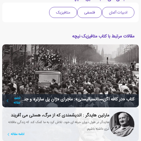
ادبیات آلمان
فلسفی
متافیزیک
مقالات مرتبط با کتاب متافیزیک نیچه
کتاب «در کافه اگزیستانسیالیستی»: ماجرای «ژان پل سارتر» و جنبش جدید او
ادامه
مقاله
مارتین هایدگر : اندیشمندی که از مرگ، هستی می آفریند
هایدگر در طول دوران حرفه ای خود، تلاش کرد به ما کمک کند که زندگی عاقلانه
تری داشته باشیم.
ادامه مقاله