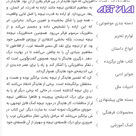
متافیزیک غربی است، متافیزیکی که خود هایدگر در پی فراتر رفتن از آن بود. هایدگر در
تحلیل خود در این کتاب به مفاهیم انتقادی نیچه مانند اراده به قدرت، ابر انسان، و
ارزیابی مجدد همه‌ی ارزش‌ها، می‌پردازد. او اراده به قدرت نیچه را اصل غایی واقعیت
تفسیر می‌کند، نیرویی که همه چیز را شکل بخشیده و تعیین می‌کند. بنابراین، ابر
دسته بندی موضوعی
انسان شخصیتی است که این اراده را تشخیص داده و مجسم می‌کند و از
محدودیت‌های اخلاق و متافیزیک مرسوم فراتر می‌رود. همچنین «متافیزیک نیچه»
لوازم تحریر
هایدگر فقط تفسیری بر نیچه نیست، بلکه بخشی انتقادی از پروژه‌ی فلسفی خود
هایدگر نیز محسوب می‌شود. او از نیچه برای نقد کل مسیر فلسفه غرب، از افلاطون تا
انواع داستان
امروز، استفاده می‌کند و مفاهیم بنیادی آن را به چالش می‌کشد تا در نهایت درک
جدیدی از هستی را ارائه دهد. درگیری هایدگر با نیچه همچون گفت‌وگویی است که
کتاب های برگزیده
می‌خواهد محدودیت‌های تفکر متافیزیکی را آشکار کند و راه را برای عصر جدیدی از
اندیشه و تفکر فلسفی، یعنی اندیشه‌ی خود هایدگر، هموار گرداند.
جوایز ادبی
همچنین باید خاطر نشان کرد که تفسیر هایدگر از نیچه بحث برانگیز بوده و هست و
مناقشات زیادی را در میان محققان برانگیخته است. برخی از هایدگر انتقاد می‌کنند که
ادبیات ملل
ایده‌های خود را، به زور، در زبان نیچه گذاشته است، در حالی که برخی دیگر او را به
خاطر گشودن راه‌های جدیدی برای درک اندیشه‌ی پیچیده و ظاهرا متناقض نیچه
بسته های پیشنهادی
تحسین می‌کنند. صرف نظر از مناقشات، کار هایدگر در مورد نیچه کمک قابل توجهی به
مطالعه‌ی نیچه و در کل به حوزه‌ی متافیزیک نموده است. به عبارت دیگر، این کتاب در
محصولات فرهنگی
عین کوتاهی، عمیق و چالش برانگیز می‌باشد که مراحل پایانی تفکر متافیزیکی غرب را
به تصویر می‌کشد و متنی ضروری برای درک فلسفه‌ی نیچه و مهم‌تر از آن فلسفه‌ی خود
کمک آموزشی
هایدگر است.