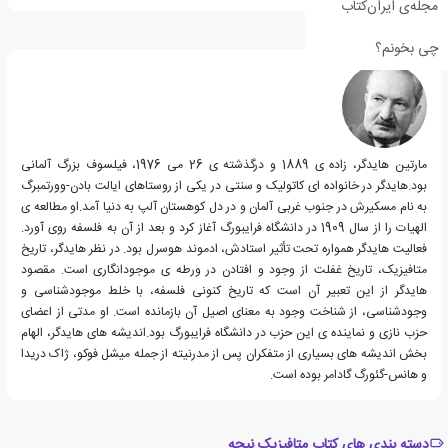
مجله‌ی ایران‌کتاب
درباره مارتین هایدگر
چی بخونم؟
مارتین هایدگر، زاده ی 1889 و درگذشته ی 26 می 1976، فیلسوف بزرگ آلمانی
بود.هایدگر در خانواده ای کاتولیک و سنتی در یکی از روستاهای ایالت بادن-وورتمبرگ
به نام مسکیرش در جنوب غربی آلمان و در دل کوهستان آلپ به دنیا آمد.او مطالعه ی
الهیات را از سال 1909 در دانشگاه فرایبورگ آغاز کرد و بعد از آن به فلسفه روی آورد.
فعالیت هایدگر همواره تحت تأثیر استادش، ادموند هوسرل بود. در نظر هایدگر، تاریخ
متافیزیک، تاریخ غفلت از وجود و افتادن در ورطه ی موجودانگاری است. مقصود
هایدگر از این تعبیر آن است که تاریخ کنونی فلسفه، با خلط موجودشناسی و
وجودشناسی، از شناخت وجود به معنای اصیل آن بازمانده است. او مدتی از اعضای
حزب نازی و نماینده ی این حزب در دانشگاه فرایبورگ بود.اندیشه های هایدگر، الهام
بخش اندیشه های بسیاری از متفکران پس از مدرنیته از جمله میشل فوکو، ژاک دریدا
و هانس-گئورگ گادامر بوده است.
دسته بندی های کتاب متافیزیک نیچه