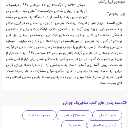
مجله‌ی ایران‌کتاب
والتر بنیامین، زاده ی 15 جولای 1892 و درگذشته ی 27 سپتامبر 1940، فیلسوف،
مترجم، نویسنده، برنامه ساز رادیو و زیبایی شناس مارکسیست آلمانی بود. بنیامین در
چی بخونم؟
خانواده ای ثروتمند و یهودی در برلین به دنیا آمد. او در دانشگاه به تحصیل در رشته
های فلسفه، تاریخ هنر، و ادبیات پرداخت. بنیامین در جوانی، مدتی به فراگیری عرفان
و فلسفه در دین یهود روی آورد. او از اعضای مکتب فرانکفورت و یکی از منتقدین
فرهنگی، دانشمندان ادبی، و ژورنالیست های اجتماعی برجسته در نیمه ی اول قرن
بیستم در آلمان بود. بنیامین از امپریالیسم در غرب انتقاد می کرد و به مبارزه با سرمایه
داری می پرداخت. او سرمایه داری را موجب بروز تحولاتی خاص و غالبا منفی در فرآیند
تحولات اجتماعی در نظر می گرفت.والتر بنیامین در 27 سپتامبر 1940، به علت فرار از
نیروهای فاشیست آلمان، در مرز فرانسه و اسپانیا دستگیر شد و برای فرار از اسیر شدن
به دست نیروی گشتاپوی آلمان، دست به خودکشی زد. او ظاهرا تعداد زیادی قرص
مرفین به مصرف رسانده بود ولی تا کنون مرگش، مرگی مشکوک به نظر رسیده است.
اخیرا نظریه ای مطرح شده مبنی بر این که بنیامین توسط پلیس مخفی استالین به
قتل رسیده است.
دسته بندی های کتاب متافیزیک جوانی
ادبیات آلمان
دهه 1990 میلادی
مجموعه مقالات
گردآوری و تلفیق
متافیزیک