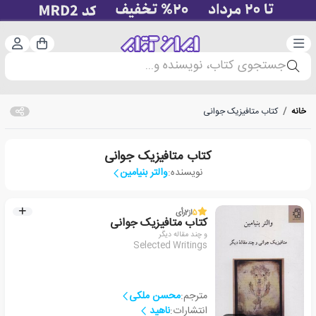
دسته‌بندی
ورود 
سبد خرید
جستجوی کتاب، نویسنده و...
خانه
/
کتاب متافیزیک جوانی
کتاب متافیزیک جوانی
نویسنده:
والتر بنیامین
5
از
2
رأی
کتاب متافیزیک جوانی
و چند مقاله دیگر
Selected Writings
مترجم:
محسن ملکی
انتشارات:
ناهید