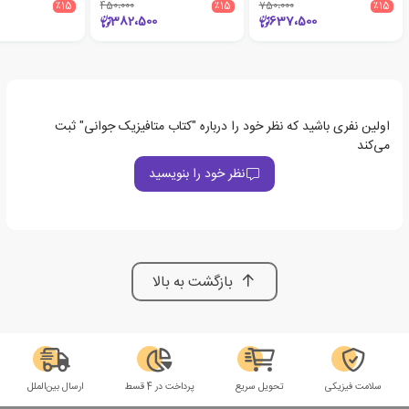
٪15
450،000
٪15
750،000
٪15
382،500
637،500
اولین نفری باشید که نظر خود را درباره "کتاب متافیزیک جوانی" ثبت
می‌کند
نظر خود را بنویسید
بازگشت به بالا
سلامت فیزیکی
تحویل سریع
پرداخت در 4 قسط
ارسال بین‌الملل