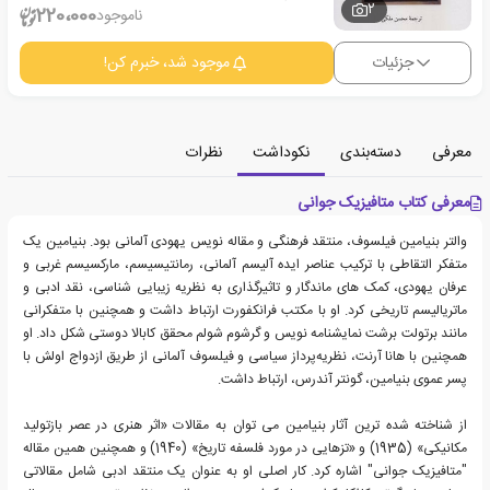
2
220،000
ناموجود
جزئیات
موجود شد، خبرم کن!
معرفی
دسته‌بندی
نکوداشت
نظرات
معرفی کتاب متافیزیک جوانی
والتر بنیامین فیلسوف، منتقد فرهنگی و مقاله نویس یهودی آلمانی بود. بنیامین یک
متفکر التقاطی با ترکیب عناصر ایده آلیسم آلمانی، رمانتیسیسم، مارکسیسم غربی و
عرفان یهودی، کمک های ماندگار و تاثیرگذاری به نظریه زیبایی شناسی، نقد ادبی و
ماتریالیسم تاریخی کرد. او با مکتب فرانکفورت ارتباط داشت و همچنین با متفکرانی
مانند برتولت برشت نمایشنامه نویس و گرشوم شولم محقق کابالا دوستی شکل داد. او
همچنین با هانا آرنت، نظریه‌پرداز سیاسی و فیلسوف آلمانی از طریق ازدواج اولش با
پسر عموی بنیامین، گونتر آندرس، ارتباط داشت.
از شناخته شده ترین آثار بنیامین می توان به مقالات «اثر هنری در عصر بازتولید
مکانیکی» (1935) و «تزهایی در مورد فلسفه تاریخ» (1940) و همچنین همین مقاله
"متافیزیک جوانی" اشاره کرد. کار اصلی او به عنوان یک منتقد ادبی شامل مقالاتی