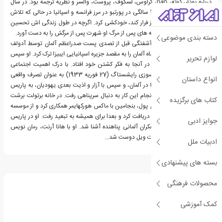
درباره بودلر، گوته، کافکا، کراوس، لسکوف، پروست، والسر و نظریه ترجمه بود. در سال
1940، بنیامین در سن 48 سالگی در پورتبو در مرز فرانسه و اسپانیا در حالی که تلاش
می کرد از ورماخت متجاوز فرار کند، خودکشی کرد. اگرچه در طول زندگی اش تحسین
عمومی از او دریغ شد، دهه های پس از مرگ او شهرت پس از مرگش را به دست آورد.
دسته بندی موضوعی
در سال 1932، در جریان آشفتگی قبل از تصدی پست صدراعظم آلمان توسط آدولف
هیتلر، بنیامین برای چند ماه آلمان را به مقصد جزیره اسپانیایی ایبیزا ترک کرد. او سپس
لوازم تحریر
به نیس نقل مکان کرد و در آنجا به فکر کشتن خود افتاد. با درک اهمیت اجتماعی
سیاسی و فرهنگی آتش سوزی رایشستاگ (27 فوریه 1933) به عنوان تصرف واقعی
انواع داستان
قدرت کامل توسط نازی ها در آلمان، و سپس با آزار و اذیت بعدی یهودیان، به پاریس
نقل مکان کرد، اما قبل از انجام این کار به دنبال سرپناهی رفت. در خانه برتولت برشت
کتاب های برگزیده
مدتی را ماند. با تمام شدن پول، بنجامین با ماکس هورکهایمر همکاری کرد و از موسسه
تحقیقات اجتماعی بودجه دریافت کرد و بعدا برای همیشه به تبعید رفت. او در پاریس
جوایز ادبی
با دیگر هنرمندان و روشنفکران آلمانی پناهنده آشنا شد. او با هانا آرنت، رمان نویس
هرمان هسه و آهنگساز کرت ویل دوست شد...
ادبیات ملل
بسته های پیشنهادی
درباره والتر بنیامین
محصولات فرهنگی
کمک آموزشی