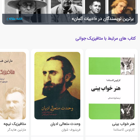
برترین نویسندگان در «ادبیات آلمان»
ادامه مقاله
کتاب های مرتبط با متافیزیک جوانی
هنر خواب بینی
وحدت متعالی ادیان
متافیزیک نیچه
کارلوس کاستاندا
فریتیوف شوان
مارتین هایدگر