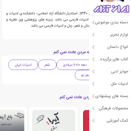
پروین سلاجقه متولد سال 1340، استادیار دانشگاه ازاد اسلامی- دانشکده ی ادبیات و
علوم انسانی-گروه زبان و ادبیات فارسی می باشد. زمینه های پژوهشی وی نظریه و
دسته بندی موضوعی
نقد ادبی، نویسندگی داستان و شعر، زبان و ادبیات فارسی می باشد.
لوازم تحریر
انواع داستان
دسته بندی های کتاب به مردن عادت نمی کنم
کتاب های برگزیده
ادبیات معاصر
دهه 2010 میلادی
شعر
ادبیات ایران
جوایز ادبی
شعر ایرانی
شعر نو
ادبیات ملل
بسته های پیشنهادی
کتاب های مرتبط با به مردن عادت نمی کنم
محصولات فرهنگی
کمک آموزشی