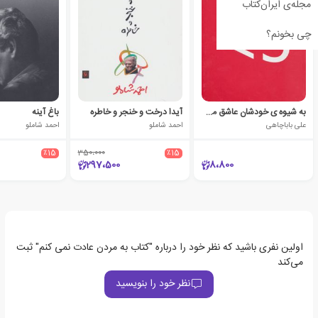
مجله‌ی ایران‌کتاب
چی بخونم؟
به شیوه ی خودشان عاشق می شوند
آیدا درخت و خنجر و خاطره
باغ آینه
علی باباچاهی
احمد شاملو
احمد شاملو
٪15
350،000
٪15
297،500
8،800
اولین نفری باشید که نظر خود را درباره "کتاب به مردن عادت نمی کنم" ثبت
می‌کند
نظر خود را بنویسید