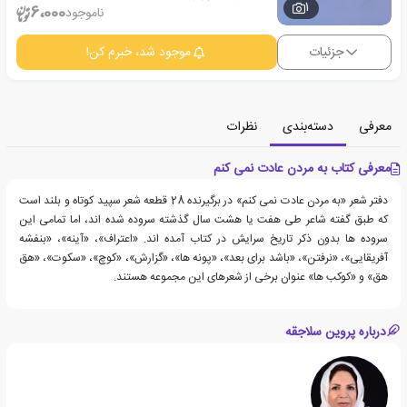
1
6،000
ناموجود
جزئیات
موجود شد، خبرم کن!
معرفی
دسته‌بندی
نظرات
معرفی کتاب به مردن عادت نمی کنم
دفتر شعر «به مردن عادت نمی کنم» در برگیرنده 28 قطعه شعر سپید کوتاه و بلند است
که طبق گفته شاعر طی هفت یا هشت سال گذشته سروده شده اند، اما تمامی این
سروده ها بدون ذکر تاریخ سرایش در کتاب آمده اند. «اعتراف»، «آینه»، «بنفشه
آفریقایی»، «نرفتن»، «باشد برای بعد»، «پونه ها»، «گزارش»، «کوچ»، «سکوت»، «هق
هق» و «کوکب ها» عنوان برخی از شعرهای این مجموعه هستند.
درباره پروین سلاجقه