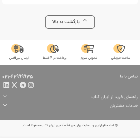
بازگشت به بالا
سلامت فیزیکی
تحویل سریع
پرداخت در 4 قسط
ارسال بین‌الملل
تماس با ما
021-62999935
راهنمای خرید از ایران کتاب
ثبت سفارش
شیوه پرداخت
خدمات مشتریان
تخفیف‌های خرید
شرایط ارسال سفارش
درباره ما
شرایط استفاده
حریم خصوصی
پیگیری سفارش
بازگرداندن سفارش
پرسش‌های متداول
© تمام حقوق این وب‌سایت برای فروشگاه آنلاین ایران کتاب محفوظ است.