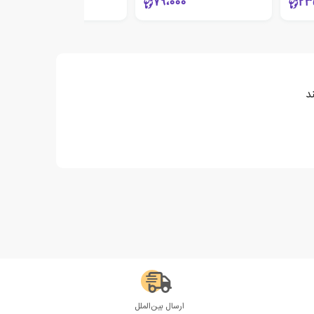
221،000
79،000
23
د
ارسال بین‌الملل