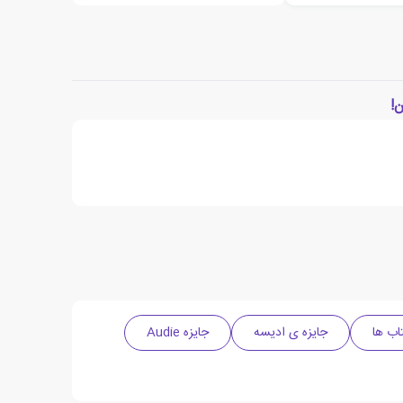
!
اب ها
جایزه ی ادیسه
جایزه Audie