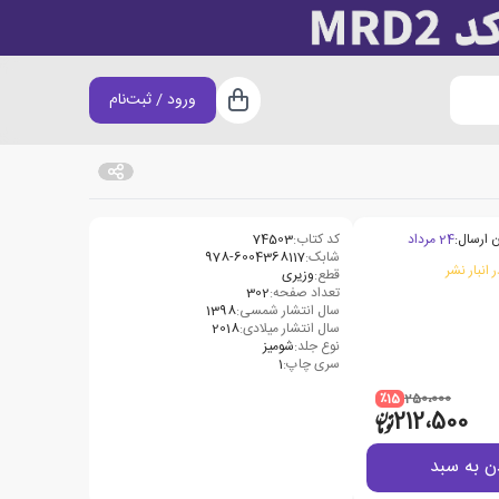
ورود / ثبت‌نام
سبد خرید
 ارسال:
24 مرداد
کد کتاب:
74503
شابک:
978-6004368117
 انبار نشر
قطع:
وزیری
تعداد صفحه:
302
سال انتشار شمسی:
1398
سال انتشار میلادی:
2018
نوع جلد:
شومیز
سری چاپ:
1
٪15
250،000
212،500
ن به سبد