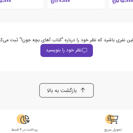
5،000
120،000
595،000
لین نفری باشید که نظر خود را درباره "کتاب آهای بچه جون!" ثبت می‌کن
نظر خود را بنویسید
بازگشت به بالا
تحویل سریع
پرداخت در 4 قسط