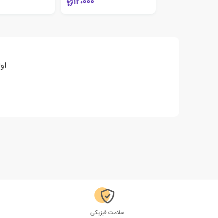
12،000
او
سلامت فیزیکی