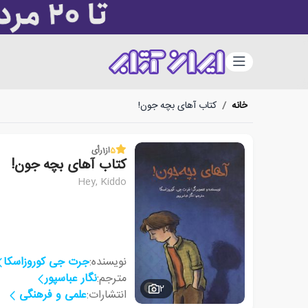
دسته‌بندی
خانه
/
کتاب آهای بچه جون!
5
از
1
رأی
کتاب آهای بچه جون!
Hey, Kiddo
نویسنده:
جرت جی کوروزاسکا
مترجم:
نگار عباسپور
2
انتشارات:
علمی و فرهنگی