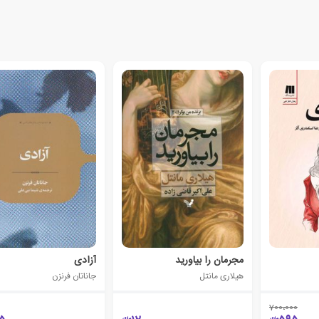
مجرمان را بیاورید
آزادی
هیلاری مانتل
جاناتان فرنزن
700،000