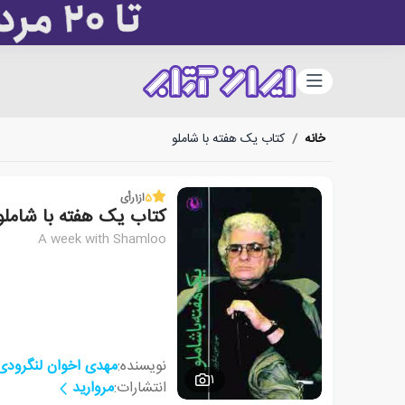
دسته‌بندی
خانه
/
کتاب یک هفته با شاملو
5
از
1
رأی
کتاب یک هفته با شاملو
A week with Shamloo
نویسنده:
مهدی اخوان لنگرودی
1
انتشارات:
مروارید