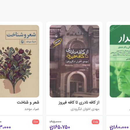
از کافه نادری تا کافه فیروز
شعر و شناخت
مهدی اخوان لنگرودی
ضیاء موحد
0
٪10
195،000
٪15
3،000
165،750
180،000