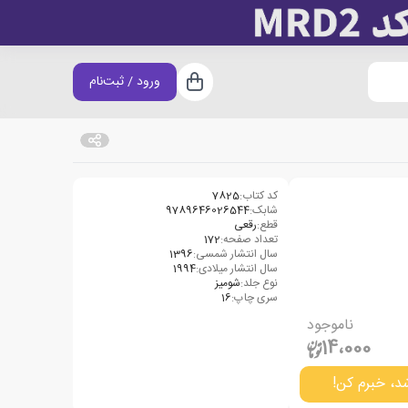
ورود / ثبت‌نام
سبد خرید
کد کتاب:
7825
شابک:
9789646026544
قطع:
رقعی
تعداد صفحه:
172
سال انتشار شمسی:
1396
سال انتشار میلادی:
1994
نوع جلد:
شومیز
سری چاپ:
16
ناموجود
14،000
د، خبرم کن!