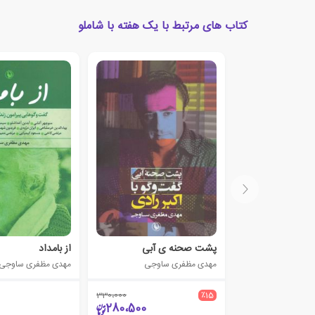
کتاب های مرتبط با یک هفته با شاملو
پشت صحنه ی آبی
از بامداد
مهدی مظفری ساوجی
مهدی مظفری ساوجی
330،000
٪15
280،500