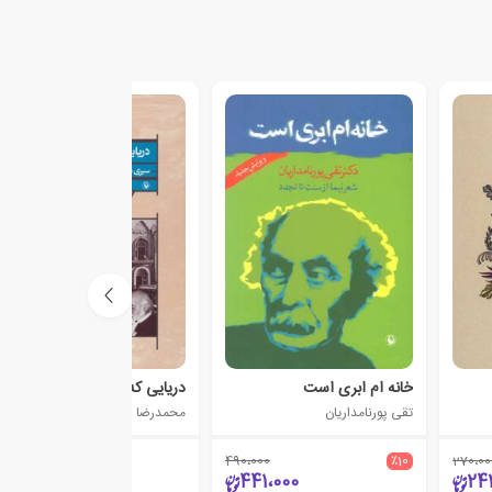
خانه ام ابری است
دریایی که همیشه توفانی بود
تقی پورنامداریان
محمدرضا اصلانی همدانی
490،000
٪10
270،00
52،000
441،000
24