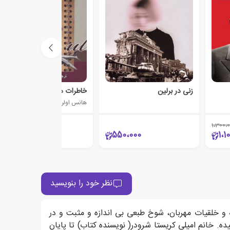
زنی در برلین
خاطرات هانس اولریخ رودل
هانس اولریخ رودل
1،300،
26،000
550،000
1،1
نظر خود را بنویسید
 و خلقیات مهربان، شوخ طبعی بی اندازه و مثبت و در
. خانم امیلی کریستا شرودر( نویسنده کتاب) تا پایان