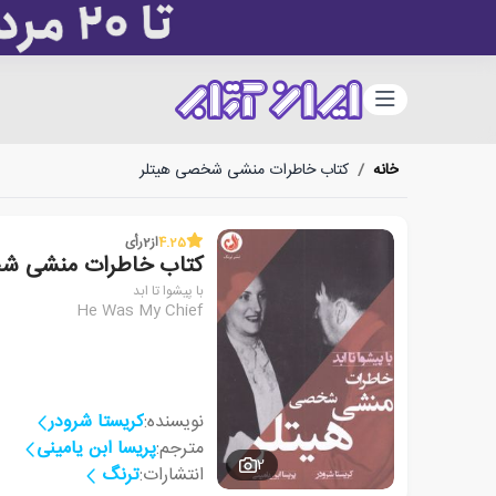
دسته‌بندی
خانه
/
کتاب خاطرات منشی شخصی هیتلر
4.25
از
2
رأی
کتاب خاطرات منشی شخ
با پیشوا تا ابد
He Was My Chief
نویسنده:
کریستا شرودر
مترجم:
پریسا ابن یامینی
2
انتشارات:
ترنگ