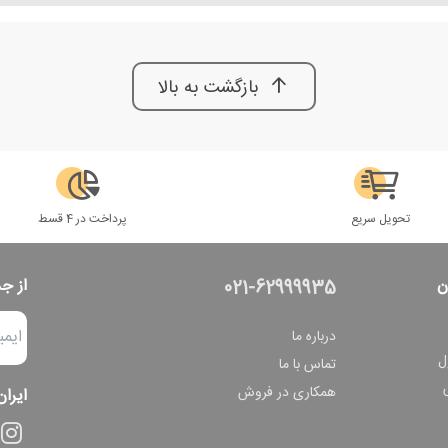
بازگشت به بالا
تحویل سریع
پرداخت در 4 قسط
ن
از ج
021-62999935
درباره ما
ل
تماس با ما
همکاری در فروش
ایران