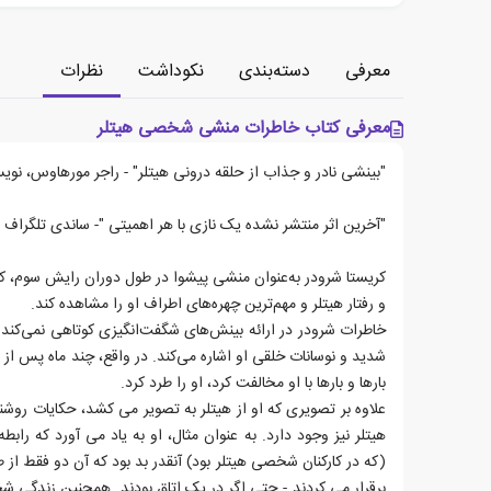
معرفی
دسته‌بندی
نکوداشت
نظرات
معرفی کتاب خاطرات منشی شخصی هیتلر
"بینشی نادر و جذاب از حلقه درونی هیتلر" - راجر مورهاوس، نوی
"آخرین اثر منتشر نشده یک نازی با هر اهمیتی "- ساندی تلگراف
کریستا شرودر به‌عنوان منشی پیشوا در طول دوران رایش سوم، کام
و رفتار هیتلر و مهم‌ترین چهره‌های اطراف او را مشاهده کند.
خاطرات شرودر در ارائه بینش‌های شگفت‌انگیزی کوتاهی نمی‌کند: ا
شدید و نوسانات خلقی او اشاره می‌کند. در واقع، چند ماه پس از 
بارها و بارها با او مخالفت کرد، او را طرد کرد.
علاوه بر تصویری که او از هیتلر به تصویر می کشد، حکایات روشنگ
هیتلر نیز وجود دارد. به عنوان مثال، او به یاد می آورد که راب
(که در کارکنان شخصی هیتلر بود) آنقدر بد بود که آن دو فقط از ط
برقرار می کردند - حتی اگر در یک اتاق بودند. همچنین زندگی ش