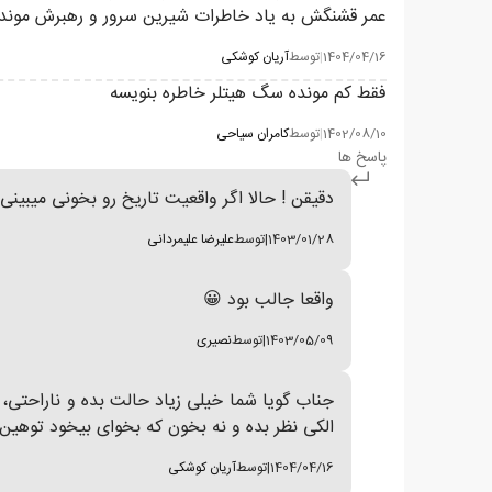
عمر قشنگش به یاد خاطرات شیرین سرور و رهبرش موند. 
1404/04/16
|
توسط
آریان کوشکی
فقط کم مونده سگ هیتلر خاطره بنویسه
1402/08/10
|
توسط
کامران سیاحی
پاسخ ها
دقیقن ! حالا اگر واقعیت تاریخ رو بخونی میبینی
1403/01/28
|
توسط
علیرضا علیمردانی
واقعا جالب بود 😀
1403/05/09
|
توسط
نصیری
جناب گویا شما خیلی زیاد حالت بده و ناراحتی،
الکی نظر بده و نه بخون که بخوای بیخود توهین 
1404/04/16
|
توسط
آریان کوشکی