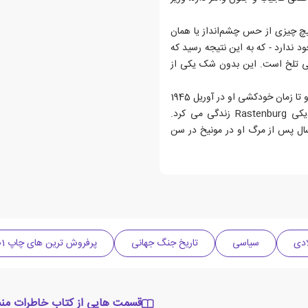
یچ چیزی از حس چشم‌انداز یا همان
د ندارد - که به این نتیجه رسید که
حنی تلخ است. این بدون شک یکی از
کریستا شرودر در مجموع دوازده سال منشی شخصی هیتلر بود. او تا زمان خودکشی او در آوریل 1945
به عنوان منشی او کار می کرد و در Wolfsschanze در نزدیکی Rastenburg زندگی می کرد.
Er War Mein  اولین بار در سال 1985، یک سال پس از مرگ او در مونیخ در سن
سیاسی
تاریخ جنگ جهانی
پرفروش ترین های چاپ 1401
قسمت هایی از کتاب خاطرات م