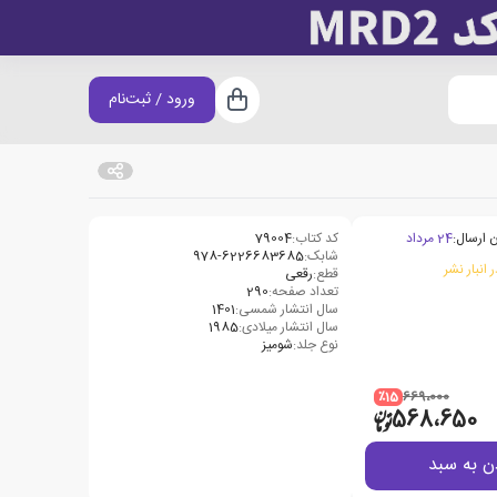
ورود / ثبت‌نام
سبد خرید
 ارسال:
24 مرداد
کد کتاب:
79004
شابک:
978-6226683685
 انبار نشر
قطع:
رقعی
تعداد صفحه:
290
سال انتشار شمسی:
1401
سال انتشار میلادی:
1985
نوع جلد:
شومیز
٪15
669،000
568،650
ن به سبد