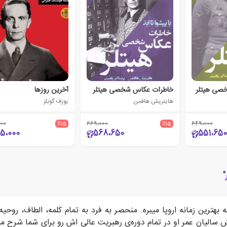
صی هیتلر
خاطرات عکاس شخصی هیتلر
آخرین روزها
هاینریش هافمن
یوزف گوبلز
000
٪15
669،000
٪15
649،000
05،000
568،650
551،650
"
ترین زمانه اروپا میبره. منحصر به فرد به تمام کلمه، الطاف، روحیه
الیان عمر او در تمام دوره‌ی رهبریت عالی اش رو برای شما شرح میده