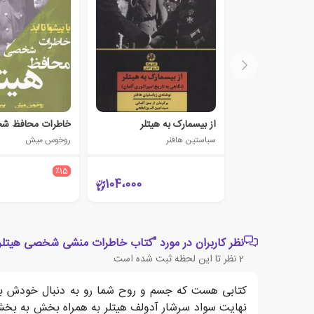
از بیسمارک به هیتلر
خاطرات محافظ شخ
سباستین هافنر
روخوس میش
٪15
104،000
نظر کاربران در مورد "کتاب خاطرات منشی شخصی هیتلر
2
نظر تا این لحظه ثبت شده است
کتابی هست که جسم و روح شما رو به دنبال خودش به به
نهایت سواد سرشار آدولف هیتلر به همراه بخش به بخش س