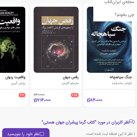
مجله‌ی ایران‌کتاب
چی بخونم؟
جنگ سیاهچاله
رقص جهان
واقعیت پنهان
لئونارد ساسکیند
مارسلو گلیسر
برایان گرین
٪10
840،000
٪15
714،000
84،000
نظر کاربران در مورد "کتاب گرما پیشران جهان هستی"
نظر خود را بنویسید
1
نظر تا این لحظه ثبت شده است