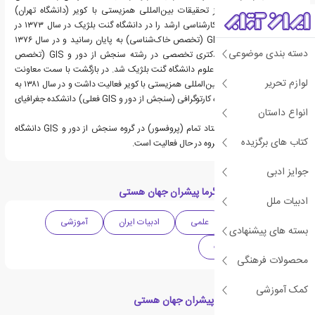
سال به عنوان مربی مرکز تحقیقات بین‌المللی همزیستی با کویر (دانشگاه تهران)
مشغول به کار شد. دوره کارشناسی ارشد را در دانشگاه گنت بلژیک در سال ۱۳۷۳ در
رشته سنجش از دور و GIS (تخصص خاک‌شناسی) به پایان رسانید و در سال ۱۳۷۶
دسته بندی موضوعی
موفق به دریافت درجه دکتری تخصصی در رشته سنجش از دور و GIS (تخصص
خاک‌شناسی) از دانشکده علوم دانشگاه گنت بلژیک شد. در بازگشت با سمت معاونت
لوازم تحریر
پژوهشی مرکز تحقیقات بین‌المللی همزیستی با کویر فعالیت داشت و در سال ۱۳۸۱ به
عضویت هیئت علمی گروه کارتوگرافی (سنجش از دور و GIS فعلی) دانشکده جغرافیای
انواع داستان
دانشگاه تهران پیوست.
وی هم‌اکنون به عنوان استاد تمام (پروفسور) در گروه سنجش از دور و GIS دانشگاه
کتاب های برگزیده
تهران به عنوان مدیر این گروه در حال فعالیت است.
جوایز ادبی
دسته بندی های کتاب گرما پیشران جهان هستی
ادبیات ملل
ادبیات معاصر
علمی
ادبیات ایران
آموزشی
بسته های پیشنهادی
نجوم
فیزیک
محصولات فرهنگی
کمک آموزشی
کتاب های مرتبط با گرما پیشران جهان هستی