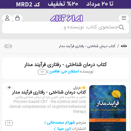
دسته‌بندی
ورود 
سبد خرید
جستجوی کتاب، نویسنده و...
خانه
/
کتاب درمان شناختی - رفتاری فرآیند مدار
کتاب درمان شناختی - رفتاری فرآیند مدار
نویسنده:
استفان جی هافمن
1
5
از
1
رأی
کتاب درمان شناختی - رفتاری فرآیند مدار
دانش و صلاحیت های بالینی پایه ای درمان شناختی رفتاری
Process-based CBT : the science and core
clinical competencies of cognitive behavioral
therapy
مترجم:
شهرام محمدخانی
1
انتشارات:
ابن سینا