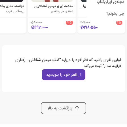
مجله‌ی ایران‌کتاب
کتاب کار کارکردهای اجرایی برای نوجوانان
مقدمه ای بر درمان شناختی رفتاری نوین
توانمند سازی وال
شارون هانسن
استفان جی هافمن
یوهانس شوپ
چی بخونم؟
580،000
٪15
209،000
٪5
493،000
198،550
اولین نفری باشید که نظر خود را درباره "کتاب درمان شناختی - رفتاری
فرآیند مدار" ثبت می‌کند
نظر خود را بنویسید
بازگشت به بالا