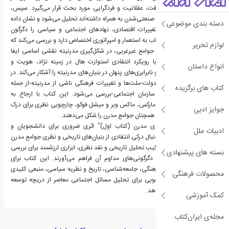
شکل‌گیری ایده‌های پیشرفت، عقلانیت و فردگرایی مورد بحث قرار می‌گیرد. سپس،
تحولاتی که سرمایه‌داری و صنعتی‌شدن به همراه داشته‌اند تحلیل می‌شود و نشان داده
دسته بندی موضوعی
می‌شود که چگونه این تغییرات اقتصادی، نهادهای اجتماعی و سیاسی را دگرگون
کرده‌اند. بخش مهمی از کتاب به استعمار و امپراتوری اختصاص دارد و بررسی می‌کند که
لوازم تحریر
چگونه سلطه اروپاییان بر جوامع غیرغربی، در شکل‌گیری مدرنیته نقشی اساسی ایفا
کرده است. این دیدگاه با رویکرد انتقادی استوارت هال در زمینه نژاد، هویت و
انواع داستان
جهانی‌شدن همسو است و نابرابری‌های پنهان در بنیان‌های مدرنیته را آشکار می‌کند. در
بخش‌های پایانی، ظهور دولت-ملت‌ها و تغییرات فرهنگی ناشی از مدرنیته-از جمله
کتاب های برگزیده
شهرنشینی، ارتباطات و سازمان اجتماعی-بررسی می‌شود. این کتاب با ارجاع به
نظریه‌پردازانی مانند کارل مارکس، ماکس وبر و میشل فوکو، چارچوبی نظری برای درک
جوایز ادبی
نیروهایی ارائه می‌دهد که همچنان جوامع مدرن را شکل می‌دهند.
"درآمدی بر فهم جامعه ی مدرن (کتاب اول)" اثری ضروری برای دانشجویان و
ادبیات ملل
پژوهشگرانی است که به دنبال درکی انتقادی از بنیان‌های تاریخی و نظری جوامع مدرن
هستند. گیبن و هال، با ترکیب تحلیل تاریخی و نقد نظری، ابزاری ارزشمند برای بررسی
بسته های پیشنهادی
پیچیدگی‌های مدرنیته و دگرگونی‌های مداوم آن فراهم می‌آورند. این کتاب برای
علاقه‌مندان به مطالعات فرهنگی، جامعه‌شناسی، تاریخ و نظریه سیاسی، منبعی کلیدی
محصولات فرهنگی
محسوب می‌شود و چارچوبی برای تحلیل مسائل اجتماعی معاصر از دریچه توسعه
تاریخی مدرنیته ارائه می‌دهد.
کمک آموزشی
مجله‌ی ایران‌کتاب