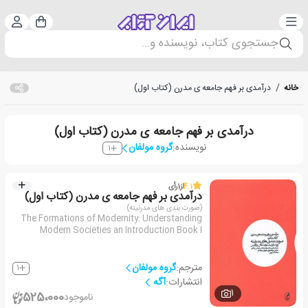
دسته‌بندی
ورود 
سبد خرید
جستجوی کتاب، نویسنده و...
خانه
/
درآمدی بر فهم جامعه ی مدرن (کتاب اول)
درآمدی بر فهم جامعه ی مدرن (کتاب اول)
نویسنده:
گروه مولفان
1
4.1
از
1
رأی
درآمدی بر فهم جامعه ی مدرن (کتاب اول)
(صورت بندی های مدرنیته)
The Formations of Modernity: Understanding
Modern Societies an Introduction Book I
مترجم:
گروه مولفان
1
انتشارات:
آگه
1
525،000
ناموجود