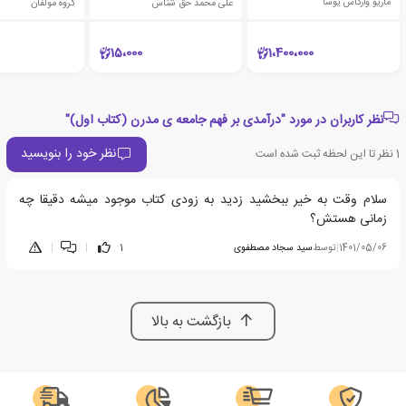
ماریو وارگاس یوسا
علی محمد حق شناس
گروه مولفان
15،000
1،400،000
نظر کاربران در مورد "درآمدی بر فهم جامعه ی مدرن (کتاب اول)"
نظر خود را بنویسید
1
نظر تا این لحظه ثبت شده است
سلام وقت به خیر ببخشید زدید به زودی کتاب موجود میشه دقیقا چه
زمانی هستش؟
1401/05/06
|
توسط
سید سجاد مصطفوی
1
|
|
بازگشت به بالا