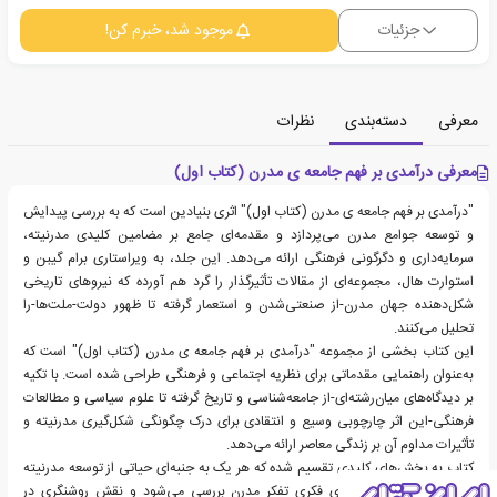
جزئیات
موجود شد، خبرم کن!
معرفی
دسته‌بندی
نظرات
معرفی درآمدی بر فهم جامعه ی مدرن (کتاب اول)
"درآمدی بر فهم جامعه ی مدرن (کتاب اول)" اثری بنیادین است که به بررسی پیدایش
و توسعه جوامع مدرن می‌پردازد و مقدمه‌ای جامع بر مضامین کلیدی مدرنیته،
سرمایه‌داری و دگرگونی فرهنگی ارائه می‌دهد. این جلد، به ویراستاری برام گیبن و
استوارت هال، مجموعه‌ای از مقالات تأثیرگذار را گرد هم آورده که نیروهای تاریخی
شکل‌دهنده جهان مدرن-از صنعتی‌شدن و استعمار گرفته تا ظهور دولت-ملت‌ها-را
تحلیل می‌کنند.
این کتاب بخشی از مجموعه "درآمدی بر فهم جامعه ی مدرن (کتاب اول)" است که
به‌عنوان راهنمایی مقدماتی برای نظریه اجتماعی و فرهنگی طراحی شده است. با تکیه
بر دیدگاه‌های میان‌رشته‌ای-از جامعه‌شناسی و تاریخ گرفته تا علوم سیاسی و مطالعات
فرهنگی-این اثر چارچوبی وسیع و انتقادی برای درک چگونگی شکل‌گیری مدرنیته و
تأثیرات مداوم آن بر زندگی معاصر ارائه می‌دهد.
کتاب به بخش‌های کلیدی تقسیم شده که هر یک به جنبه‌ای حیاتی از توسعه مدرنیته
می‌پردازد. ابتدا، ریشه‌های فکری تفکر مدرن بررسی می‌شود و نقش روشنگری در