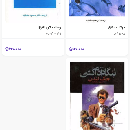
مهتاب عشق
رساله دلاور اشراق
رومن گاری
پائولو کوئیلو
420،000
120،000