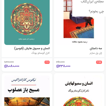
مجله‌ی ایران‌کتاب
چی بخونم؟
سه داستان
انسان و سمبول هایش (شومیز)
ژان پل سارتر
کارل گوستاو یونگ
1،200،000
٪10
280،000
٪15
1،080،000
238،000