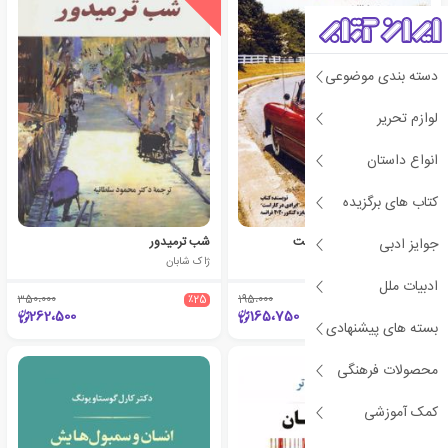
دسته بندی موضوعی
لوازم تحریر
انواع داستان
کتاب های برگزیده
همه‌ی خانواده‌های خوشبخت
شب ترمیدور
جوایز ادبی
اروه لوته لیه
ژاک شابان
ادبیات ملل
350،000
٪25
195،000
٪15
262،500
165،750
بسته های پیشنهادی
محصولات فرهنگی
کمک آموزشی