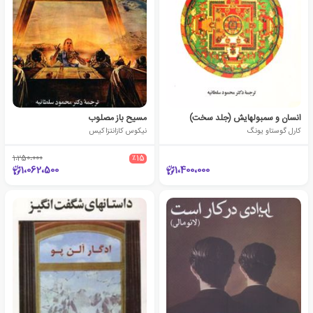
انسان و سمبولهایش (جلد سخت)
مسیح باز مصلوب
کارل گوستاو یونگ
نیکوس کازانتزاکیس
1،250،000
٪15
1،062،500
1،400،000