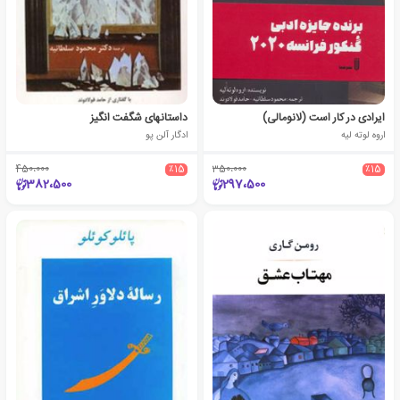
ایرادی در کار است (لانومالی)
داستانهای شگفت انگیز
اروه لوته لیه
ادگار آلن پو
450،000
٪15
350،000
٪15
382،500
297،500