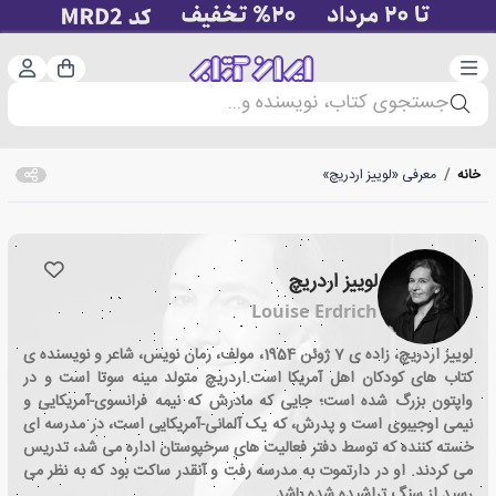
دسته‌بندی
ورود 
سبد خرید
جستجوی کتاب، نویسنده و...
خانه
/
معرفی «لوییز اردریچ»
لوییز اردریچ
Louise Erdrich
لوییز اردریچ، زاده ی 7 ژوئن 1954، مولف، رمان نویس، شاعر و نویسنده ی
کتاب های کودکان اهل آمریکا است.اردریچ متولد مینه سوتا است و در
واپتون بزرگ شده است؛ جایی که مادرش که نیمه فرانسوی-آمریکایی و
نیمی اوجیبوی است و پدرش، که یک آلمانی-آمریکایی است، در مدرسه ای
خسته کننده که توسط دفتر فعالیت های سرخپوستان اداره می شد، تدریس
می کردند. او در دارتموت به مدرسه رفت و آنقدر ساکت بود که به نظر می
رسید از سنگ تراشیده شده باشد.