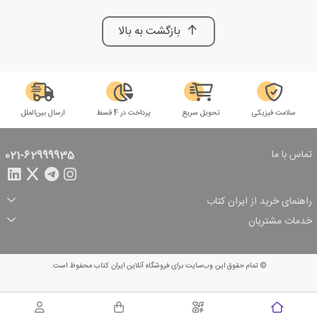
بازگشت به بالا
سلامت فیزیکی
تحویل سریع
پرداخت در 4 قسط
ارسال بین‌الملل
تماس با ما
021-62999935
راهنمای خرید از ایران کتاب
ثبت سفارش
شیوه پرداخت
خدمات مشتریان
تخفیف‌های خرید
شرایط ارسال سفارش
درباره ما
شرایط استفاده
حریم خصوصی
پیگیری سفارش
بازگرداندن سفارش
پرسش‌های متداول
© تمام حقوق این وب‌سایت برای فروشگاه آنلاین ایران کتاب محفوظ است.
سبد خرید