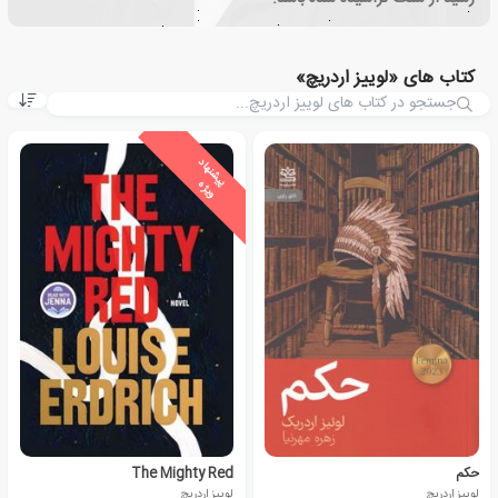
کتاب های «لوییز اردریچ»
ی
ش
ن
ه
ا
د
و
ی
ژ
پ
ه
حکم
The Mighty Red
لوییز اردریچ
لوییز اردریچ