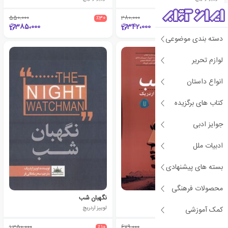
550،000
٪30
380،000
٪10
385،000
342،000
دسته بندی موضوعی
ی
ش
ن
ه
ا
د
و
ی
ژ
لوازم تحریر
پ
ه
انواع داستان
کتاب های برگزیده
جوایز ادبی
ادبیات ملل
بسته های پیشنهادی
محصولات فرهنگی
ناطور شب
نگهبان شب
لوییز اردریچ
لوییز اردریچ
کمک آموزشی
1،350،000
٪10
679،000
٪25