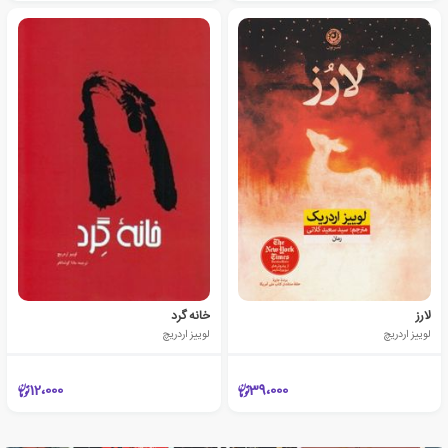
لارز
خانه گرد
لوییز اردریچ
لوییز اردریچ
12،000
39،000