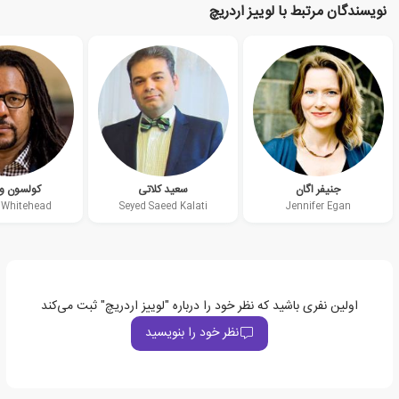
نویسندگان مرتبط با لوییز اردریچ
جنیفر اگان
سعید کلاتی
کولسون وا
 Whitehead
Seyed Saeed Kalati
Jennifer Egan
اولین نفری باشید که نظر خود را درباره "لوییز اردریچ" ثبت می‌کند
نظر خود را بنویسید