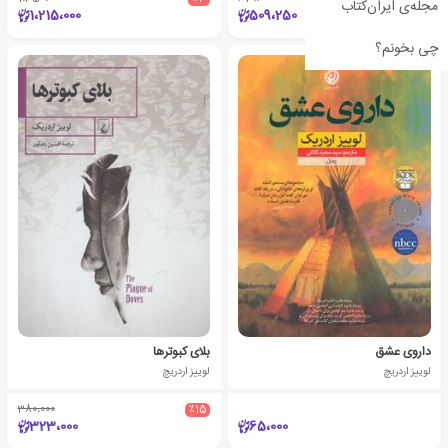
مجله‌ی ایران‌کتاب
1،215،000
509،250
چی بخونم؟
داروی عشق
بلای کبوترها
لوییز اردریچ
لوییز اردریچ
380،000
٪15
323،000
65،000