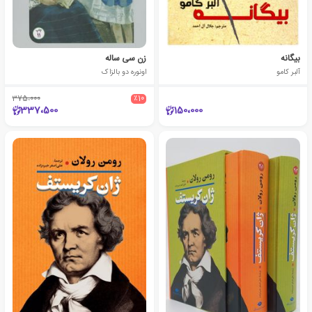
بیگانه
زن سی ساله
آلبر کامو
اونوره دو بالزاک
375،000
٪10
337،500
150،000