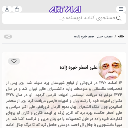
دسته‌بندی
ورود 
سبد خرید
جستجوی کتاب، نویسنده و...
خانه
/
معرفی «علی اصغر خبره زاده»
علی اصغر خبره زاده
۱۲ اسفند ۱۳۰۲ در تزرجانی از توابع شهرستان یزد متولد شد. وی پس از
تحصیلات مقدماتی و متوسطه، وارد دانشسرای عالی تهران شد و در سال
۱۳۲۴ موفق به دریافت لیسانس ادبیات فارسی گردید. او در سال ۱۳۲۸
دکترای ادبیات خود را رشته زبان و ادبیات فارسی دریافت کرد. وی از محضر
اساتیدی چون ملک الشعرای بهار، بدیع الزمان فروزانفر، علی اکبر سیاسی و
علی اصغر حکمت بهره برد که اثری ژرف بر آینده فکری و کاری او برجای
گذاردند.خبره زاده در طول تحصیلات با دو زبان عربی و فرانسه آشنا شد. در
دورهٔ دانشجویی با جلال آل احمد دوستی حاصل کرد که تا مرگ جلال ادامه