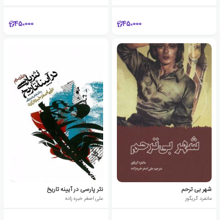
45،000
45،000
شهر بی ترحم
نثر پارسی در آیینه تاریخ
مانفرد گریگور
علی اصغر خبره زاده