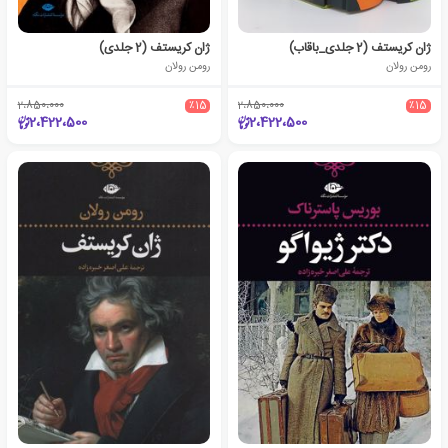
ژان کریستف (2 جلدی_باقاب)
ژان کریستف (2 جلدی)
رومن رولان
رومن رولان
2،850،000
٪15
2،850،000
٪15
2،422،500
2،422،500