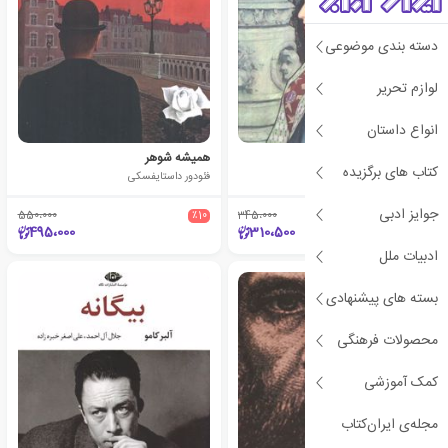
دسته بندی موضوعی
لوازم تحریر
انواع داستان
زن سی ساله
همیشه شوهر
کتاب های برگزیده
اونوره دو بالزاک
فئودور داستایفسکی
جوایز ادبی
550،000
٪10
345،000
٪10
495،000
310،500
ادبیات ملل
بسته های پیشنهادی
محصولات فرهنگی
کمک آموزشی
مجله‌ی ایران‌کتاب