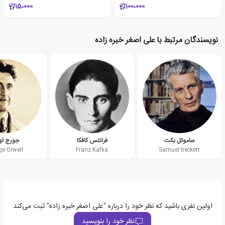
15،000
100،000
نویسندگان مرتبط با علی اصغر خبره زاده
ساموئل بکت
فرانتس کافکا
جورج او
ge Orwell
Franz Kafka
Samuel beckett
اولین نفری باشید که نظر خود را درباره "علی اصغر خبره زاده" ثبت می‌کند
نظر خود را بنویسید