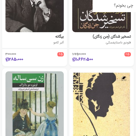
چی بخونم؟
تسخیر شدگان (جن زدگان)
بیگانه
فئودور داستایفسکی
آلبر کامو
300،000
٪5
1،750،000
٪5
285،000
1،662،500