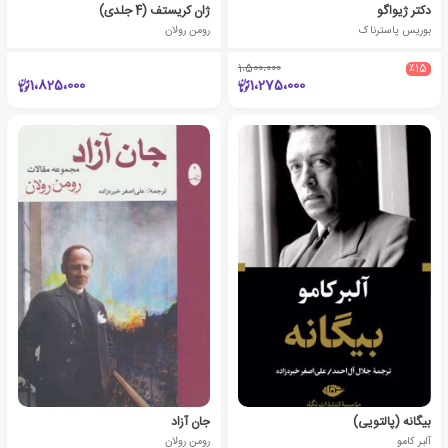
دکتر ژیواگو
ژان کریستف (4 جلدی)
بوریس پاسترناک
رومن رولان
1،500،000
٪15
1،825،000
1،275،000
بیگانه (پالتویی)
جان آزاد
آلبر کامو
رومن رولان