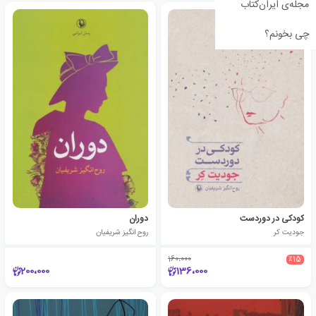
مجله‌ی ایران‌کتاب
چی بخونم؟
کودکی در دوردست
دوران
جودیت کر
روح انگیز شریفیان
160،000
٪15
200،000
136،000