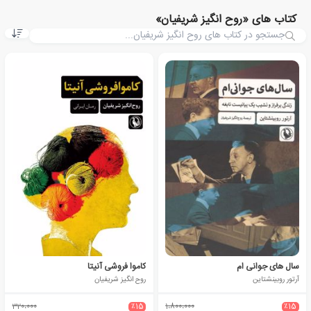
کتاب های «روح انگیز شریفیان»
سال های جوانی ام
کاموا فروشی آنیتا
آرتور روبینشتاین
روح انگیز شریفیان
320،000
٪15
1،800،000
٪15