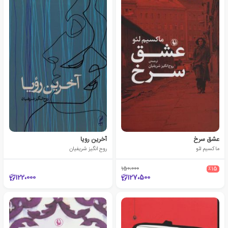
عشق سرخ
آخرین رویا
ماکسیم لئو
روح انگیز شریفیان
150،000
٪15
122،000
127،500