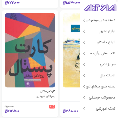
272،000
1،530،000
دسته بندی موضوعی
لوازم تحریر
انواع داستان
کتاب های برگزیده
جوایز ادبی
ادبیات ملل
بسته های پیشنهادی
چه کسی باور می کند
کارت پستال
روح انگیز شریفیان
روح انگیز شریفیان
محصولات فرهنگی
250،000
٪15
کمک آموزشی
212،500
380،000