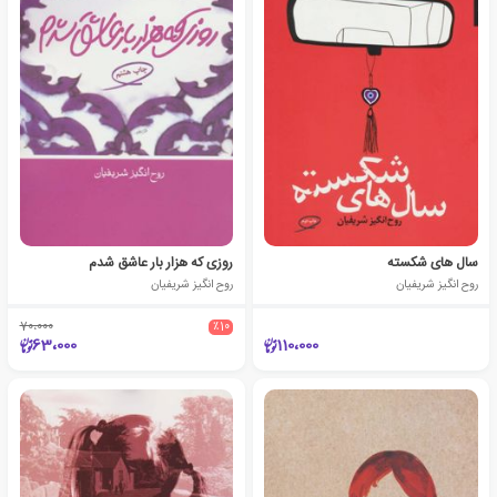
سال های شکسته
روزی که هزار بار عاشق شدم
روح انگیز شریفیان
روح انگیز شریفیان
70،000
٪10
63،000
110،000