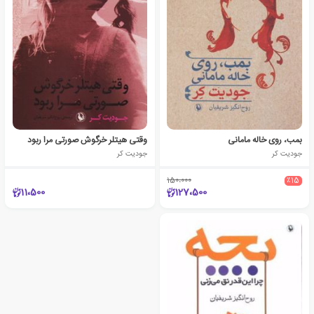
بمب، روی خاله مامانی
وقتی هیتلر خرگوش صورتی مرا ربود
جودیت کر
جودیت کر
150،000
٪15
11،500
127،500