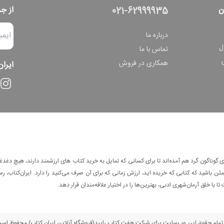
ن
از ج
021-62999935
درباره ما
ل
تماس با ما
همکاری در فروش
ایران
وناگون گرد هم آمده‌اند تا برای کسانی که تمایل به خرید کتاب های ارزشمند دارند، هیچ دغدغه
 باشید که کتابی که خریده اید، ارزش زمانی که برای آن صرف می‌کنید را دارد. ایران‌کتاب، رس
ا با خلق آرمان‌شهری ادبی، بهترین‌ها را در اختیار علاقه‌مندان قرار دهد.
مام حقوق این وب‌سایت برای شرکت هفت کتاب رایبد(فروشگاه آنلاین ایران کتاب) محفوظ اس