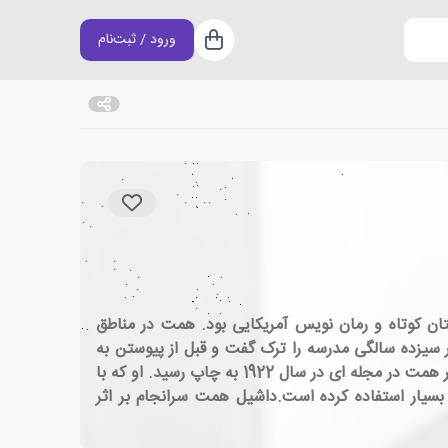
ورود / ثبت‌نام
سبد خرید
اسی، فیلمنامه نویس، نویسنده ی داستان کوتاه و رمان نویس آمریکایی بود. همت در مناطق
ر سیزده سالگی مدرسه را ترک گفت و قبل از پیوستن به
سازمان ملی کارآگاهان پینکرتون، شغل های مختلفی را امتحان کرد. او از سال 1915 تا 1922 در این سازمان خدمت کرد.اولین اثر همت در مجله ای در سال 1922 به چاپ رسید. او که با
یار استفاده کرده است.داشیل همت سرانجام بر اثر