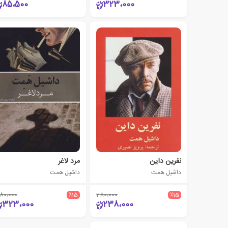
85،500
323،000
نفرین داین
مرد لاغر
داشیل همت
داشیل همت
80،000
٪15
280،000
٪15
323،000
238،000