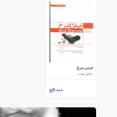
خرمن سرخ
داشیل همت
6،000