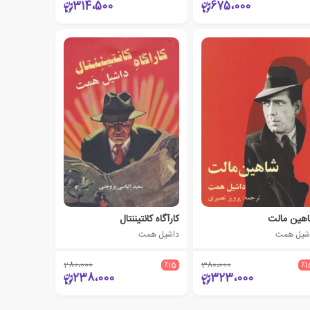
314،500
675،000
هین مالت
کارآگاه کانتیننتال
شیل همت
داشیل همت
280،000
٪15
380،000
٪1
238،000
323،000