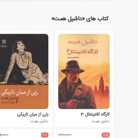
کتاب های «داشیل همت»
کارگاه کانتیننتال 3
زنی از میان تاریکی
داشیل همت
داشیل همت
5،000
٪10
380،000
٪15