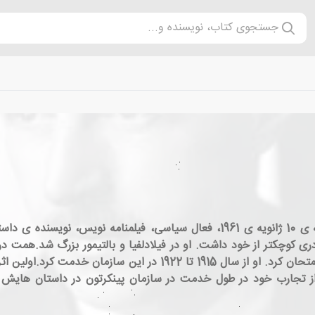
جستجوی کتاب، نویسنده و...
ساموئل داشیل همت، زاده ی 27 می 1894 و درگذشته ی 10 ژانویه ی 1961، فعال سی
دری کوچکتر از خود داشت. او در فیلادلفیا و بالتیمور بزرگ شد.همت د
تجارب خود در طول خدمت در سازمان پینکرتون در داستان هایش بس