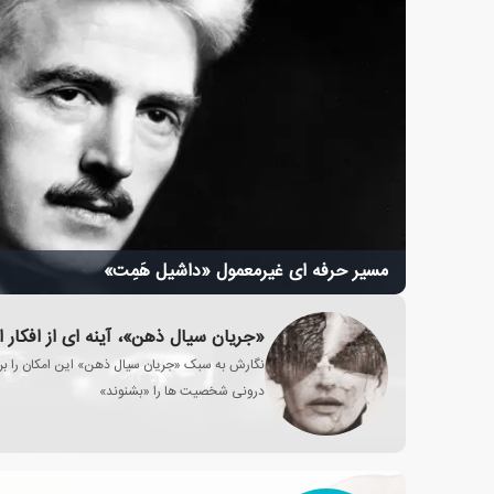
مسیر حرفه ای غیرمعمول «داشیل هَمِت»
«جریان سیال ذهن»، آینه ای از افکار ا
نگارش به سبک «جریان سیال ذهن» این امکان را برا
درونی شخصیت ها را «بشنوند»