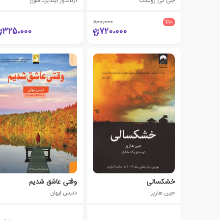
جی کی رولینگ
آرنالدور ایندیرداسون
800،000
٪10
325،000
720،000
خشکسالی
وقتی عاشق شدیم
جین هارپر
دنیس لیهان