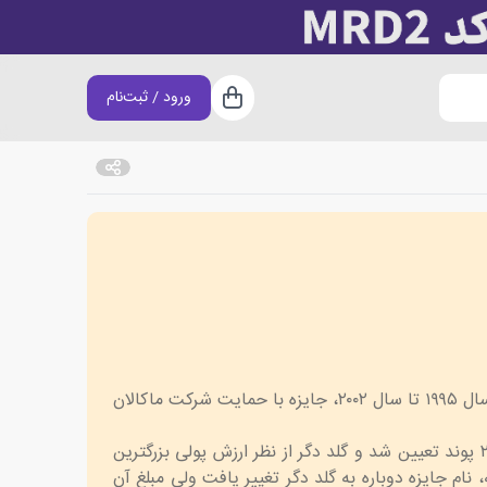
ورود / ثبت‌نام
سبد خرید
گلد دگر، جایزه ای ادبی است که سالانه توسط انجمن جرم نویسان در بریتانیا برای بهترین رمان جنایی سال اعطا می شود. از سال ۱۹۹۵ تا سال ۲۰۰۲، جایزه با حمایت شرکت ماکالان
در سال ۲۰۰۶، به دلیل حمایت مالی جدید بانک Duncan Lawrie، جایزه رسما به نام این بانک تغییر نام داد و به ارزش ۲۰۰۰۰ پوند تعیین شد و گلد دگر از نظر ارزش پولی بزرگترین
رداشت. در نتیجه، نام جایزه دوباره به گلد دگر تغییر یافت ولی مبلغ آن