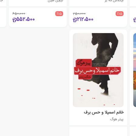
نیکلاس مه یر
گیلین فلین
جان
650،000
٪15
250،000
٪15
552،500
212،500
خانم اسمیلا و حس برف
پیتر هوگ