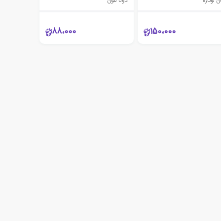
 لوکاره
دونا لئون
88،000
150،000