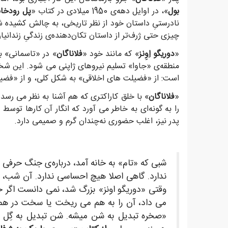
بول
»، در اوایل دهه‌ی 1950 میلادی در کتاب «
پل رودخان
نادرستیِ داستان خود از نظر تاریخی، به چالش کشیده شد
چیزی حتی ژرف‌تر از داستان تکان‌دهنده‌ی زندگیِ زندانیا
«
دوریگو اِوِنز
» که مانند خود «
فلاناگان
» در «تاسمانی» ب
منطقه‌ی «جاوا» تسلیم نیروهای ژاپنی می شود. این شخ
است: از «فضیلت های اخلاقی» به شکل کلی، و از «فضیلت
«
فلاناگان
» با خلق کاراکتری که هم آشنا به نظر می رسد
را به گونه‌ای به خاطر می آورد که انگار آن کارها توس
پدر نیز، اغلب حضوری نه‌چندان گرم و صمیمی دارد.
شبی که «تام» به خانه آمد، درباره‌ی جنگ حرفی 
ندارد. گاهی اصلا هیچ احساسی ندارد. آن شب، ف
وقتی «دوریگو اونز» بزرگ شد، نمی دانست اگر خو
می داد، آن را به هم می ریخت یا سخت در هم 
«صخره تبدیل به شن میشه. شن تبدیل به گِل و 