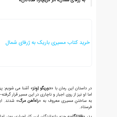
به ژرفای شمال» اثر «ریچارد فلاناگان»
خرید کتاب مسیری باریک به ژرفای شمال
در داستان این رمان با «
دوریگو اِوِنز
» آشنا می شویم: پ
اما او نیز از روی اجبار و ناچاری در این مسیر قرار گرفت
به ساختنِ مسیری معروف به «
راه‌آهن مرگ
» شدند. ای
فرستاد.
پدر «
فلاناگان
» جزو بازماندگان این کار اجباری بود، 