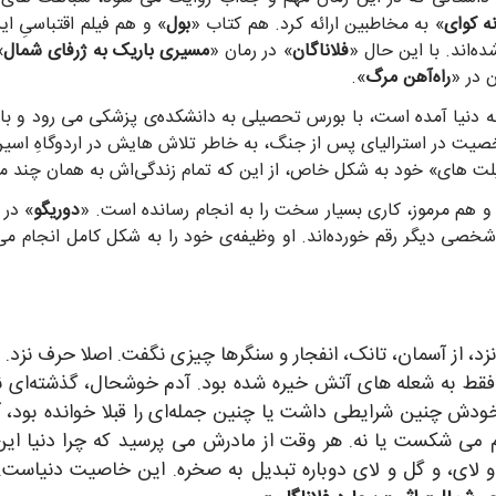
ه کوای
» به مخاطبین ارائه کرد. هم کتاب «
بول
» و هم فیلم اقتباسیِ ای
ه‌اند. با این حال «
فلاناگان
» در رمان «
مسیری باریک به ژرفای شمال
»
ن در «
راه‌آهن مرگ
».
ه دنیا آمده است، با بورس تحصیلی به دانشکده‌ی پزشکی می رود و با 
صیت در استرالیای پس از جنگ، به خاطر تلاش هایش در اردوگاهِ اسیرا
 های» خود به شکل خاص، از این که تمام زندگی‌اش به همان چند ماهِ 
 و هم مرموز، کاری بسیار سخت را به انجام رسانده است. «
دوریگو
» در 
ط شخصی دیگر رقم خورده‌اند. او وظیفه‌ی خود را به شکل کامل انجام می
نزد، از آسمان، تانک، انفجار و سنگرها چیزی نگفت. اصلا حرف نز
قط به شعله های آتش خیره شده بود. آدم خوشحال، گذشته‌ای ندار
دش چنین شرایطی داشت یا چنین جمله‌ای را قبلا خوانده بود، آیا
می شکست یا نه. هر وقت از مادرش می پرسید که چرا دنیا این
لای، و گل و لای دوباره تبدیل به صخره. این خاصیت دنیاست. ه