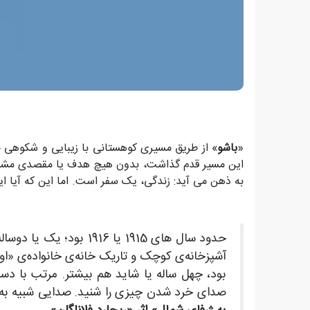
«
باشو
» از طریق مسیری کوهستانی با زیبایی و شکوهی خیره
این مسیر قدم گذاشت، بدون هیچ هدف یا مقصدی م
به ذهن می آید: زندگی، یک سفر است. اما این که آیا ا
حدود سال های 1915 یا 
آشپزخانه‌ی کوچک و تاریک خانه‌ی خانواده‌ی «او
بود، چهل ساله یا شاید هم بیشتر. مرتب با دس
صدای خرد شدن چیزی را شنید. صدایی شبیه به پا