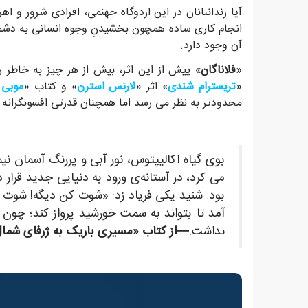
آیا زندانبانان در این اردوگاه جهنمی، افرادی شرور و ا
انجام کاری ساده همچون بخشیدنِ وجوه انسانی به دشمنان
آن وجود دارد.
«
فلاناگان
» پیش از این اثر، بیش از هر چیز به خاطر رمانش
«
تریسترام شندی
» اثر «
لارنس استرن
» و کتاب «
موبی
محدودتر به نظر می رسد اما همچنان قدرتی افسونگرانه
بوی گیاه اکالیپتوس، نور آبی و پررنگ آسمان نی
می کرد، در آستانه‌ی ورود به دنیایی جدید قرا
بود. شنید یکی فریاد زد: «شوت کن دیگه! شوت ک
آمد تا بتواند به سمت خورشید پرواز کند؛ چون 
نداشت.
—از کتاب «مسیری باریک به ژرفای شمال» 