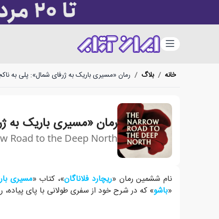
دسته‌بندی
خانه
/
بلاگ
/
رمان «مسیری باریک به ژرفای شمال»: پلی به ناکج
رمان «مسیری باریک به ژر
w Road to the Deep North
«فلاناگان» در این رمان، چیزی ژرف‌تر از دقت و صحت تار
نام ششمین رمان «
ریچارد فلاناگان
»، کتاب «
مسیری بار
«
باشو
» که در شرح خود از سفری طولانی با پای پیاده، روا