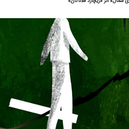
 شمال» اثر «ریچارد فلاناگان»