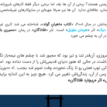
هریمنی هستند؟ برخی از آن ها بله، اما برخی دیگر فقط کارهای شرورانه
، علاقه‌ای ندارد. آن ها نیز صرفا مهره‌ای در سازوکارهای غیرشخصیِ ت
 در سال 2001، «
کتاب ماهیانِ گولد
»، شناخته می شد: اثری غیرمع
 دیک
» اثر «
هرمان ملویل
» است. نثر «
فلاناگان
» در رمان «
مسیری با
 در آن به چشم می خورد.
مروزی، آن‌قدر تند و تیز بود که مجبور شد با چشم های نیمه‌باز
ر داشت، در حالی که هنوز دنیای قدیمی‌اش را از دست نداده بود.
ن توپ لعنتی رو تا زنگ نخورده، وقت تموم شد بجنب...!» «دوریگ
پس از آن، زندگی‌اش تغییر می کرد. هیچ چیز به این اندازه برا
اثر «ریچارد فلاناگان»