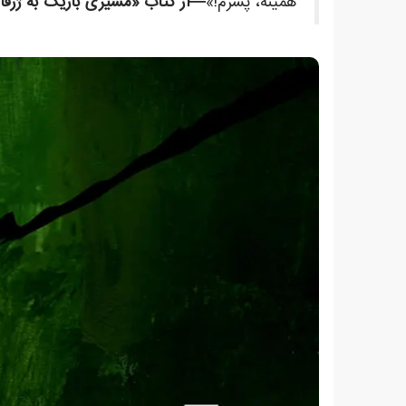
همینه، پسرم!»
—از کتاب «مسیری باریک به ژرفای