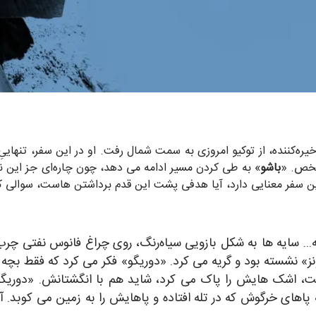
‌کننده، از توکیو امروزی به سمت شمال رفت. او در این سفر، تنهاییِ عم
شخص. «
باشو
» به طی کردن مسیر ادامه می دهد، چون چاره‌ای جز این ندار
ین سفر معنایی دارد، آیا هدفی پشت این قدم برداشتن هاست، سوالی ک
1916 بود؛ یک یا دوساله... سایه ها به شکل بازویی سیاه‌رنگ، روی چراغ فانوس
نز» نشسته بود و گریه می کرد. «دوریگو» فکر می کرد که فقط بچه
ت، اشک هایش را پاک می کرد، شاید هم با انگشتانش. «دوریگو 
های خرگوش که در تله افتاده و پاهایش را به زمین می کوبد. آن