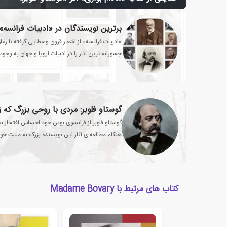
برترین نویسندگان در «ادبیات فرانسه»
«ادبیات فرانسه» از اشعار قرون وسطایی گرفته تا رما
جسورانه ترین آثار را در ادبیات اروپا و جهان به وجود
گوستاو فلوبر: مردی با روحی بزرگ که
گوستاو فلوبر از فرانسوی بودنِ خود احساس افتخار ن
هنگام مطالعه ی آثار این نویسنده بزرگ به ملیت خود
کتاب های مرتبط با Madame Bovary