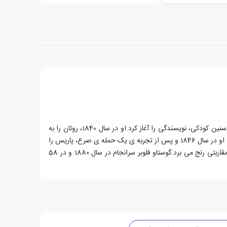
گوستاو فلوبر، زاده ی 12 دسامبر 1821 و درگذشته ی 8 می 1880، رمان نویس فرانسوی بود.فلوبر در روئان در شمال نورماندی به دنیا آمد و در همان سنین کودکی، نویسندگی را آغاز کرد.او در سال 1840، روئان را به
مقصد پاریس ترک کرد و در پایتخت به تحصیل در رشته ی حقوق پرداخت. فلوبر در پاریس دوستان اندکی داشت که یکی از آن ها، ویکتور هوگو بود. او در سال 1846 و پس از تجربه ی یک حمله ی صرع، پاریس را
ترک گفت و مطالعه ی حقوق را رها کرد. فلوبر هیچوقت ازدواج نکرد و مخالف سرسخت بچه دار شدن بود. او در اغلب زندگی اش از بیماری های مقاربتی رنج می برد.گوستاو فلوبر سرانجام در سال 1880 و در 58