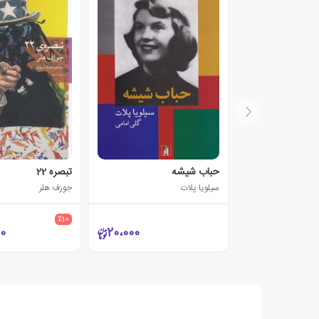
حباب شیشه
تبصره 22
سیلویا پلات
جوزف هلر
٪10
00
20،000