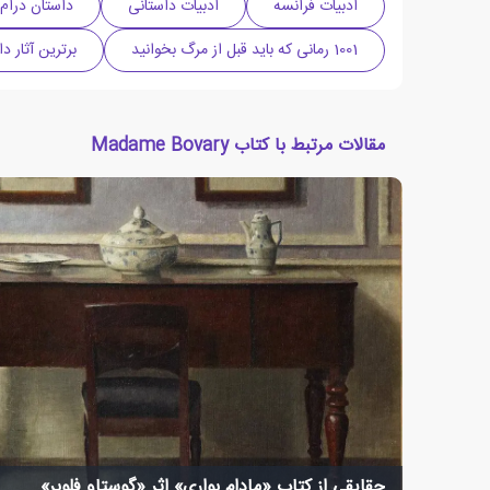
ادبیات فرانسه
ادبیات داستانی
داستان درام
1001 رمانی که باید قبل از مرگ بخوانید
برترین آثار 
مقالات مرتبط با کتاب Madame Bovary
حقایقی از کتاب «مادام بواری» اثر «گوستاو فلوبر»