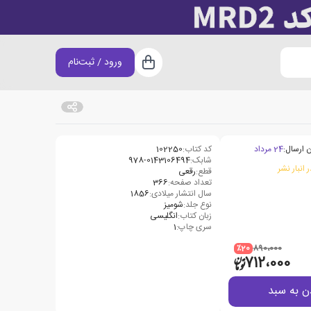
ورود / ثبت‌نام
سبد خرید
 ارسال:
24 مرداد
کد کتاب:
102250
شابک:
978-0143106494
 انبار نشر
قطع:
رقعی
تعداد صفحه:
366
سال انتشار میلادی:
1856
نوع جلد:
شومیز
زبان کتاب:
انگلیسی
سری چاپ:
1
٪20
890،000
712،000
ن به سبد