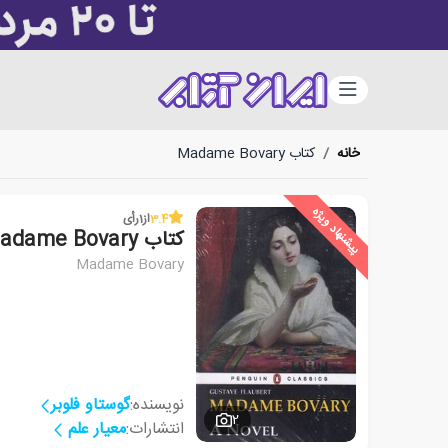
دسته‌بندی
خانه
/
کتاب Madame Bovary
پیشنهاد ویژه
3.4
از
1
رأی
کتاب Madame Bovary
Madame Bovary
نویسنده:
گوستاو فلوبر
2
انتشارات:
معیار علم