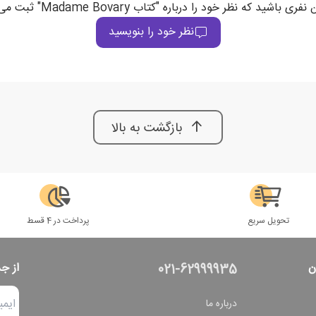
فری باشید که نظر خود را درباره "کتاب Madame Bovary" ثبت می‌کند
نظر خود را بنویسید
بازگشت به بالا
تحویل سریع
پرداخت در 4 قسط
ن
از ج
021-62999935
درباره ما