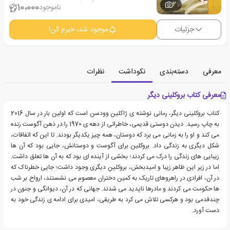
2
10،000
ناموجود
جزئیات
موجود شد، خبرم کن!
معرفی
دسته‌بندی
نکوداشت
نظرات
معرفی کتاب بروکلینی دیگر
کتاب بروکلینی دیگر، رمانی نوشته ی ژاکلین وودسن است که اولین بار در سال 2016
به چاپ رسید. دیدن دوستی قدیمی، خاطراتی از دهه ی 1970 را در ذهن آگوست زنده
می کند و او را به زمانی می برد که دوستان، همه چیز یکدیگر بودند. تا این که اتفاقات،
شکل دیگری به زندگی داد. بروکلین برای آگوست و دوستانش، جایی بود که آن ها
زیبایی های زندگی را درک می کردند؛ بخشی از آینده ای بود که به آن ها تعلق داشت.
اما در زیر این ظاهر زیبا و امیدبخش، بروکلینِ دیگری وجود داشت؛ جایی خطرناک که
در آن، افرادی در راهروهای تاریک به کمین دختران معصوم می نشستند، ارواح بر شب
ها حکومت می کردند و مادرها ناپدید می شدند. جهانی که در آن، دیوانگی و جنون در
چندقدمی بود و هرکسی تلاش می کرد به طریقی، امیدی برای ادامه ی زندگی خود به
دست آورد.