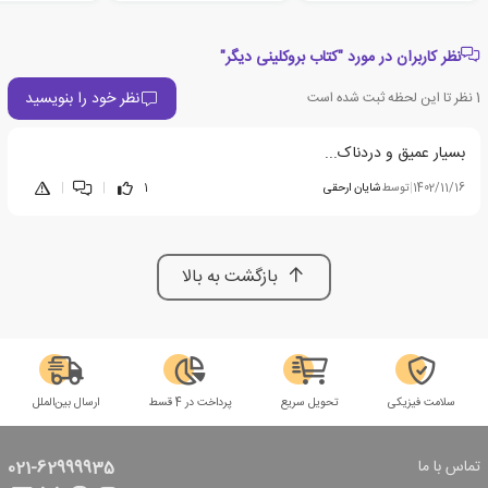
نظر کاربران در مورد "کتاب بروکلینی دیگر"
نظر خود را بنویسید
1
نظر تا این لحظه ثبت شده است
بسیار عمیق و دردناک...
1402/11/16
|
توسط
شایان ارحقی
1
|
|
بازگشت به بالا
سلامت فیزیکی
تحویل سریع
پرداخت در 4 قسط
ارسال بین‌الملل
تماس با ما
021-62999935