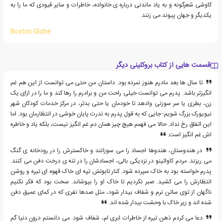
کاوشی شعرگونه و به یاد ماندنی درباره ی خانواده، خاطرات و سایر قیودی که ما را به
یکدیگر و جهان پیوند می زنند.
Boston Globe
قسمت هایی از کتاب بروکلینی دیگر
تا سال ها بعد مادرم هنوز نمرده بود. داستان من حتی می توانست از این هم غم
انگیزتر باشد. پدرم می توانست خیلی راحت من و برادرم را رها کند و ما را در ازای یک
زن، بطری یا سر سوزنی وادهد تا خودمان یا حتی بدتر، در مرکز خدمات کودکان شهر
نیویورک بزرگ شویم؛ جایی که به قول پدرم به ندرت پایان خوشی در انتظارمان بود. اما
این اتفاق رخ نداد. حالا می فهمم هیچ چیز همان دم غم انگیز نیست، بلکه یاد و خاطره
اش غم انگیز است.
در هندوستان، هندوها اجساد را می سوزانند و خاکسترش را در رودخانه ی گنگ
می ریزند. مردم کاواتینو در نزدیکی بالی، اجسادشان را در تنه ی درخت دفن می کنند.
پدرم خواسته بود به خاک سپرده شود. کنار تابوتش تپه ای خاک قهوه ای تیره و روشن
انتظارش را می کشید. صبر نکردیم تا خاک او را بپوشاند. سخت بود که فکر نکنیم
ناگهان از توی ساتن نرم و شفاف بیدار شود، مثل صدها نفری که در کمای عمیق دفن
شده اند و زیر خاک با وحشت بیدار شده اند.
دعا می کردم ذهن تیره از خاطرات ابری ام، شفاف شود. می دانستم درون دنیا گم