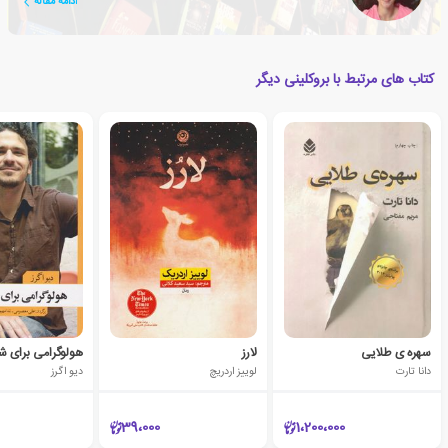
ادامه مقاله
کتاب های مرتبط با بروکلینی دیگر
سهره ی طلایی
لارز
هولوگرامی برای ش
دانا تارت
لوییز اردریچ
دیو اگرز
39،000
1،200،000