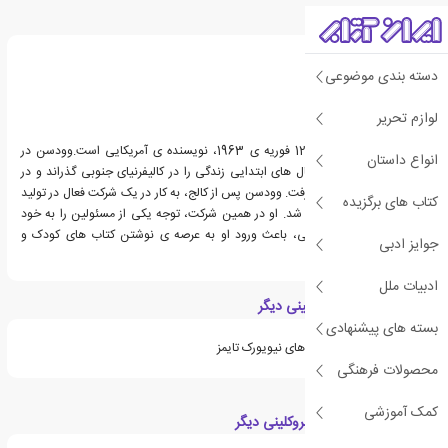
درباره ژاکلین وودسن
دسته بندی موضوعی
لوازم تحریر
ژاکلین وودسن، زاده ی 12 فوریه ی 1963، نویسنده ی آمریکایی است.وودسن در
انواع داستان
اوهایو به دنیا آمد. او سال های ابتدایی زندگی را در کالیفرنیای جنوبی گذراند و در
هفت سالگی به بروکلین رفت. وودسن پس از کالج، به کار در یک شرکت فعال در تولید
کتاب های برگزیده
کتاب های کودک مشغول شد. او در همین شرکت، توجه یکی از مسئولین را به خود
جلب کرد و همین آشنایی، باعث ورود او به عرصه ی نوشتن کتاب های کودک و
جوایز ادبی
نوجوان گردید.
ادبیات ملل
ویژگی های کتاب بروکلینی دیگر
بسته های پیشنهادی
جزو لیست پرفروش ترین های نیویورک تایمز
محصولات فرهنگی
کمک آموزشی
دسته بندی های کتاب بروکلینی دیگر