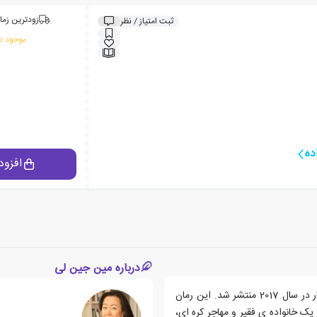
زودترین زما
ثبت امتیاز / نظر
موجود در
ده
افزود
درباره مین جین لی
کتاب پاچینکو، رمانی نوشته ی مین جین لی است که نخستین بار در سال 2017 منتشر شد. این رمان
یک خانواده ی فقیر و مهاجر کره ای،