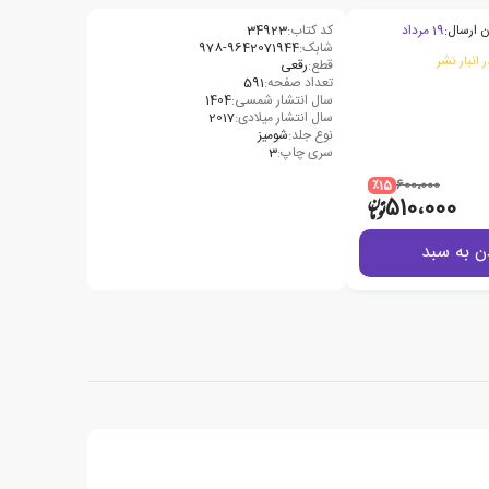
ن ارسال:
19 مرداد
کد کتاب:
34923
شابک:
978-9642071944
 انبار نشر
قطع:
رقعی
تعداد صفحه:
591
سال انتشار شمسی:
1404
سال انتشار میلادی:
2017
نوع جلد:
شومیز
سری چاپ:
3
٪15
600،000
510،000
ن به سبد