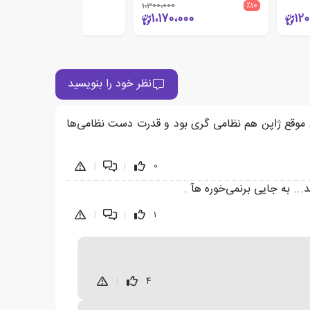
1،300،000
٪10
600،000
1،170،000
120
نظر خود را بنویسید
موقع ژاپن هم نظامی گری بود و قدرت دست نظامی‌ها
|
|
0
. به جایی برنمی‌خوره هآ .
|
|
1
|
4