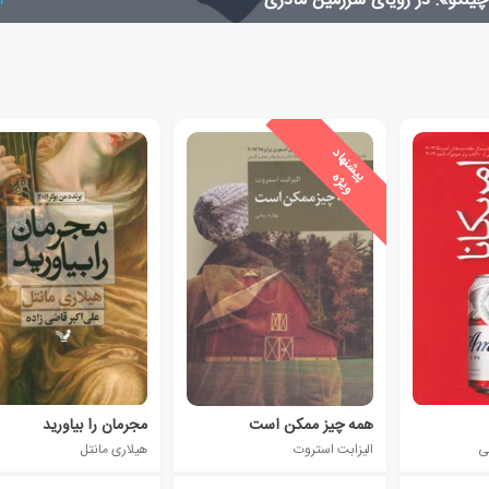
چینکو»: در رویای سرزمین مادری
ا
ی
ش
ن
ه
ا
د
و
ی
ژ
پ
ه
همه چیز ممکن است
مجرمان را بیاورید
ی
الیزابت استروت
هیلاری مانتل