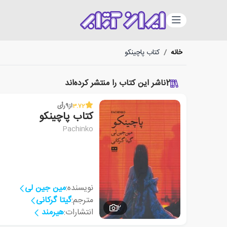
دسته‌بندی
خانه
/
کتاب پاچینکو
2
ناشر این کتاب را منتشر کرده‌اند
3.72
از
9
رأی
کتاب پاچینکو
Pachinko
نویسنده:
مین جین لی
مترجم:
گیتا گرکانی
2
انتشارات:
هیرمند