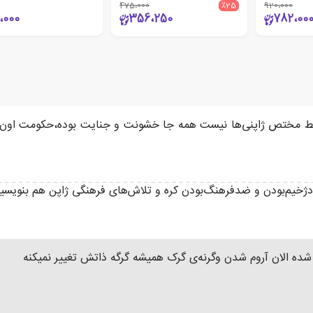
475،000
٪25
920،000
،000
356،250
782،00
قط مختص ژاپنی‌ها نیست همه جا خشونت و جنایت بوده،حکومت اون 
ژخیم‌بودن و ضدفرهنگ‌بودن کره و تلاش‌های فرهنگی ژاپن هم بنویسید..
شده الان آروم شدن وگرنه‌ی گرک همیشه گرگه ذاتش تغییر نمیکنه