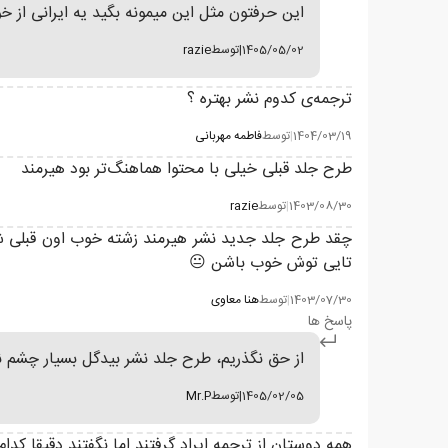
این حرفتون مثل این میمونه بگید یه ایرانی از خو
1405/05/02
|
توسط
razie
ترجمه‌ی کدوم نشر بهتره ؟
1404/03/19
|
توسط
فاطمه مهربانی
طرح جلد قبلی خیلی با محتوا هماهنگ‌تر بود هیرمند
1403/08/30
|
توسط
razie
چقد طرح جلد جدید نشر هیرمند زشته خوب اون قبلی شب
تایی توش خوب باشن 😐
1403/07/30
|
توسط
هنا معاوی
پاسخ ها
از حق نگذریم، طرح جلد نشر بیدگل بسیار چشم نو
1405/02/05
|
توسط
Mr.P
همه دوستان از ترجمه ایراد گرفتند اما نگفتند دقیقا 