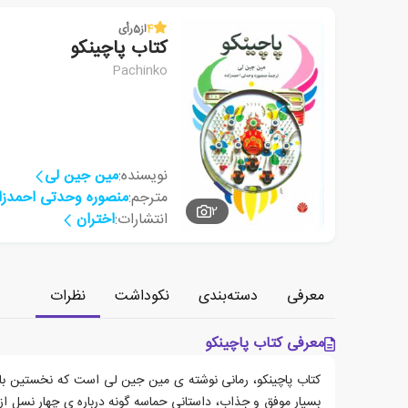
4
از
5
رأی
کتاب پاچینکو
Pachinko
نویسنده:
مین جین لی
مترجم:
منصوره وحدتی احمدزا
2
انتشارات:
اختران
معرفی
دسته‌بندی
نکوداشت
نظرات
معرفی کتاب پاچینکو
بسیار موفق و جذاب، داستانی حماسه گونه درباره ی چهار نسل از 