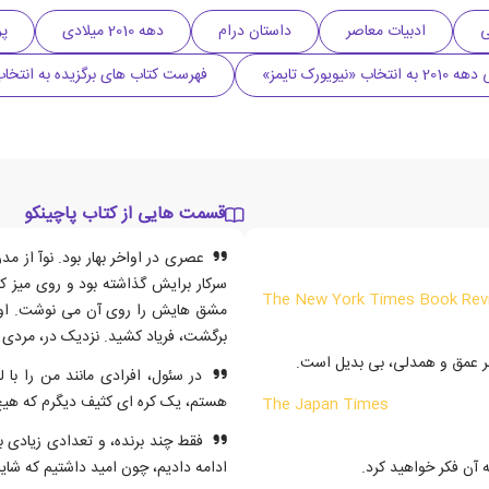
ی
ادبیات معاصر
داستان درام
دهه 2010 میلادی
پر
نیویورک تایمز»
فهرست کتاب های برگزیده به انتخاب 
قسمت هایی از کتاب پاچینکو
عصری در اواخر بهار بود. نوآ از 
سرکار برایش گذاشته بود و روی میز ک
The New York Times Book Rev
مشق هایش را روی آن می نوشت. او که 
برگشت، فریاد کشید. نزدیک در، مردی 
نظر عمق و همدلی، بی بدیل است.
در سئول، افرادی مانند من را با
هستم، یک کره ای کثیف دیگرم که هیچ
The Japan Times
فقط چند برنده، و تعدادی زیادی باز
ه آن فکر خواهید کرد.
ادامه دادیم، چون امید داشتیم که شا