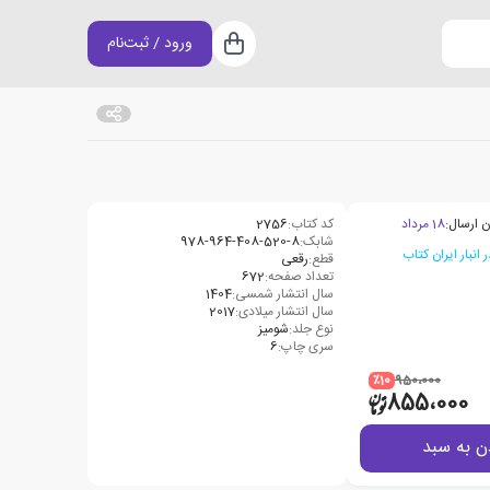
ورود / ثبت‌نام
سبد خرید
ن ارسال:
18 مرداد
کد کتاب:
2756
شابک:
978-964-408-520-8‬
قطع:
رقعی
تعداد صفحه:
672
سال انتشار شمسی:
1404
سال انتشار میلادی:
2017
نوع جلد:
شومیز
سری چاپ:
6
٪10
950،000
855،000
ن به سبد