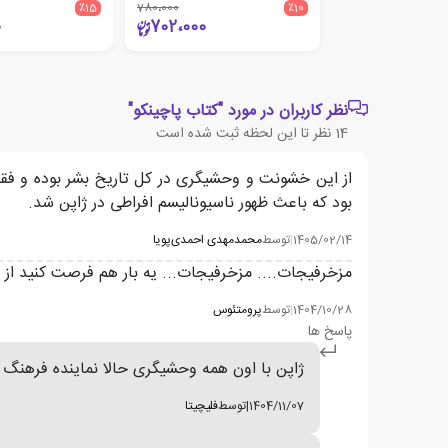
٪15
780،000
٪10
0
702،000
نظر کاربران در مورد "کتاب پاچینکو"
14
نظر تا این لحظه ثبت شده است
از این خشونت و وحشیگری در کل تاریخ بشر بوده و ف
بود که باعث ظهور ناسیونالیسم افراطی در ژاپن شد.
1405/02/14
|
توسط
محمدمهدی احمدی‌پویا
مزخرفیجات.... مزخرفیجات... یه بار هم فرصت کنید از د
1404/10/28
|
توسط
پرومتئوس
پاسخ ها
ژاپن با اون همه وحشیگری حالا نماینده فرهنگ 
1404/11/07
|
توسط
فلیچیتا